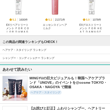
1600件
21371件
1078件
5.1
5.1
5.0
EXリペアトリート
エッセンスインヘア
EXグロストリート
メント ＦＯＲ ＣＯ
ミルク
メント ＦＯＲ ＨＥ
ＬＯＲ ＤＡＭＡＧ
ＡＴ ＤＡＭＡＧＥ
オルビス
Ｅ
THE ANSWER
THE ANSWER
この商品の関連ランキングもCHECK！
ヘアケア・スタイリング ランキング
シャンプー・コンディショナー ランキング
あわせて読みたい
2836件
4112件
3163件
4.9
5.0
4.8
リポアシャンプー／
モロッカンビューテ
melt モイストシャン
MINGYUの巨大ビジュアルも！韓国ヘアケアブラ
リポアトリートメン
ィ ディープモイス
プー／トリートメン
ンド「UNOVE」のイベントを@cosme TOKYO・
ト
ト シャンプー／ヘ
ト
OSAKA・NAGOYA で開催
アトリートメント
plus eau（プリュスオ
melt
ヘアケア・スタイリング
ー）
ボトルワークス
【お詫びと訂正】ふわりシャンプー、ヘアトリー