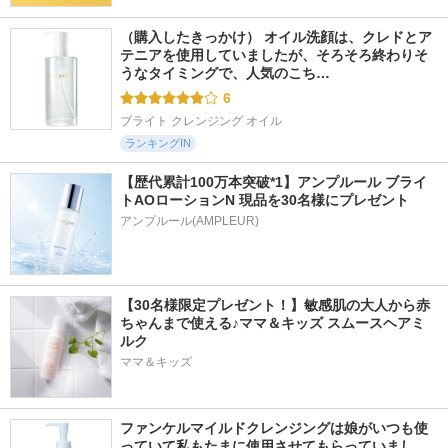
1441件
2091件
1792件
4.9
4.8
4.7
（購入したきっかけ） オイル洗顔は、クレドとア
リファミルクプロテ
ブルームドール モ
melt スムースシャン
インシャンプーピン
テニアを使用していましたが、そろそろ終わりそ
イスチャーイン シ
プー／トリートメン
ク/トリートメント
ャンプー／トリート
ト
うなタイミングで、人気のこち…
ピンク
メント
melt
6
ReFa
ディアボーテ
ブライト クレンジング オイル
ランキングIN
【歴代累計100万本突破*1】アンプルール ブライ
トAOローションN 現品を30名様にプレゼント
アンプルール(AMPLEUR)
【30名様限定プレゼント！】敏感肌の大人から赤
ちゃんまで使える♪ママ＆キッズ スムースヘアミ
ルク
ママ＆キッズ
ファンケルマイルドクレンジングは娘がいつも使
っていて私もたまに使用させてもらっていまし