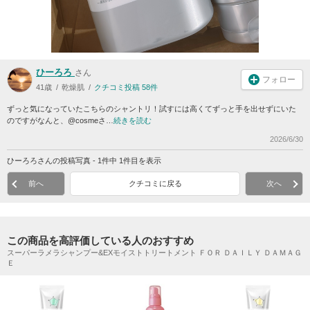
ひーろろ
さん
フォロー
41歳
乾燥肌
クチコミ投稿 58件
ずっと気になっていたこちらのシャントリ！試すには高くてずっと手を出せずにいた
のですがなんと、@cosmeさ…
続きを読む
2026/6/30
ひーろろさんの投稿写真 - 1件中 1件目を表示
前へ
クチコミに戻る
次へ
この商品を高評価している人のおすすめ
スーパーラメラシャンプー&EXモイストトリートメント ＦＯＲ ＤＡＩＬＹ ＤＡＭＡＧ
Ｅ