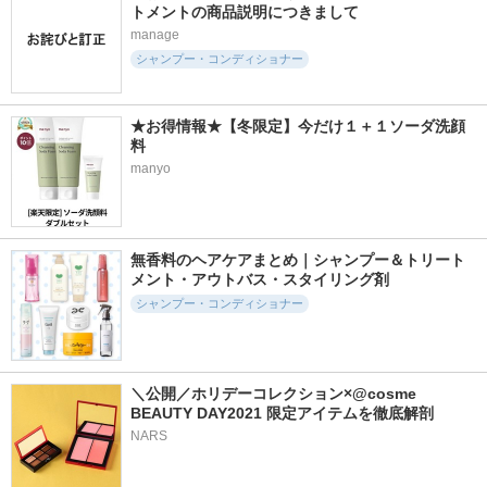
トメントの商品説明につきまして
manage
シャンプー・コンディショナー
1396件
4459件
2201件
5.1
5.5
4.8
コンプリートラメラ
AQ ブースティング
リファミルクプロテ
ミルク
トリートメント ヘ
インシャンプー/ト
アセラム
リートメント
★お得情報★【冬限定】今だけ１＋１ソーダ洗顔
THE ANSWER
コスメデコルテ
ReFa
料
manyo
無香料のヘアケアまとめ｜シャンプー＆トリート
5093件
4349件
782件
5.3
4.9
5.1
メント・アウトバス・スタイリング剤
ファンゴ ヘッドク
メロウシャンプー／
シーズナルケア SS
シャンプー・コンディショナー
レンズ SPA＋
メロウトリートメン
スーパーラメラシャ
ト
ンプー & EXトリー
プレディア
トメント
plus eau（プリュスオ
ー）
THE ANSWER
＼公開／ホリデーコレクション×@cosme 
BEAUTY DAY2021 限定アイテムを徹底解剖
NARS