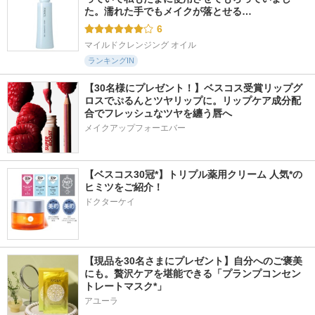
た。濡れた手でもメイクが落とせる…
6
マイルドクレンジング オイル
ランキングIN
【30名様にプレゼント！】ベスコス受賞リップグ
ロスでぷるんとツヤリップに。リップケア成分配
合でフレッシュなツヤを纏う唇へ
メイクアップフォーエバー
【ベスコス30冠*】トリプル薬用クリーム 人気*の
ヒミツをご紹介！
ドクターケイ
【現品を30名さまにプレゼント】自分へのご褒美
にも。贅沢ケアを堪能できる「プランプコンセン
トレートマスク*」
アユーラ