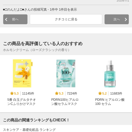
2026/7/1
■□のんだよ□■さんの投稿写真 - 1件中 1件目を表示
前へ
クチコミに戻る
次へ
この商品を高評価している人のおすすめ
ホルモンクリーム（ローズクラシックの香り）
11145件
7224件
11683件
5.3
5.3
5.2
5番 白玉グルタチオ
PDRN100ヒアルロ
PDRN ヒアルロン酸
ンCふりかけマスク
ン酸セラムマスク
100 セラム
ナンバーズイン(numb
Anua
Anua
uzin)
この商品の関連ランキングもCHECK！
スキンケア・基礎化粧品 ランキング