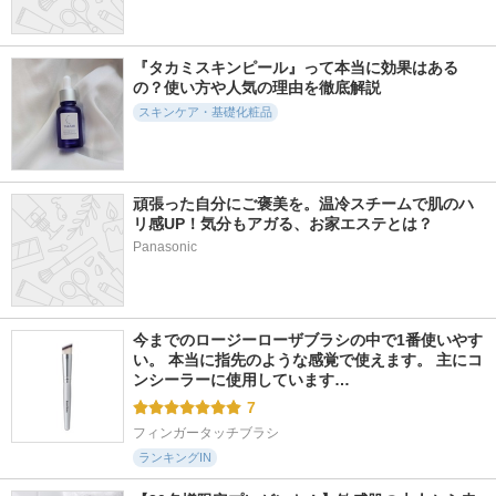
873件
1941件
6214件
4.7
4.9
5.2
メンソレータム リ
レチノール0.3 ナイ
メイク キープ ミス
ップフォンデュ
アシンリニューイン
ト EX ＋
『タカミスキンピール』って本当に効果はある
グセラム
メンソレータム
コーセーコスメニエン
の？使い方や人気の理由を徹底解説
Anua
ス
スキンケア・基礎化粧品
頑張った自分にご褒美を。温冷スチームで肌のハ
リ感UP！気分もアガる、お家エステとは？
4651件
3175件
11531件
5.2
5.5
5.5
Panasonic
ゴールデンタイムリ
アクア チャージ 薬
マイルドクレンジン
ペア 深夜浸透クリ
用 ミルキー クリー
グ オイル(旧)
ーム
ム
ファンケル
SOFINA iP
エスティ ローダー
今までのロージーローザブラシの中で1番使いやす
い。 本当に指先のような感覚で使えます。 主にコ
ンシーラーに使用しています…
7
フィンガータッチブラシ
ランキングIN