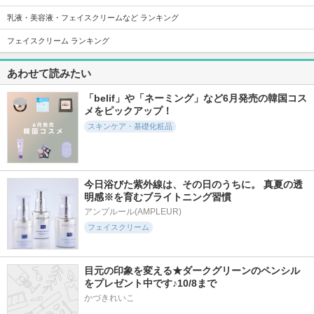
乳液・美容液・フェイスクリームなど ランキング
フェイスクリーム ランキング
1668件
5719件
5162件
5.2
5.3
4.9
ビタミン10ポアスト
エリクシール レチ
薬用しみ 集中対策
あわせて読みたい
リクスセラムマスク
ノパワー リンクル
プレミアム美容液
クリーム
Anua
メラノCC
「belif」や「ネーミング」など6月発売の韓国コス
エリクシール
メをピックアップ！
スキンケア・基礎化粧品
今日浴びた紫外線は、その日のうちに。 真夏の透
9663件
513件
10713件
5.4
4.7
5.0
明感※を育むブライトニング習慣
ホワイトトリュフフ
まつげ美容液リッチ
ラッシュジェリード
ァーストスプレーセ
プラス
ロップ ＥＸ
アンプルール(AMPLEUR)
ラム
フェイスクリーム
セザンヌ
マジョリカ マジョル
d'Alba(ダルバ)
カ
目元の印象を変える★ダークグリーンのペンシル
をプレゼント中です♪10/8まで
かづきれいこ