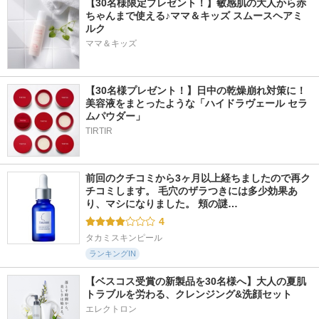
【30名様限定プレゼント！】敏感肌の大人から赤
ちゃんまで使える♪ママ＆キッズ スムースヘアミ
ルク
ママ＆キッズ
【30名様プレゼント！】日中の乾燥崩れ対策に！
美容液をまとったような「ハイドラヴェール セラ
ムパウダー」
TIRTIR
前回のクチコミから3ヶ月以上経ちましたので再ク
チコミします。 毛穴のザラつきには多少効果あ
り、マシになりました。 頬の謎…
4
タカミスキンピール
ランキングIN
【ベスコス受賞の新製品を30名様へ】大人の夏肌
トラブルを労わる、クレンジング&洗顔セット
エレクトロン