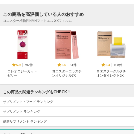
この商品を高評価している人のおすすめ
ヨエスター植物性NMNフィトエス２Xフィルム
792件
61件
108件
5.9
5.6
5.4
コレオロジーカット
ヨエスターエラスチ
ヨエスターグルタチ
ゼリー
ンオリジナル7X
オンダイレクト5X
FOODOLOGY
Esther Formula
Esther Formula
この商品の関連ランキングもCHECK！
サプリメント・フード ランキング
サプリメント ランキング
46件
239件
531件
5.6
5.6
5.2
健康サプリメント ランキング
ソーリーノットコー
ヨエスターリポソー
フライミールシェイ
ヒー
ムGLTダイレクトウ
ク