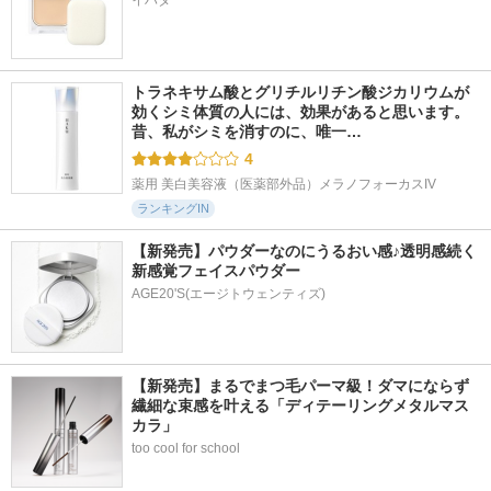
イハダ
トラネキサム酸とグリチルリチン酸ジカリウムが
効くシミ体質の人には、効果があると思います。 
30件
35件
139件
5.7
5.9
6.1
昔、私がシミを消すのに、唯一…
コレオロジー
スーパーレチノール
ダイエットSコーヒ
4
ー
FOODOLOGY
VITALBEAUTIE
薬用 美白美容液（医薬部外品）メラノフォーカスIV
Boratalks
ランキングIN
【新発売】パウダーなのにうるおい感♪透明感続く
新感覚フェイスパウダー
AGE20'S(エージトウェンティズ)
【新発売】まるでまつ毛パーマ級！ダマにならず
繊細な束感を叶える「ディテーリングメタルマス
カラ」
too cool for school