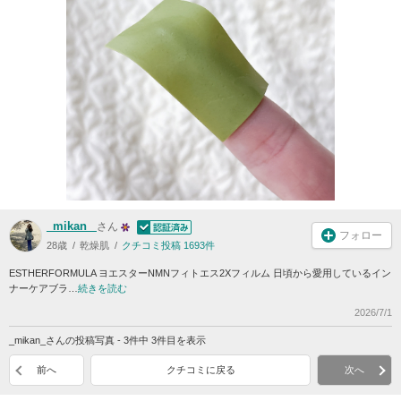
_mikan_
さん
フォロー
28歳
乾燥肌
クチコミ投稿 1693件
ESTHERFORMULA ヨエスターNMNフィトエス2Xフィルム 日頃から愛用しているイン
ナーケアブラ…
続きを読む
2026/7/1
_mikan_さんの投稿写真 - 3件中 3件目を表示
前へ
クチコミに戻る
次へ