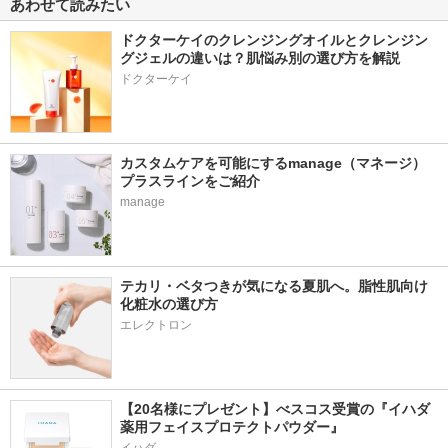
あわせて読みたい
ルトラX
Esther Formula
fullight
Esther Formula
ドクターケイのクレンジングオイルとクレンジン
グジェルの違いは？肌悩み別の選び方を解説
ドクターケイ
87件
190件
315件
5.7
6.3
5.8
カスタムケアを可能にするmanage（マネージ）
ヴィーガナリーダイ
PRESS SHOT
コレオロジー快調ゼ
プラスラインをご紹介
エットゼリー(シャ
リー
PRESS SHOT
インマスカット味)4
manage
FOODOLOGY
200mg
d'Alba(ダルバ)
テカリ・ベタつきが気になる夏肌へ。脂性肌向け
化粧水の選び方
エレクトロン
85件
12件
54件
5.9
5.4
5.6
ライブリングアサビ
ヨエスターリポソー
ニアル ガルシニア
クレンズ
ムレチノールCダイ
【20名様にプレゼント】べスコス受賞の『イハダ 
NE:AR
レクトフィルム
LIVELING
薬用フェイスプロテクトパウダー』
Esther Formula