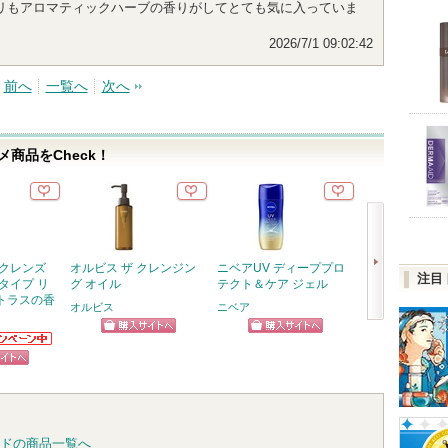
リもアロマティックハーブの香りがしてとても気に入っていま
2026/7/1 09:02:42
前へ
一覧へ
次へ
商品をCheck！
 クレンズ
オルビス ザ クレンジン
ニベアUV ディーププロ
タカミスキンピ
注目
タイプ リ
グ オイル
テクト＆ケア ジェル
タカミ
トラスの香
タカミか
オルビス
ニベア
知らせが
ショッ
次
す
ショッピン
ショッピン
ニアからの
グサイ
へ
らせがあり
グサイトへ
グサイトへ
ピン
トへ
ドの商品一覧へ