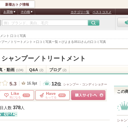
新着おトク情報
お買物
その他
カテゴリ一覧
ベストコスメ
トメント 口コミ写真
ンプー／トリートメント
>
口コミ写真一覧
>
ぴよまる0511さんの口コミ写真
 シャンプー／トリートメント
真・動画
Q&A
ブログ
(134)
(2)
(2)
12
5.3
16.9pt
位
シャンプー・コンディショナー
この
Like
Have
378
890
気になる
もってる
ショッピングサイトへ
378
目人数
人
で絞り込む
シャン