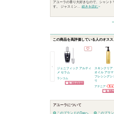
アユーラの香り大好きなので、シャント
0
す。 ジャスミン…
続きを読む
0
人
以
上
の
メ
この商品を高評価している人のオススメ
ン
バ
ー
に
お
気
ジェニフィック アルティ
スキンクリア
に
メ セラム
オイル アロマ
フレシングシ
入
ランコム
り
り
戻
アテニア
ショッピン
登
アテ
る
録
お知
グサイトへ
ショッ
ます
さ
グサイ
れ
アユーラについて
て
このブランドのTopへ
このブラン