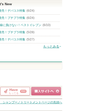
t's New
発売！デパコス特集
(6/24)
発売！プチプラ特集
(6/24)
線に負けない！ベストイレブン
(6/10)
発売！プチプラ特集
(5/28)
発売！デパコス特集
(5/27)
もっとみる
Have
890
もってる
ショッピングサイト
 シャンプー／トリートメント
ページの先頭へ
へ