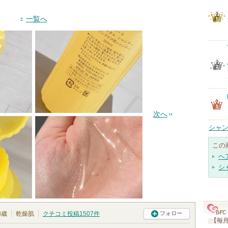
一覧へ
次へ
シャン
この
ヘ
シ
3歳
乾燥肌
クチコミ投稿
1507
件
フォロー
【毎月