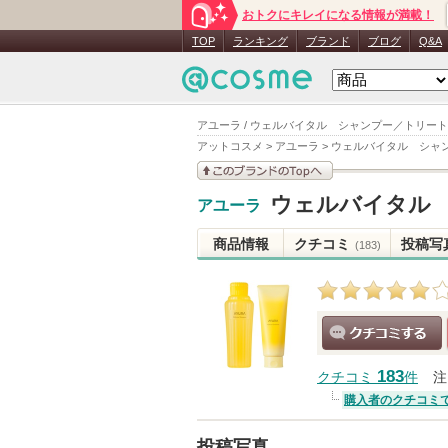
おトクにキレイになる情報が満載！
TOP
ランキング
ブランド
ブログ
Q&A
アユーラ / ウェルバイタル シャンプー／トリー
アットコスメ
>
アユーラ
>
ウェルバイタル シャ
このブランドの情報を
ウェルバイタル
アユーラ
見る
商品情報
クチコミ
投稿写
(183)
クチコミする
183
クチコミ
件
注
購入者のクチコミ
投稿写真