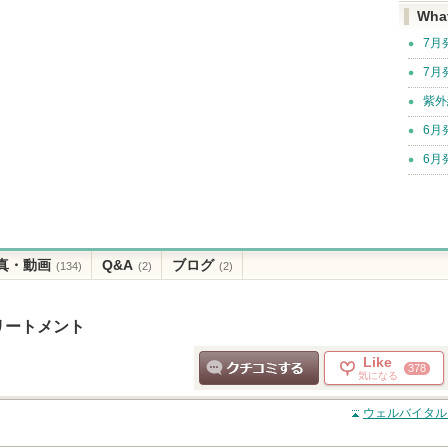
Wha
7月
7月
紫外
6月
6月
真・動画
Q&A
ブログ
(134)
(2)
(2)
リートメント
Like
378
気になる
クチコミする
ウェルバイタル