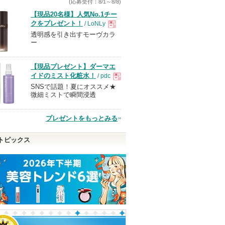
(応募受付：8/1～8/8)
【現品20名様】人気No.1チー
クをプレゼント！
/ LoNLy
透明感を引き出すモーヴカラ
現
ー
品
【現品プレゼント】ダーマエ
イドのミスト化粧水！
/ pdc
SNSで話題！夏にオススメ★
現
微細ミストで瞬間浸透
品
プレゼントをもっとみる
ール
プライマーショット
アイブロウペンシルスー
アトバリア365
トピックス
パースリム0.8
アテニア
AESTURA
らのお
アテニアからの
ケイト
ありま
お知らせがあり
ピン
ショッピン
ショッピ
ます
ショッピン
トへ
グサイトへ
グサイト
グサイトへ