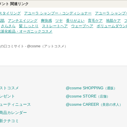
メント
関連リンク
スタイリング
アユーラ シャンプー・コンディショナー
アユーラ シャンプ
感肌
アンチエイジング
爽快感
ツヤ
香りがよい
育毛ケア
地肌ケア
さらさら
髪 しっとり
ストレートヘア
ウェーブヘア
ボリュームダウン(
然派化粧品・オーガニックコスメ
ト
の口コミサイト -
@cosme（アットコスメ）
ストコスメ
@cosme SHOPPING
（通販）
レゼント
@cosme STORE
（店舗）
ューティニュース
@cosme CAREER
（美容の求人）
商品カレンダー
新クチコミ