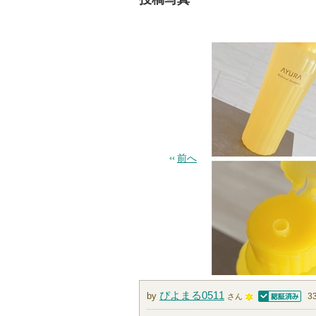
前へ
ぴよまる0511
by
3
さん
認証済
1