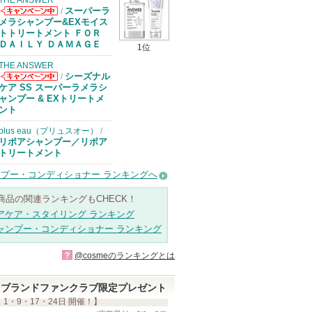
THE ANSWER
スーパーラ
/
THE ANSWER
メラシャンプー&EXモイス
からのお知らせ
トトリートメント ＦＯＲ
があります
ＤＡＩＬＹ ＤＡＭＡＧＥ
1位
THE ANSWER
シーズナル
/
THE ANSWER
ケア SS スーパーラメラシ
からのお知らせ
ャンプー & EXトリートメ
があります
ント
plus eau（プリュスオー）
/
リポアシャンプー／リポア
トリートメント
プー・コンディショナー ランキングへ
商品の関連ランキングもCHECK！
アケア・スタイリング ランキング
ャンプー・コンディショナー ランキング
?
@cosmeのランキングとは
ブランドファンクラブ限定プレゼント
 1・9・17・24日 開催！】