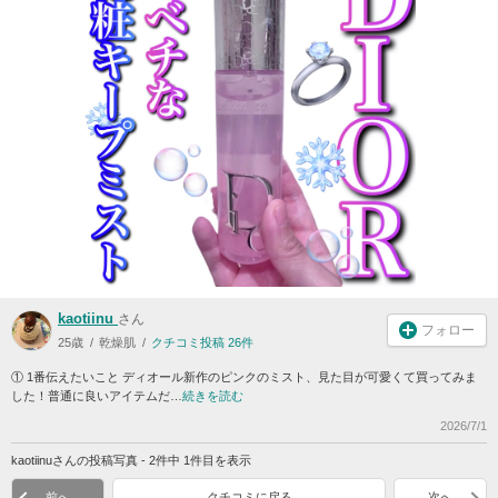
kaotiinu
さん
フォロー
25歳
乾燥肌
クチコミ投稿 26件
① 1番伝えたいこと ディオール新作のピンクのミスト、見た目が可愛くて買ってみま
した！普通に良いアイテムだ…
続きを読む
2026/7/1
kaotiinuさんの投稿写真 - 2件中 1件目を表示
前へ
クチコミに戻る
次へ