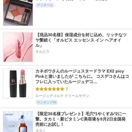
ディオール
【現品30名様】保湿成分を封じ込め、リッチなツ
ヤ髪続く「オルビス エッセンス イン ヘアオイ
ル」
オルビス
カネボウさんのルージュスタードラマ EX2 picy 
Pinkと迷いましたが こちらに。 コスデコさんはコ
フレに入っていたルージュデコ…
7
ルージュデコルテ クリームサテン
ランキングIN
【限定30名様プレゼント】毛穴*1やくすみ*2に一
撃。タカミ・新ビタミンC美容液を9月2日全国発
売前にお試し！
タカミ