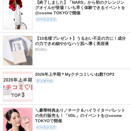
8639件
11357件
2732件
5.6
5.6
5.4
【終了しました】「NARS」から初のクレンジン
ディオールスキン
ルース パウダー
ライトリフレクティ
グオイルが登場！いち早く体験できるイベントを
フォーエヴァー ス
ング トーンアップ
@cosme TOKYOで開催
コスメデコルテ
キン コレクト コン
ヴェール
シーラー
ベースメイク
NARS
ディオール
【10名様プレゼント】うるおい不足の方に！成分
の力できめ細やかなハリ肌へ導く美容液
IROIKU
2253件
20277件
3446件
5.6
5.5
5.7
ディオール フォー
ライトリフレクティ
プードルコンパクト
エヴァー フルイド
ングセッティングパ
エサンシエルｎ
2026年上半期＊Myクチコミいいね数TOP3
スキン グロウ
ウダー プレスト N
クレ・ド・ポー ボー
ディオール
ディオール
NARS
テ
＼豪華特典あり／チーク＆ハイライターパレット
の先行販売も！「VDL」のイベントを@cosme 
4682件
716件
3496件
5.6
TOKYOで開催
5.6
5.8
ライトリフレクティ
ディオールスキン
カネボウ クリーム
ベースメイク
ング プリズマティ
フォーエヴァー イ
イン デイII