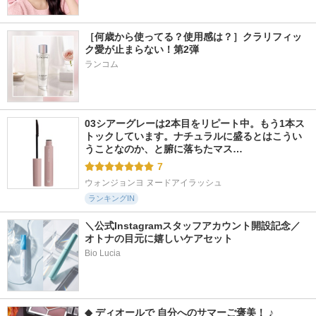
ックパウダー
ドラ グロウ クッシ
KANEBO
ョン
NARS
［何歳から使ってる？使用感は？］クラリフィッ
ディオール
ク愛が止まらない！第2弾
ランコム
03シアーグレーは2本目をリピート中。もう1本ス
14196件
779件
7354件
5.4
5.8
5.4
トックしています。ナチュラルに盛るとはこうい
ディオールスキン
ディオールスキン
エッセンス スキン
うことなのか、と腑に落ちたマス…
フォーエヴァー フ
フォーエヴァー グ
グロウ ファンデー
ルイド グロウ
ロウ ルミナイザー
ション
7
ディオール
ディオール
SHISEIDO
ウォンジョンヨ ヌードアイラッシュ
ランキングIN
＼公式Instagramスタッフアカウント開設記念／
オトナの目元に嬉しいケアセット
Bio Lucia
◆ ディオールで 自分へのサマーご褒美！ ♪