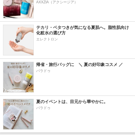
AXXZIA（アクシージア）
テカリ・ベタつきが気になる夏肌へ。脂性肌向け
化粧水の選び方
エレクトロン
帰省・旅行バッグに　＼ 夏の好印象コスメ ／
パラドゥ
夏のイベントは、目元から華やかに。
パラドゥ