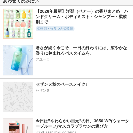
あわせて読みたい
【2026年最新】洋梨（ペアー）の香りまとめ｜ハ
ンドクリーム・ボディミスト・シャンプー・柔軟
1224件
511件
59件
5.1
5.1
5.2
剤まで
ワイドハイター EX
柔軟剤 シャイニー
アロマジュエル 香
柔軟剤・香りつき柔軟剤
パワー
ムーンの香り
り付け専用ビーズ
ホワイトティー
ハイター
ラボン
レノア
暑さが続く今こそ、一日の終わりには、涼やかな
香りに包まれるバスタイムを。
アユーラ
241件
257件
175件
5.1
5.5
5.1
セザンヌ秋のベースメイク♪
レノアオードリュク
ボタニカル 柔軟剤
ソダテルラボ 柔軟
スアロマジュエル
ベルガモット＆シダ
剤（パウダリーサボ
セザンヌ
イノセントビジュの
ーの香り
ンの香り）
香り
ランドリン
ステラシード
レノア
今日は"やわらかい目元"の日。3650 WP(ウォータ
ープルーフ)マスカラブラウンの選び方
3650（san roku go zero）