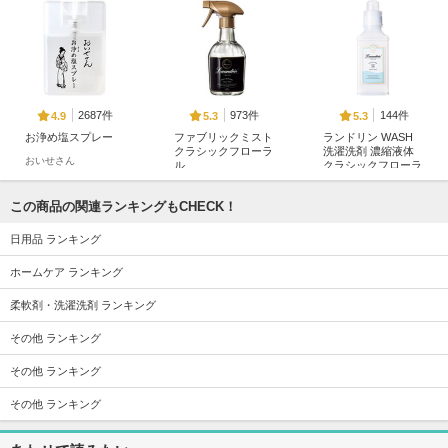
2687件
973件
144件
4.9
5.3
5.3
お浄め塩スプレー
ファブリックミスト
ランドリン WASH
クラシックフローラ
洗濯洗剤 濃縮液体
おいせさん
ル
クラシックフローラ
ル
ランドリン
ランドリン
この商品の関連ランキングもCHECK！
日用品 ランキング
ホームケア ランキング
柔軟剤・洗濯洗剤 ランキング
3130件
1587件
1335件
5.2
5.4
5.1
その他 ランキング
ウタマロ石けん
ウタマロクリーナー
IROKA ネイキッド
リリー
その他 ランキング
ウタマロ
ウタマロ
IROKA
その他 ランキング