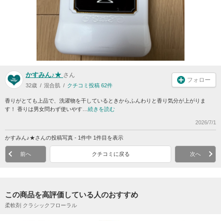
かすみん♪★
さん
フォロー
32歳
混合肌
クチコミ投稿 62件
香りがとても上品で、洗濯物を干しているときからふんわりと香り気分が上がりま
す！ 香りは男女問わず使いやす…
続きを読む
2026/7/1
かすみん♪★さんの投稿写真 - 1件中 1件目を表示
前へ
クチコミに戻る
次へ
この商品を高評価している人のおすすめ
柔軟剤 クラシックフローラル