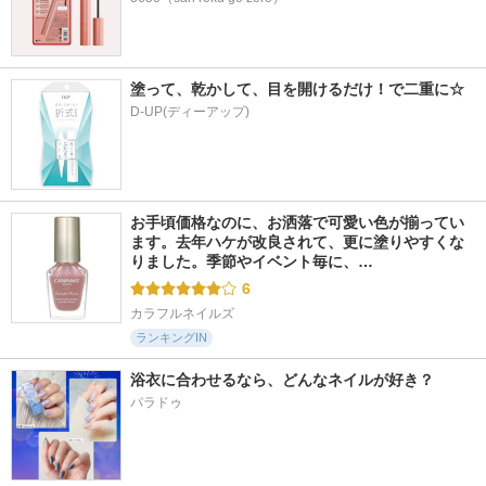
485件
218件
79件
5.3
5.3
5.2
オードリュクス 柔
ファーファ ファイ
柔軟剤 ホワイトテ
軟剤 リリー&ジャス
ンフレグランス 柔
ィーの香り
ミンの香り
軟剤 オム
塗って、乾かして、目を開けるだけ！で二重に☆
ランドリン
レノア
ファーファ
D-UP(ディーアップ)
お手頃価格なのに、お洒落で可愛い色が揃ってい
ます。去年ハケが改良されて、更に塗りやすくな
りました。季節やイベント毎に、…
6
カラフルネイルズ
ランキングIN
浴衣に合わせるなら、どんなネイルが好き？
パラドゥ