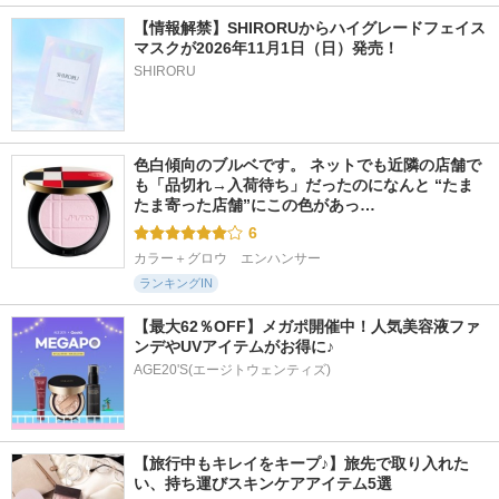
【情報解禁】SHIRORUからハイグレードフェイス
マスクが2026年11月1日（日）発売！
SHIRORU
色白傾向のブルベです。 ネットでも近隣の店舗で
も「品切れ→入荷待ち」だったのになんと “たま
たま寄った店舗”にこの色があっ…
6
カラー＋グロウ　エンハンサー
ランキングIN
【最大62％OFF】メガポ開催中！人気美容液ファ
ンデやUVアイテムがお得に♪
AGE20'S(エージトウェンティズ)
【旅行中もキレイをキープ♪】旅先で取り入れた
い、持ち運びスキンケアアイテム5選