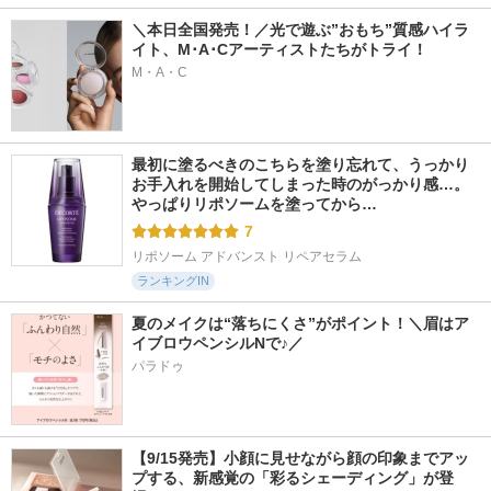
＼本日全国発売！／光で遊ぶ”おもち”質感ハイラ
イト、M･A･Cアーティストたちがトライ！
M・A・C
最初に塗るべきのこちらを塗り忘れて、うっかり
お手入れを開始してしまった時のがっかり感…。
やっぱりリポソームを塗ってから…
7
リポソーム アドバンスト リペアセラム
ランキングIN
夏のメイクは“落ちにくさ”がポイント！＼眉はア
イブロウペンシルNで♪／
パラドゥ
【9/15発売】小顔に見せながら顔の印象までアッ
プする、新感覚の「彩るシェーディング」が登