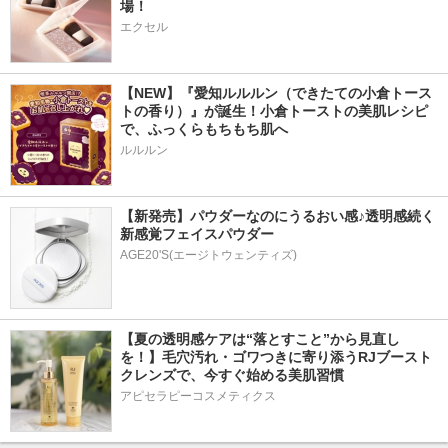
場！
エクセル
【NEW】『愛知ルルルン（できたての小倉トース
トの香り）』が誕生！小倉トーストの美肌レシピ
で、ふっくらもちもち肌へ
ルルルン
【新発売】パウダーなのにうるおい感♪透明感続く
新感覚フェイスパウダー
AGE20'S(エージトウェンティズ)
【夏の透明感ケアは“落とすこと”から見直し
を！】毛穴汚れ・ゴワつきに寄り添うRJブースト
クレンズで、今すぐ始める美肌習慣
アピセラピーコスメティクス