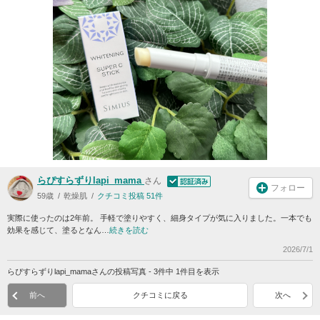
らぴすらずりlapi_mama
さん
フォロー
59歳
乾燥肌
クチコミ投稿 51件
実際に使ったのは2年前。 手軽で塗りやすく、細身タイプが気に入りました。一本でも
効果を感じて、塗るとなん…
続きを読む
2026/7/1
らぴすらずりlapi_mamaさんの投稿写真 - 3件中 1件目を表示
前へ
クチコミに戻る
次へ