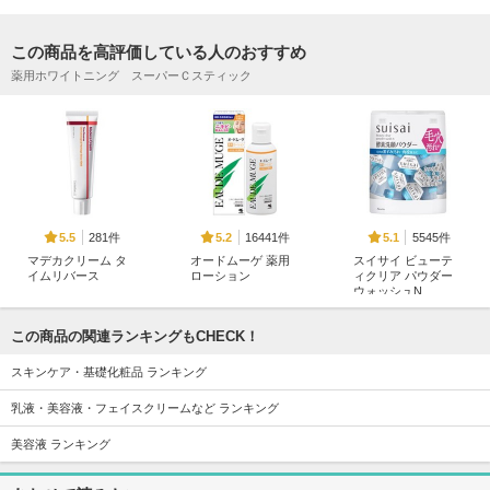
この商品を高評価している人のおすすめ
薬用ホワイトニング スーパーＣスティック
281件
16441件
5545件
5.5
5.2
5.1
マデカクリーム タ
オードムーゲ 薬用
スイサイ ビューテ
イムリバース
ローション
ィクリア パウダー
ウォッシュN
Centellian24
オードムーゲ
suisai
この商品の関連ランキングもCHECK！
スキンケア・基礎化粧品 ランキング
乳液・美容液・フェイスクリームなど ランキング
美容液 ランキング
89件
2871件
271件
7.0
5.3
4.5
ホワイトディープ
メルティクリームリ
プレミアムメルティ