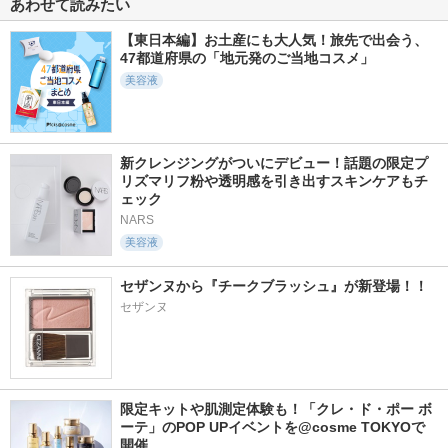
あわせて読みたい
クリアコンディショ
ップ
クリームリップ
ナー I
メンソレータム
メンソレータム
【東日本編】お土産にも大人気！旅先で出会う、
ブランシール スペリ
ア
47都道府県の「地元発のご当地コスメ」
美容液
新クレンジングがついにデビュー！話題の限定プ
39424件
215件
557件
5.6
リズマリフ粉や透明感を引き出すスキンケアもチ
6.0
4.7
ェック
フェイシャル トリ
ホワイトディープ
スキンコンディショ
ートメント エッセ
クリアコンディショ
ナー
NARS
ンス
ナー
セザンヌ
美容液
SK-II
ブランシール スペリ
ア
セザンヌから『チークブラッシュ』が新登場！！
セザンヌ
126件
6670件
149件
5.0
5.3
5.3
限定キットや肌測定体験も！「クレ・ド・ポー ボ
ドクターケイ Cコン
リフトモイスト ロ
スキントラブルケア
ーテ」のPOP UPイベントを@cosme TOKYOで
セントレートオイル
ーション ＳＰ II
リキッド
セラム
開催