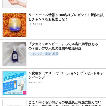
アンドフェム フェ
オーガニックフレグ
メゾン ド カーム ブ
ムケア泡ソープ ア
ランスインティメイ
ライトニング ミス
ロマティックブルー
トソープ MAPUTI
トセラム
ムの香り
リニューアル情報＆100名様プレゼント！新作お試
MAPUTI
ナリスアップ
しチャンスをお見逃しなく
&fem
SHISEIDO
『タカミスキンピール』って本当に効果はある
の？使い方や人気の理由を徹底解説
2148件
1777件
9873件
5.1
5.8
5.0
スキンケア・基礎化粧品
プロディジュー オ
バックステージ グ
ハトムギ保湿ジェル
イル
ロウ マキシマイザ
ナチュリエ
ー パレット
ニュクス(NUXE)
ディオール
＼化粧水（エスト ザ ローション）プレゼントキャ
ンペーン／
Panasonic
ここ１年くらい前からの敏感肌と乾燥に悩んでい