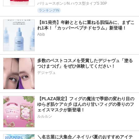
バリュースポンジN ハウス型タイプS 30P
ランキングIN
【8/1発売】年齢とともに重ねる肌悩みに、まずこ
れ1本！「カッパーペプチドセラム」新登場！
Abib
多数のベストコスメを受賞したデジャヴュ「塗る
つけまつげ」をぜひ体験してください！
デジャヴュ
【PLAZA限定】フィグの魔法で季節の変わり目の
ゆらぎ肌ケア☆彡 ほんのり甘いフィグの香りのフ
ェイスマスクが新登場！
ルルルン
＼名古屋に大集合／ネイリパ夏のおすすめアイテ