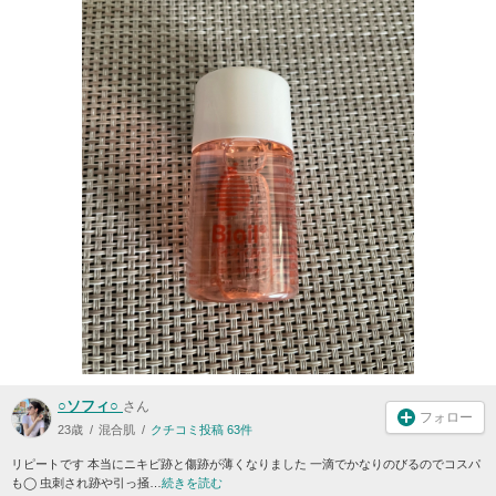
○ソフィ○
さん
フォロー
23歳
混合肌
クチコミ投稿 63件
リピートです 本当にニキビ跡と傷跡が薄くなりました 一滴でかなりのびるのでコスパ
も◯ 虫刺され跡や引っ掻…
続きを読む