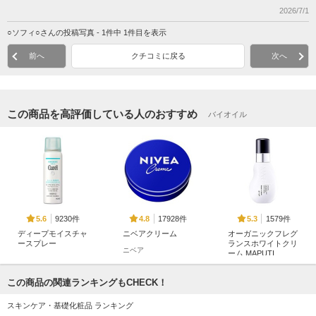
2026/7/1
○ソフィ○さんの投稿写真 - 1件中 1件目を表示
前へ
クチコミに戻る
次へ
この商品を高評価している人のおすすめ
バイオイル
9230件
17928件
1579件
5.6
4.8
5.3
ディープモイスチャ
ニベアクリーム
オーガニックフレグ
ースプレー
ランスホワイトクリ
ニベア
ーム MAPUTI
キュレル
MAPUTI
この商品の関連ランキングもCHECK！
スキンケア・基礎化粧品 ランキング