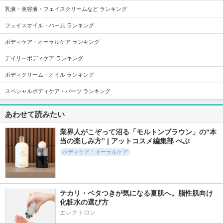
乳液・美容液・フェイスクリームなど ランキング
フェイスオイル・バーム ランキング
4431件
7896件
3608件
5.1
5.6
5.6
ハトムギ化粧水
ユースキン
キュレル バスタイ
ボディケア・オーラルケア ランキング
ム モイストバリア
ナチュリエ
ユースキン
クリーム
デイリーボディケア ランキング
キュレル
ボディクリーム・オイル ランキング
スペシャルボディケア・パーツ ランキング
あわせて読みたい
6261件
4602件
4971件
5.2
5.1
5.3
業界人がこぞって沼る「モルトンブラウン」の“本
カウブランド 赤箱
アパガードプレミオ
ローション
当の楽しみ方” | アットコスメ編集部 ぺぷ
（しっとり）
アパガード
キュレル
ボディケア・オーラルケア
カウブランド
テカリ・ベタつきが気になる夏肌へ。脂性肌向け
化粧水の選び方
エレクトロン
972件
541件
730件
5.4
5.3
5.2