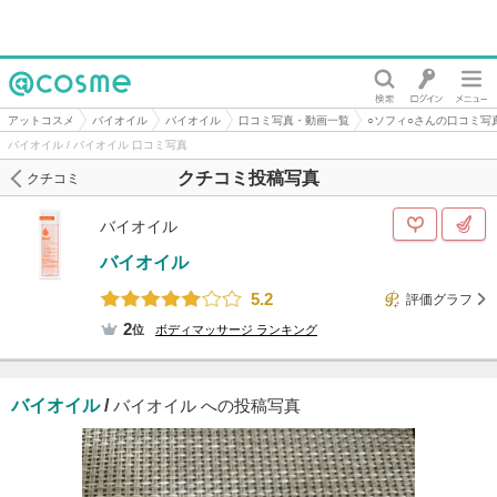
@cosme
アットコスメ
バイオイル
バイオイル
口コミ写真・動画一覧
○ソフィ○さんの口コミ写
バイオイル / バイオイル 口コミ写真
クチコミ投稿写真
クチコミ
バイオイル
バイオイル
5.2
評価グラフ
2
位
ボディマッサージ
ランキング
バイオイル
/
バイオイル への投稿写真