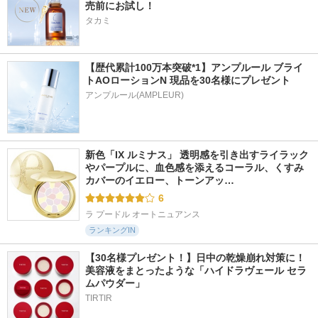
売前にお試し！
タカミ
【歴代累計100万本突破*1】アンプルール ブライ
トAOローションN 現品を30名様にプレゼント
アンプルール(AMPLEUR)
新色「IX ルミナス」 透明感を引き出すライラック
やパープルに、血色感を添えるコーラル、くすみ
カバーのイエロー、トーンアッ…
6
ラ プードル オートニュアンス
ランキングIN
【30名様プレゼント！】日中の乾燥崩れ対策に！
美容液をまとったような「ハイドラヴェール セラ
ムパウダー」
TIRTIR