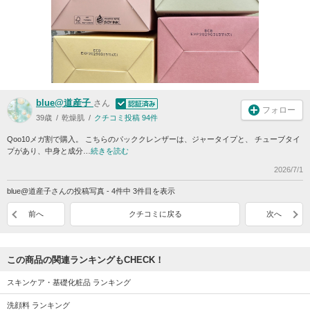
blue@道産子
さん
フォロー
39歳
乾燥肌
クチコミ投稿 94件
Qoo10メガ割で購入。 こちらのパッククレンザーは、ジャータイプと、 チューブタイ
プがあり、中身と成分…
続きを読む
2026/7/1
blue@道産子さんの投稿写真 - 4件中 3件目を表示
前へ
クチコミに戻る
次へ
この商品の関連ランキングもCHECK！
スキンケア・基礎化粧品 ランキング
洗顔料 ランキング