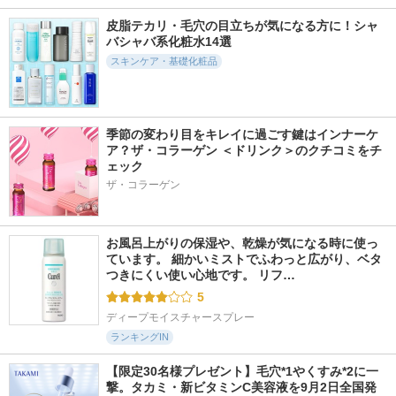
皮脂テカリ・毛穴の目立ちが気になる方に！シャ
バシャバ系化粧水14選
スキンケア・基礎化粧品
季節の変わり目をキレイに過ごす鍵はインナーケ
ア？ザ・コラーゲン ＜ドリンク＞のクチコミをチ
ェック
ザ・コラーゲン
お風呂上がりの保湿や、乾燥が気になる時に使っ
ています。 細かいミストでふわっと広がり、ベタ
つきにくい使い心地です。 リフ…
5
ディープモイスチャースプレー
ランキングIN
【限定30名様プレゼント】毛穴*1やくすみ*2に一
撃。タカミ・新ビタミンC美容液を9月2日全国発