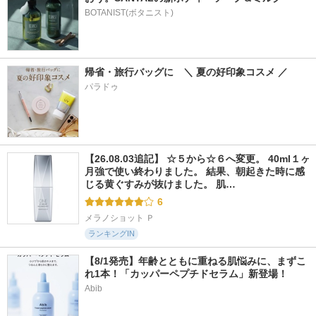
BOTANIST(ボタニスト)
帰省・旅行バッグに　＼ 夏の好印象コスメ ／
パラドゥ
【26.08.03追記】 ☆５から☆６へ変更。 40ml１ヶ
月強で使い終わりました。 結果、朝起きた時に感
じる黄ぐすみが抜けました。 肌…
6
メラノショット Ｐ
ランキングIN
【8/1発売】年齢とともに重ねる肌悩みに、まずこ
れ1本！「カッパーペプチドセラム」新登場！
Abib