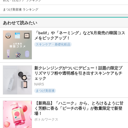
目元・口元ケア ランキング
まつげ美容液 ランキング
1000件
311件
139件
5.9
6.3
6.5
あわせて読みたい
ガラクトポアセラム
弱酸性pHシートマ
グルタチオンソーム
スク グルタチオン
クリームビタチュー
SAM'U
ソームフィット
ブ
「belif」や「ネーミング」など6月発売の韓国コス
Abib
Abib
メをピックアップ！
スキンケア・基礎化粧品
新クレンジングがついにデビュー！話題の限定プ
359件
3129件
435件
6.0
リズマリフ粉や透明感を引き出すスキンケアもチ
5.3
6.0
ェック
復活草ビフィダセラ
プロバイオダーム(T
グルタチオンソーム
ムファーミングドロ
M) 3Dリフティン
ダークスポットセラ
NARS
ップ
グクリーム
ムビタドロップ
まつげ美容液
Abib
BIOHEAL BOH
Abib
【新商品】「ハニーク」 から、とろけるように甘
く芳醇に香る「ピーチの香り」が数量限定で新登
場！
ボトルワークス