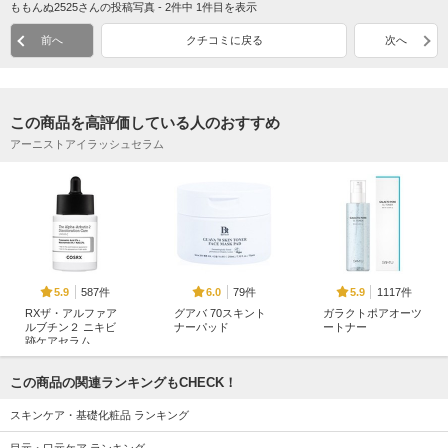
ももんぬ2525さんの投稿写真 - 2件中 1件目を表示
前へ
クチコミに戻る
次へ
この商品を高評価している人のおすすめ
アーニストアイラッシュセラム
587件
79件
1117件
5.9
6.0
5.9
RXザ・アルファア
グアバ 70スキント
ガラクトポアオーツ
ルブチン２ ニキビ
ナーパッド
ートナー
跡ケアセラム
BENTON(ベントン)
SAM'U
COSRX(コスアールエ
ックス)
この商品の関連ランキングもCHECK！
スキンケア・基礎化粧品 ランキング