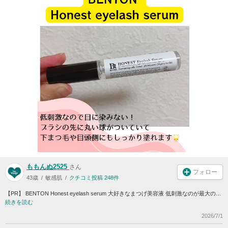
ももんぬ2525
さん
フォロー
43歳
敏感肌
クチコミ投稿 248件
【PR】 BENTON Honest eyelash serum 大好きなまつげ美容液 低刺激なのが最大の…
続きを読む
2026/7/1