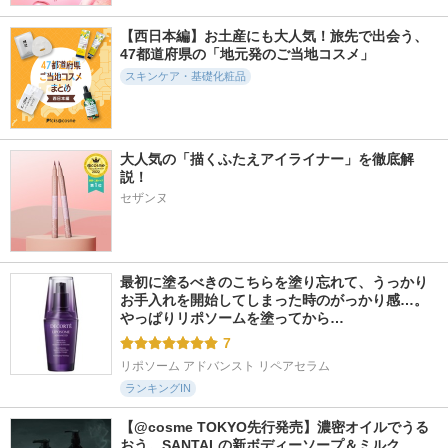
81件
10件
252件
6.0
6.7
5.8
RXザ・ペプチドコ
ルイセル モデリン
グリーントマトクレ
【西日本編】お土産にも大人気！旅先で出会う、
ラーゲン ハイドロ
グ カップパック イ
イマスククレンザー
47都道府県の「地元発のご当地コスメ」
ゲルアイパッチ
ージーカップパック
FULLY
28g 6種 + エッセン
スキンケア・基礎化粧品
COSRX(コスアールエ
ス70ml 6個 セット
ックス)
ROOICELL
大人気の「描くふたえアイライナー」を徹底解
説！
セザンヌ
46件
1330件
473件
5.5
5.8
5.0
グリーントマトクリ
プロバイオシカ イ
ダーマアンサー ス
ーム
ンテンシブアンプル
キン ブースティン
グ セラム
最初に塗るべきのこちらを塗り忘れて、うっかり
FULLY
SKIN1004
お手入れを開始してしまった時のがっかり感…。
CNP Laboratory(シー
やっぱりリポソームを塗ってから…
エヌピーラボラトリ
ー)
7
リポソーム アドバンスト リペアセラム
ランキングIN
【@cosme TOKYO先行発売】濃密オイルでうる
おう。SANTALの新ボディーソープ＆ミルク