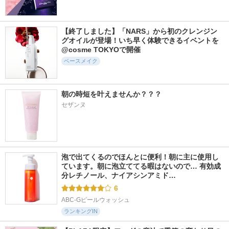
776件
1633件
2716件
5.6
5.4
5.4
グロウフィットセラ
スタジオ ラディア
インテンシブ セラ
【終了しました】「NARS」から初のクレンジン
ムカバークッション
ンス 24 ルミナス コ
ム ラディアンス プ
グオイルが登場！いち早く体験できるイベントを
ンシーラー
ライマー
d'Alba(ダルバ)
@cosme TOKYOで開催
M・A・C
ボビイ ブラウン
ベースメイク
朝の時短を叶えませんか？？？
セザンヌ
955件
1129件
319件
5.3
5.5
5.5
ミノンUVマイルド
ブラック クッショ
メイクトップコート
ジェル
ン ファンデーショ
ケイト
ン
ミノン
HERA
泡で出てくるのでほんとに便利！朝に主に使用し
ています。朝に泡立ててる暇はないので… 有効成
分レチノール、ナイアシンアミド…
6
ABC-Gピールウォッシュ
ランキングIN