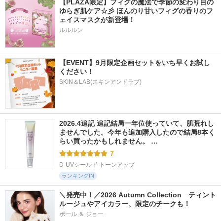
【PLAZA限定】フィグの魔法で季節の変わり目の
ゆらぎ肌ケア☆彡 ほんのり甘いフィグの香りのフ
ェイスマスクが新登場！
ルルルン
【EVENT】9月限定企画セットをいち早くお試し
ください！
SKIN＆LAB(スキンアンドラブ)
2026.4追記 追記結局一年位使っていて、肌荒れし
ませんでした。今年も追加購入したので結局8本く
らい買ったかもしれません。 …
7
D-UVシールド トーンアップ
ランキングIN
＼発売中！／2026 Autumn Collection　ティント
ルージュやアイカラー、限定のチークも！
ポール ＆ ジョー