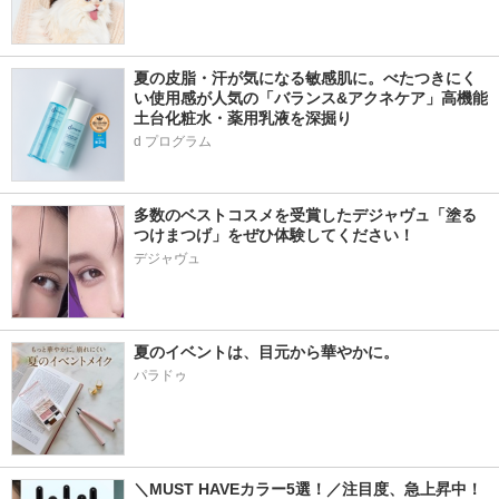
夏の皮脂・汗が気になる敏感肌に。べたつきにく
い使用感が人気の「バランス&アクネケア」高機能
土台化粧水・薬用乳液を深掘り
d プログラム
多数のベストコスメを受賞したデジャヴュ「塗る
つけまつげ」をぜひ体験してください！
デジャヴュ
夏のイベントは、目元から華やかに。
パラドゥ
＼MUST HAVEカラー5選！／注目度、急上昇中！