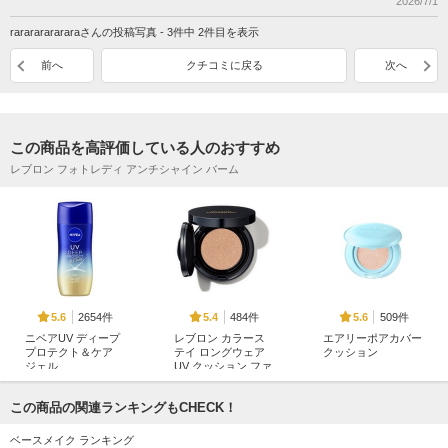
2026/7/1
rararararararaさんの投稿写真 - 3件中 2件目を表示
前へ
クチコミに戻る
次へ
この商品を高評価している人のおすすめ
レブロン フォトレディ アンチシャイン バーム
2654件
484件
509件
5.6
5.4
5.6
ニベアUV ディープ
レブロン カラース
エアリーポアカバー
プロテクト＆ケア
テイ ロングウェア
クッション
ジェル
UV クッション ファ
AMUSE
ンデーション
ニベア
レブロン
この商品の関連ランキングもCHECK！
ベースメイク ランキング