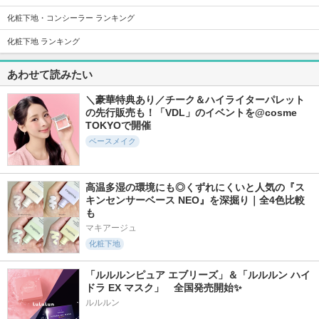
化粧下地・コンシーラー ランキング
化粧下地 ランキング
1104件
772件
5841件
5.8
5.5
5.7
あわせて読みたい
ソフトマットプレス
シルクスキンレイヤ
タンイドル ウルト
トパウダー
ークッション
ラ ウェア リキッド
N
＼豪華特典あり／チーク＆ハイライターパレット
funnyelves 方里
espoir
ランコム
の先行販売も！「VDL」のイベントを@cosme 
TOKYOで開催
ベースメイク
高温多湿の環境にも◎くずれにくいと人気の『ス
383件
342件
1170件
5.4
キンセンサーベース NEO』を深掘り｜全4色比較
5.9
4.9
も
the SAEM CPセラ
ビーベルベットセバ
クロノビューティ
ムフィットコンシー
ムカットクッション
フラットスムースフ
マキアージュ
ラー
ィルターＵＶ
espoir
化粧下地
the SAEM
アリィー(ALLIE)
「ルルルンピュア エブリーズ」＆「ルルルン ハイ
ドラ EX マスク」　全国発売開始✨
ルルルン