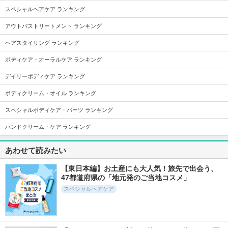
スペシャルヘアケア ランキング
アウトバストリートメント ランキング
ヘアスタイリング ランキング
1455件
5093件
1881件
5.2
5.3
5.6
ポイントリペア ス
ファンゴ ヘッドク
ヘッドスクラブ リ
ボディケア・オーラルケア ランキング
ーパーハード
レンズ SPA＋
プレニッシング
plus eau（プリュスオ
プレディア
SABON(サボン)
デイリーボディケア ランキング
ー）
ボディクリーム・オイル ランキング
スペシャルボディケア・パーツ ランキング
ハンドクリーム・ケア ランキング
3096件
1741件
3163件
5.6
5.3
4.8
あわせて読みたい
ヘッドスクラブ リ
ケープFOR ACTIVE
melt モイストシャン
フレッシング
前髪ホールドマスカ
プー／トリートメン
【東日本編】お土産にも大人気！旅先で出会う、
ラ
ト
SABON(サボン)
47都道府県の「地元発のご当地コスメ」
ケープ
melt
スペシャルヘアケア