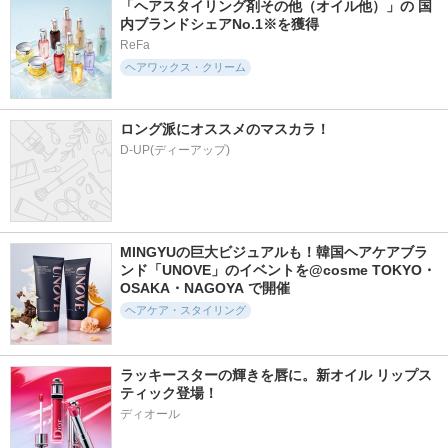
「ヘアスタイリング剤その他（オイル他）」の 国
内ブランドシェアNo.1※を獲得
873件
665件
4234件
5.3
5.1
5.5
ReFa
FOR ACTIVE 無香
モロッカンビューテ
パドル ブラシ
ヘアワックス・クリーム
料
ィ ディープモイス
AVEDA(アヴェダ)
ト クイックグロス
ケープ
オイルスプレー
ボトルワークス
ロング派にオススメのマスカラ！
D-UP(ディーアップ)
1044件
4459件
1396件
5.3
5.5
5.1
MINGYUの巨大ビジュアルも！韓国ヘアケアブラ
ンド「UNOVE」のイベントを@cosme TOKYO・
シンクロシャンプー
AQ ブースティング
コンプリートラメラ
ファム DAMAGE R
トリートメント ヘ
ミルク
OSAKA・NAGOYA で開催
EPAIR / シンクロト
アセラム
THE ANSWER
ヘアケア・スタイリング
リートメント DAMA
コスメデコルテ
GE REPAIR
エレクトロン
ラッキースターの輝きを唇に。新オイル リップス
ティック登場！
ディオール