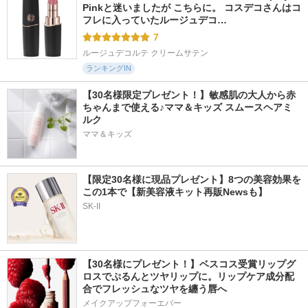
Pinkと迷いましたが こちらに。 コスデコさんはコ
フレに入っていたルージュデコ…
7
ルージュデコルテ クリームサテン
ランキングIN
【30名様限定プレゼント！】敏感肌の大人から赤
ちゃんまで使える♪ママ＆キッズ スムースヘアミ
ルク
ママ＆キッズ
【限定30名様に現品プレゼント】8つの美容効果を
この1本で【新美容液キット再販Newsも】
SK-II
【30名様にプレゼント！】ベスコス受賞リップグ
ロスでぷるんとツヤリップに。リップケア成分配
合でフレッシュなツヤを纏う唇へ
メイクアップフォーエバー