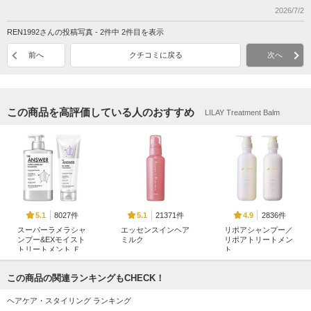
2026/7/2
REN1992さんの投稿写真 - 2件中 2件目を表示
前へ
クチコミに戻る
次へ
この商品を高評価している人のおすすめ
LILAY Treatment Balm
8027件
21371件
2836件
5.1
5.1
4.9
スーパーラメラシャ
エッセンスインヘア
リポアシャンプー／
ンプー&EXモイスト
ミルク
リポアトリートメン
トリートメント Ｆ
ト
オルビス
ＯＲ ＤＡＩＬＹ Ｄ
plus eau（プリュスオ
ＡＭＡＧＥ
ー）
この商品の関連ランキングもCHECK！
THE ANSWER
ヘアケア・スタイリング ランキング