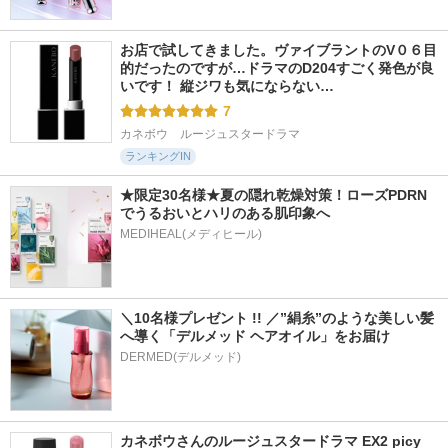
お店で試してきました。ヴァイブラントのV０６目
的だったのですが…ドラマのD204すごく発色が良
いです！ 縦ジワも気にならない…
7
カネボウ　ルージュスタードラマ
ランキングIN
★限定30名様★夏の隠れ乾燥対策！ローズPDRN
でうるおいとハリのある肌印象へ
MEDIHEAL(メディヒール)
＼10名様プレゼント !! ／”絹糸”のような美しい髪
へ導く「デルメッド ヘアオイル」をお届け
DERMED(デルメッド)
カネボウさんのルージュスタードラマ EX2 picy 