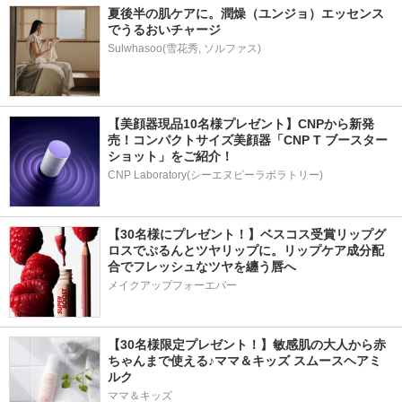
夏後半の肌ケアに。潤燥（ユンジョ）エッセンス
でうるおいチャージ
Sulwhasoo(雪花秀, ソルファス)
【美顔器現品10名様プレゼント】CNPから新発
売！コンパクトサイズ美顔器「CNP T ブースター 
ショット」をご紹介！
CNP Laboratory(シーエヌピーラボラトリー)
【30名様にプレゼント！】ベスコス受賞リップグ
ロスでぷるんとツヤリップに。リップケア成分配
合でフレッシュなツヤを纏う唇へ
メイクアップフォーエバー
【30名様限定プレゼント！】敏感肌の大人から赤
ちゃんまで使える♪ママ＆キッズ スムースヘアミ
ルク
ママ＆キッズ