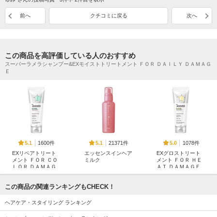
前へ
クチコミに戻る
次へ
この商品を高評価している人のおすすめ
スーパーラメラシャンプー&EXモイストトリートメント ＦＯＲ ＤＡＩＬＹ ＤＡＭＡＧ
Ｅ
1600件
21371件
1078件
5.1
5.1
5.0
EXリペアトリート
エッセンスインヘア
EXグロストリート
メント ＦＯＲ ＣＯ
ミルク
メント ＦＯＲ ＨＥ
ＬＯＲ ＤＡＭＡＧ
ＡＴ ＤＡＭＡＧＥ
オルビス
Ｅ
THE ANSWER
THE ANSWER
この商品の関連ランキングもCHECK！
ヘアケア・スタイリング ランキング