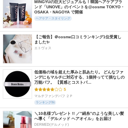
MINGYUの巨大ビジュアルも！韓国ヘアケアブラ
5093件
4349件
782件
5.3
4.9
5.1
ンド「UNOVE」のイベントを@cosme TOKYO・
OSAKA・NAGOYA で開催
ファンゴ ヘッドク
メロウシャンプー／
シーズナルケア SS
レンズ SPA＋
メロウトリートメン
スーパーラメラシャ
ヘアケア・スタイリング
ト
ンプー & EXトリー
プレディア
トメント
plus eau（プリュスオ
ー）
THE ANSWER
【ご報告】＠cosme口コミランキング1位受賞し
ました✨
エトヴォス
1441件
2091件
1792件
4.9
4.8
4.7
低価格の域を超えた厚みと肌あたり。 どんなファ
リファミルクプロテ
ブルームドール モ
melt スムースシャン
インシャンプーピン
ンデにもマルチに対応する、1個持ってて損なしの
イスチャーイン シ
プー／トリートメン
ク/トリートメント
ャンプー／トリート
ト
万能パフ。 【質感とコストパ…
ピンク
メント
melt
5
ReFa
ディアボーテ
マルチファンデパフ ２Ｐ
ランキングIN
＼10名様プレゼント !! ／”絹糸”のような美しい髪
へ導く「デルメッド ヘアオイル」をお届け
DERMED(デルメッド)