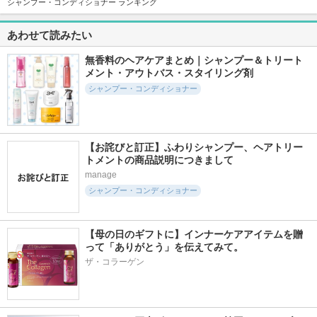
シャンプー・コンディショナー ランキング
あわせて読みたい
2836件
4112件
3163件
4.9
5.0
4.8
リポアシャンプー／
モロッカンビューテ
melt モイストシャン
無香料のヘアケアまとめ｜シャンプー＆トリート
リポアトリートメン
ィ ディープモイス
プー／トリートメン
メント・アウトバス・スタイリング剤
ト
ト シャンプー／ヘ
ト
アトリートメント
シャンプー・コンディショナー
plus eau（プリュスオ
melt
ー）
ボトルワークス
【お詫びと訂正】ふわりシャンプー、ヘアトリー
トメントの商品説明につきまして
manage
シャンプー・コンディショナー
1396件
4459件
2201件
5.1
5.5
4.8
コンプリートラメラ
AQ ブースティング
リファミルクプロテ
ミルク
トリートメント ヘ
インシャンプー/ト
アセラム
リートメント
【母の日のギフトに】インナーケアアイテムを贈
THE ANSWER
コスメデコルテ
ReFa
って「ありがとう」を伝えてみて。
ザ・コラーゲン