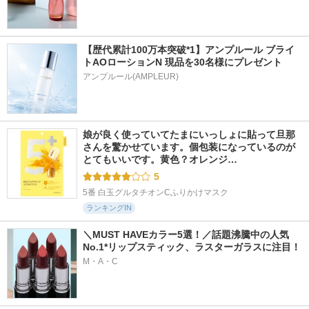
【歴代累計100万本突破*1】アンプルール ブライ
トAOローションN 現品を30名様にプレゼント
アンプルール(AMPLEUR)
娘が良く使っていてたまにいっしょに貼って旦那
さんを驚かせています。個包装になっているのが
とてもいいです。黄色？オレンジ…
5
5番 白玉グルタチオンCふりかけマスク
ランキングIN
＼MUST HAVEカラー5選！／話題沸騰中の人気
No.1*リップスティック、ラスターガラスに注目！
M・A・C