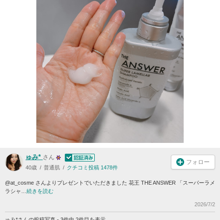
ゅみ*
さん
フォロー
40歳
普通肌
クチコミ投稿 1478件
@at_cosme さんよりプレゼントでいただきました 花王 THE ANSWER 「スーパーラメ
ラシャ…
続きを読む
2026/7/2
ゅみ*さんの投稿写真 - 3件中 2件目を表示