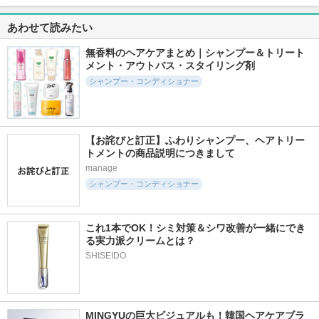
あわせて読みたい
710件
506件
21568件
5.3
5.1
5.1
無香料のヘアケアまとめ｜シャンプー＆トリート
エイトザタラソ ク
ウィズビューティ
フィーノ プレミア
メント・アウトバス・スタイリング剤
レンジングリペア＆
ジェントルリペア
ムタッチ 濃厚美容
モイスト 美容液シ
モイストシャンプー
液ヘアマスク
シャンプー・コンディショナー
ャンプー／ディープ
／トリートメント
フィーノ
リペア＆アクアモイ
ステラシード
スト 美容液トリー
トメント
ステラシード
【お詫びと訂正】ふわりシャンプー、ヘアトリー
トメントの商品説明につきまして
manage
シャンプー・コンディショナー
667件
842件
977件
5.1
5.2
5.1
これ1本でOK！シミ対策＆シワ改善が一緒にでき
る実力派クリームとは？
モロッカンビューテ
モロッカンビューテ
モロッカンビューテ
ィ ディープモイス
ィ ディープモイス
ィ ディープモイス
SHISEIDO
ト クイックグロス
ト ハイブリッド ヘ
ト ヘアオイル
オイルスプレー
アミルク
ボトルワークス
ボトルワークス
ボトルワークス
MINGYUの巨大ビジュアルも！韓国ヘアケアブラ