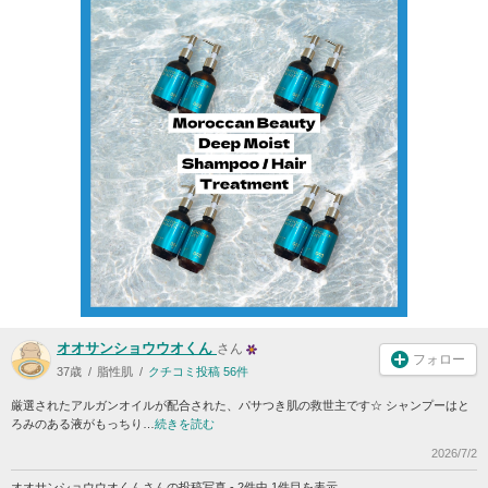
オオサンショウウオくん
さん
フォロー
37歳
脂性肌
クチコミ投稿 56件
厳選されたアルガンオイルが配合された、パサつき肌の救世主です☆ シャンプーはと
ろみのある液がもっちり…
続きを読む
2026/7/2
オオサンショウウオくんさんの投稿写真 - 2件中 1件目を表示