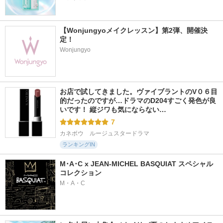
【Wonjungyoメイクレッスン】第2弾、開催決
定！
Wonjungyo
お店で試してきました。ヴァイブラントのV０６目
的だったのですが…ドラマのD204すごく発色が良
いです！ 縦ジワも気にならない…
7
カネボウ　ルージュスタードラマ
ランキングIN
M･A･C x JEAN-MICHEL BASQUIAT スペシャル
コレクション
M・A・C