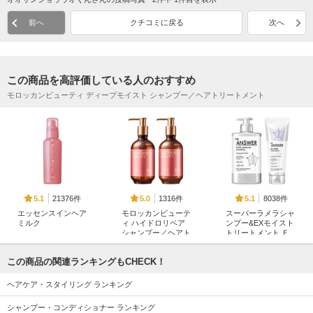
前へ
クチコミに戻る
次へ
この商品を高評価している人のおすすめ
モロッカンビューティ ディープモイスト シャンプー／ヘアトリートメント
21376件
1316件
8038件
5.1
5.0
5.1
エッセンスインヘア
モロッカンビューテ
スーパーラメラシャ
ミルク
ィ ハイドロリペア
ンプー&EXモイスト
シャンプー／ヘアト
トリートメント Ｆ
オルビス
リートメント
ＯＲ ＤＡＩＬＹ Ｄ
ＡＭＡＧＥ
ボトルワークス
この商品の関連ランキングもCHECK！
THE ANSWER
ヘアケア・スタイリング ランキング
シャンプー・コンディショナー ランキング