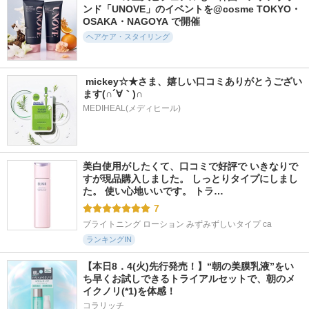
ンド「UNOVE」のイベントを@cosme TOKYO・
OSAKA・NAGOYA で開催
ヘアケア・スタイリング
2781件
4494件
2841件
5.1
5.1
4.9
エイトザタラソユー
エイトザタラソ ク
リポアシャンプー／
CBD＆リフレッシン
レンジングリペア＆
リポアトリートメン
 mickey☆★さま、嬉しい口コミありがとうござい
グクレンズ美容液シ
モイスト 美容液シ
ト
ます(∩´∀｀)∩
ャンプー／CBD＆バ
ャンプー／ディープ
plus eau（プリュスオ
MEDIHEAL(メディヒール)
ランシングダメージ
リペア＆アクアモイ
ー）
リペア美容液ヘアト
スト 美容液トリー
リートメント
トメント(旧)
ステラシード
ステラシード
美白使用がしたくて、口コミで好評で いきなりで
すが現品購入しました。 しっとりタイプにしまし
た。 使い心地いいです。 トラ…
7
ブライトニング ローション みずみずしいタイプ ca
2026件
330件
2202件
5.2
5.2
4.8
ランキングIN
エイトザタラソ リ
モロッカンビューテ
リファミルクプロテ
ペアショット＆EX
ィ ディープモイス
インシャンプー/ト
モイスト 美容液オ
ト プレミアム ヘア
リートメント
【本日8．4(火)先行発売！】“朝の美膜乳液”をい
イル
マスク
ち早くお試しできるトライアルセットで、朝のメ
ReFa
イクノリ(*1)を体感！
ステラシード
ボトルワークス
コラリッチ