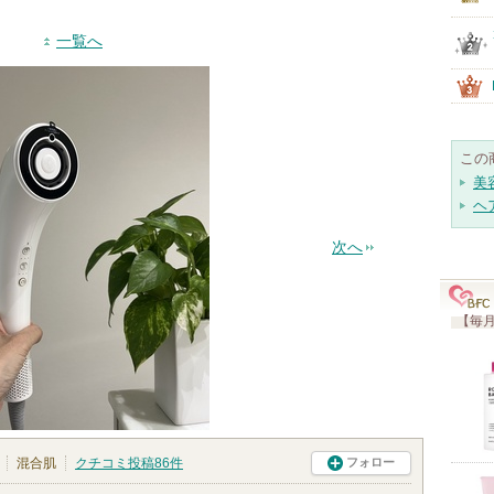
一覧へ
この
美
ヘ
次へ
【毎月
混合肌
クチコミ投稿
86
件
フォロー