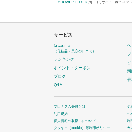
SHOWER DRYER
の口コミサイト -
@cosm
サービス
@cosme
ベ
（化粧品・美容の口コミ）
プ
ランキング
ビ
ポイント・クーポン
新
ブログ
最
Q&A
プレミアム会員とは
免
利用規約
ヘ
個人情報の取扱いについて
利
クッキー（cookie）等利用ポリシー
カ