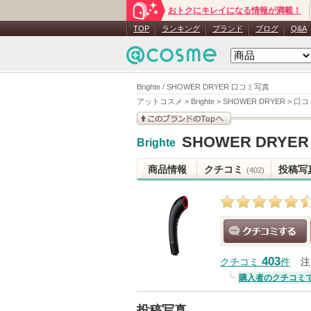
おトクにキレイになる情報が満載！
TOP
ランキング
ブランド
ブログ
Q&A
Brighte / SHOWER DRYER 口コミ写真
アットコスメ
>
Brighte
>
SHOWER DRYER
>
口コ
このブランドの情報を
SHOWER DRYER
Brighte
見る
商品情報
クチコミ
投稿写
(402)
クチコミする
403
クチコミ
件
注
購入者のクチコミ
投稿写真