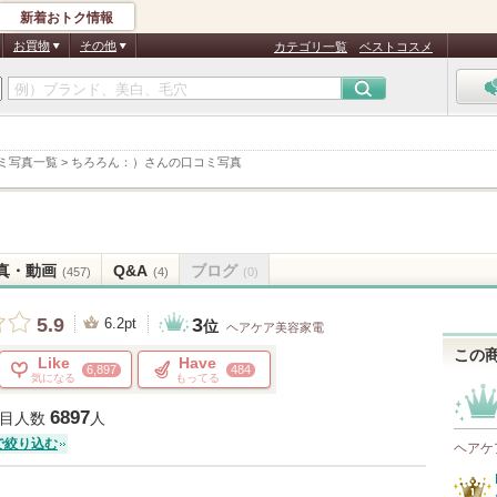
新着おトク情報
お買物
その他
カテゴリ一覧
ベストコスメ
ミ写真一覧
>
ちろろん：）さんの口コミ写真
真・動画
Q&A
ブログ
(457)
(4)
(0)
3
5.9
6.2pt
位
ヘアケア美容家電
この
Like
Have
6,897
484
気になる
もってる
6897
目人数
人
で絞り込む
ヘアケ