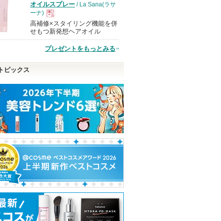
オイルスプレー
/ La Sana(ラサ
ーナ)
高補修×スタイリング機能を併
現
せもつ新発想ヘアオイル
プレゼントをもっとみる
品
トピックス
ンプー/ス
ABC-Gピールウォッシュ
マルチスクエアシートマ
バウンシースリ
トメント
スク
マスク
ドクターケイ
Yunth
LANEIGE(ラネー
ドクターケイか
eからのお
Yunthからのお知
らのお知らせが
ありま
らせがあります
ショッピン
ショッピン
ショッピ
あります
グサイトへ
グサイトへ
グサイト