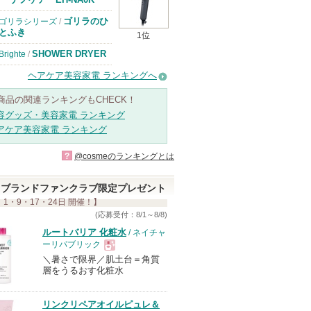
ゴリラのひ
ゴリラシリーズ
/
とふき
1位
SHOWER DRYER
Brighte
/
ヘアケア美容家電 ランキングへ
商品の関連ランキングもCHECK！
容グッズ・美容家電 ランキング
アケア美容家電 ランキング
?
@cosmeのランキングとは
ブランドファンクラブ限定プレゼント
 1・9・17・24日 開催！】
(応募受付：8/1～8/8)
ルートバリア 化粧水
/ ネイチャ
ーリパブリック
＼暑さで限界／肌土台＝角質
現
層をうるおす化粧水
品
リンクリペアオイルピュレ＆