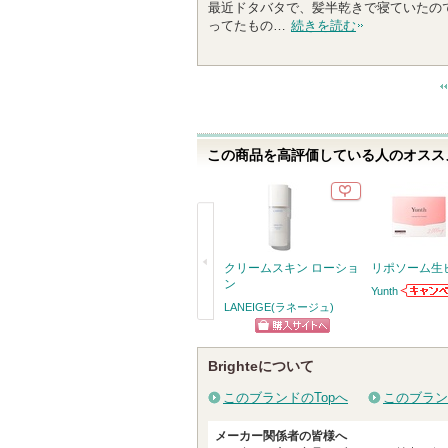
最近ドタバタで、髪半乾きで寝ていたので
ってたもの…
続きを読む
この商品を高評価している人のオススメ
クリームスキン ローショ
リポソーム生
ン
Yunth
Yunth
LANEIGE(ラネージュ)
らせがあ
戻
ショッピン
る
Brighteについて
グサイトへ
このブランドのTopへ
このブラン
メーカー関係者の皆様へ