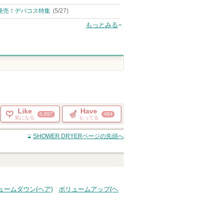
発売！デパコス特集
(5/27)
もっとみる
Like
Have
6,897
484
気になる
もってる
SHOWER DRYER
ページの先頭へ
ュームダウン(ヘア)
ボリュームアップ(ヘ