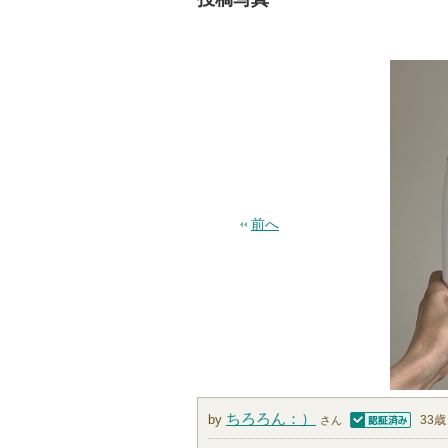
前へ
ちろろん：）
by
33歳
さん
認証済