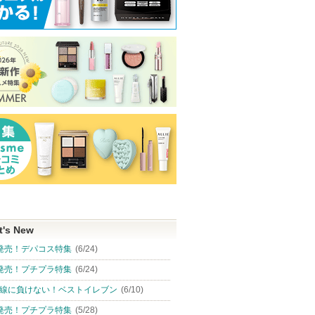
t's New
発売！デパコス特集
(6/24)
発売！プチプラ特集
(6/24)
線に負けない！ベストイレブン
(6/10)
発売！プチプラ特集
(5/28)