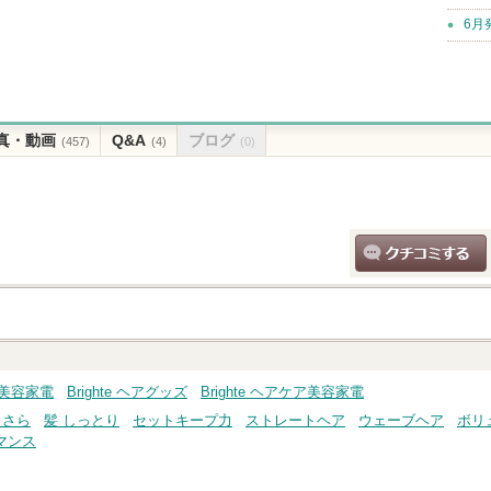
6月
真・動画
Q&A
ブログ
(457)
(4)
(0)
クチコミする
ズ・美容家電
Brighte ヘアグッズ
Brighte ヘアケア美容家電
らさら
髪 しっとり
セットキープ力
ストレートヘア
ウェーブヘア
ボリ
マンス