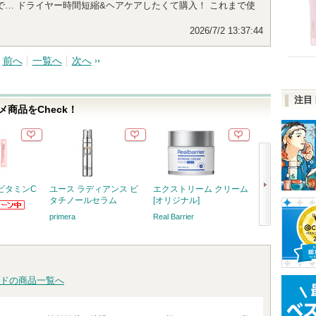
… ドライヤー時間短縮&ヘアケアしたくて購入！ これまで使
2026/7/2 13:37:44
前へ
一覧へ
次へ
注目
商品をCheck！
ビタミンC
ユース ラディアンス ビ
エクストリーム クリーム
ストレートシャ
タチノールセラム
[オリジナル]
トレートトリー
からのお知
primera
Real Barrier
Straine
ります
Strain
次
知らせが
す
へ
ドの商品一覧へ