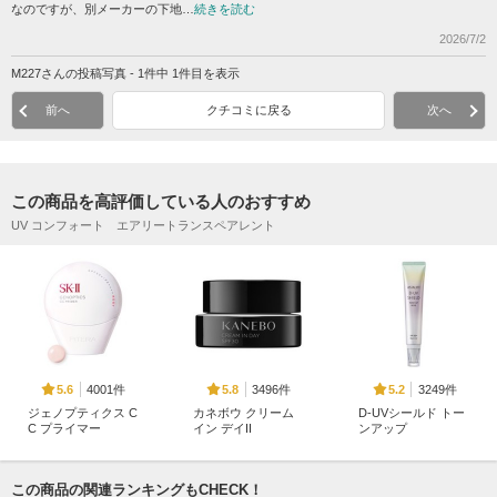
なのですが、別メーカーの下地…
続きを読む
2026/7/2
M227さんの投稿写真 - 1件中 1件目を表示
前へ
クチコミに戻る
次へ
この商品を高評価している人のおすすめ
UV コンフォート エアリートランスペアレント
4001件
3496件
3249件
5.6
5.8
5.2
ジェノプティクス C
カネボウ クリーム
D-UVシールド トー
C プライマー
イン デイII
ンアップ
SK-II
KANEBO
アスタリフト
この商品の関連ランキングもCHECK！