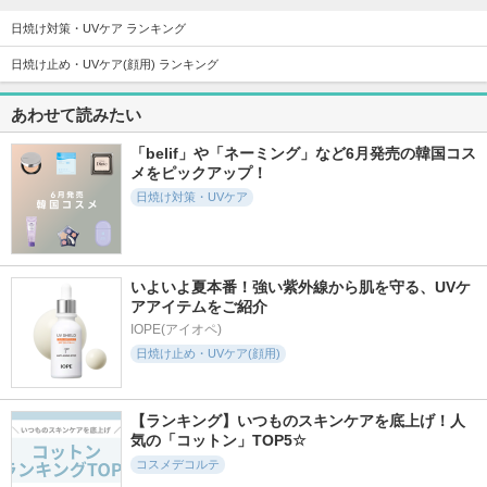
日焼け対策・UVケア ランキング
日焼け止め・UVケア(顔用) ランキング
11268件
2624件
3963件
5.3
5.5
5.5
あわせて読みたい
サンシェルター マ
FAS ザ ブラック デ
エリクシール デー
ルチ プロテクショ
イ クリーム
ケアレボリューショ
ン トーンアップCC
ン ブライトニング
「belif」や「ネーミング」など6月発売の韓国コス
FAS
＋ ba
メをピックアップ！
コスメデコルテ
エリクシール
日焼け対策・UVケア
いよいよ夏本番！強い紫外線から肌を守る、UVケ
アアイテムをご紹介
4427件
2181件
1159件
5.4
5.1
5.6
IOPE(アイオペ)
UVイデア XL プロテ
パーフェクトＵＶ
ホワイトショット
日焼け止め・UVケア(顔用)
クショントーンアッ
スキンケアジェル
セラムUV
プ ローズ+
ＮＢ
ホワイトショット
ラ ロッシュ ポゼ
アネッサ
【ランキング】いつものスキンケアを底上げ！人
気の「コットン」TOP5☆
コスメデコルテ