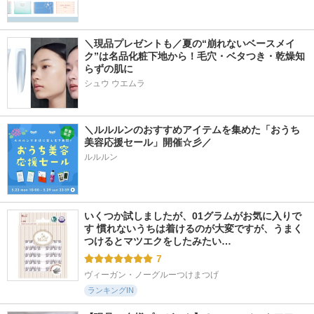
2756件
9408件
5155件
5.2
5.7
5.1
＼現品プレゼントも／夏の“崩れないベースメイ
アプソリュ ザ UV
カネボウ クリーム
オルビス リンクル
ク”は名品化粧下地から！毛穴・ベタつき・乾燥知
クリーム
イン デイ
ブライトUVプロテ
らずの肌に
クター
ランコム
KANEBO
シュウ ウエムラ
オルビス
＼ルルルンのおすすめアイテムを集めた「おうち
美容応援セール」開催☆彡／
ルルルン
1891件
4940件
3524件
5.2
5.2
5.6
エリクシール デー
エリクシール デー
パーフェクトＵＶ
ケアレボリューショ
ケアレボリューショ
スキンケアミルク
ン トーンアップ BE
ン トーンアップ SP
ＮＡ
いくつか試しましたが、01グラムがお気に入りで
＋ ca
＋ aa
アネッサ
す 慣れないうちは着けるのが大変ですが、うまく
エリクシール
エリクシール
つけるとマツエクをしたみたい…
7
ヴィーガン・ノーグルーつけまつげ
ランキングIN