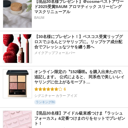
【現品30名様プレゼント】＠cosmeベストアワー
ド2025受賞BAUM アロマティック スリーピング
マスクリニューアル
BAUM
【30名様にプレゼント！】ベスコス受賞リップグ
ロスでぷるんとツヤリップに。リップケア成分配
合でフレッシュなツヤを纏う唇へ
メイクアップフォーエバー
オンライン限定の〝152囁咲〟を購入出来たので、
追記します。 公式によると、 同系色で美しいレイ
ヤリングに仕上がるモーブト…
6
シグニチャー カラー アイズ
ランキングIN
【現品30名様】アイドル級束感つけま『ラッシュ
フォーカス』&定番つけまのりをセットでプレゼン
ト！