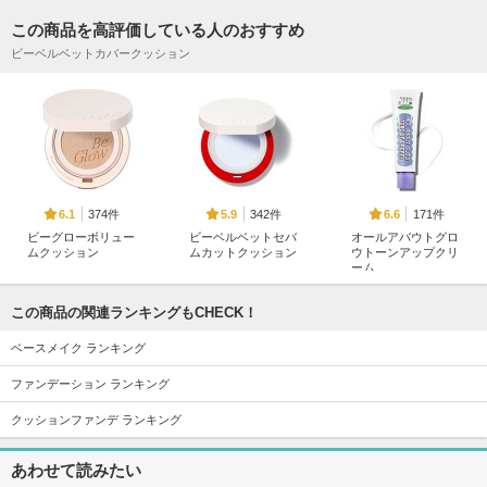
この商品を高評価している人のおすすめ
ビーベルベットカバークッション
374件
342件
171件
6.1
5.9
6.6
ビーグローボリュー
ビーベルベットセバ
オールアバウトグロ
ムクッション
ムカットクッション
ウトーンアップクリ
ーム
espoir
espoir
CHASIN'RABBITS
この商品の関連ランキングもCHECK！
ベースメイク ランキング
ファンデーション ランキング
クッションファンデ ランキング
277件
770件
143件
5.9
5.5
6.3
ゼログラビティカバ
シルクスキンレイヤ
ダーマカバーブレミ
あわせて読みたい
ーフィットクッショ
ークッション
ッシュバーム
ン