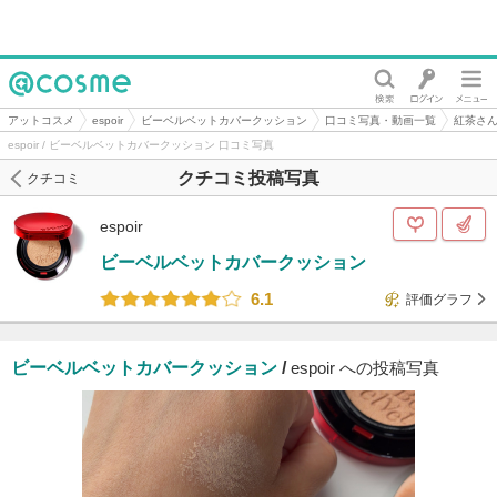
@cosme
アットコスメ
espoir
ビーベルベットカバークッション
口コミ写真・動画一覧
紅茶さ
espoir / ビーベルベットカバークッション 口コミ写真
クチコミ投稿写真
クチコミ
espoir
ビーベルベットカバークッション
6.1
評価グラフ
ビーベルベットカバークッション
/
espoir への投稿写真