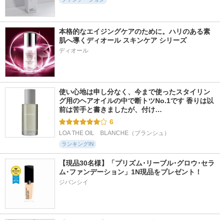
本格的なエイジングケアのために。ハリのある素
肌へ導くディオール スキンケア シリーズ
ディオール
509件
383件
484件
5.6
5.4
5.4
エアリーポアカバー
the SAEM CPセラ
レブロン カラース
クッション
ムフィットコンシー
テイ ロングウェア
ラー
UV クッション ファ
AMUSE
ンデーション
the SAEM
使い心地は申し分なく、今まで使ったスタイリン
レブロン
グ用のヘアオイルの中で断トツNo.1です 香りは以
前は苦手と書きましたが、付け…
6
LOA THE OIL　BLANCHE（ブランシュ）
ランキングIN
【現品30名様】「プリズム･リーブル･グロウ･セラ
ム･ファンデーション」1N現品をプレゼント！ 
ジバンシイ