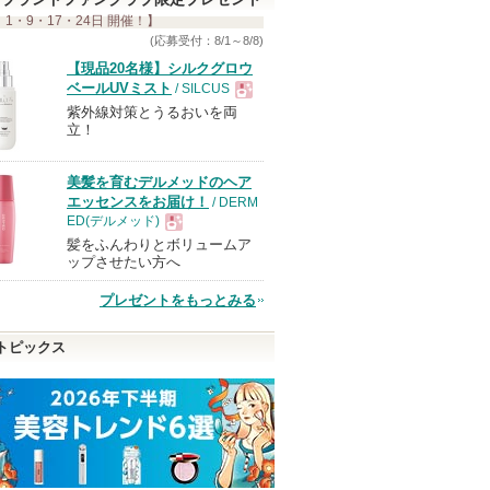
 1・9・17・24日 開催！】
(応募受付：8/1～8/8)
【現品20名様】シルクグロウ
ベールUVミスト
/ SILCUS
紫外線対策とうるおいを両
現
立！
品
美髪を育むデルメッドのヘア
エッセンスをお届け！
/ DERM
ED(デルメッド)
髪をふんわりとボリュームア
現
ップさせたい方へ
プレゼントをもっとみる
品
トピックス
レンジン
セラム シールド
プライマーショット
セラムヴェール 
リペア
ONE BY KOSE
アテニア
アテニアからの
ONE BY KOSE
ONE BY KOSE
お知らせがあり
ショッピン
からのお知らせ
ます
ONE BY KOSE
ショッピン
ピン
があります
からのお知らせ
グサイトへ
ショッピ
があります
グサイトへ
トへ
グサイト