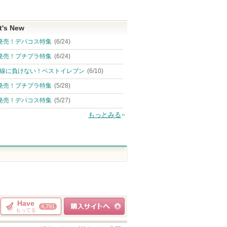
t's New
発売！デパコス特集
(6/24)
発売！プチプラ特集
(6/24)
線に負けない！ベストイレブン
(6/10)
発売！プチプラ特集
(5/28)
発売！デパコス特集
(5/27)
もっとみる
Have
4,791
もってる
ショッピングサイト