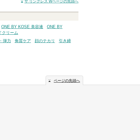
ザ リンクレス W
ページの先頭へ
へ
ONE BY KOSE 美容液
ONE BY
アイクリーム
・弾力
角質ケア
顔のテカリ
引き締
ページの先頭へ