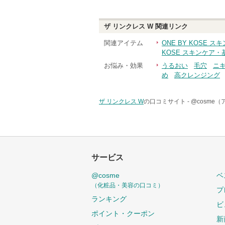
ザ リンクレス W
関連リンク
関連アイテム
ONE BY KOSE 
KOSE スキンケア
お悩み・効果
うるおい
毛穴
ニ
め
高クレンジング
ザ リンクレス W
の口コミサイト -
@cosme
サービス
@cosme
ベ
（化粧品・美容の口コミ）
プ
ランキング
ビ
ポイント・クーポン
新