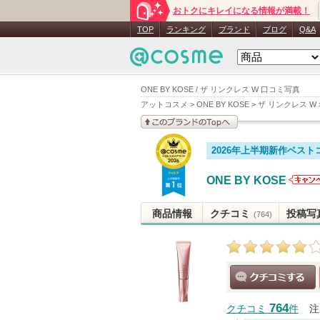
おトクにキレイになる情報が満載！
TOP
ランキング
ブランド
ブログ
Q&A
ONE BY KOSE / ザ リンクレス W 口コミ写真
アットコスメ
>
ONE BY KOSE
>
ザ リンクレス W
このブランドの情報を
2026年上半期新作ベスト
見る
ONE BY KOSE
ONE 
KOS
商品情報
クチコミ
投稿写
(764)
のお
があ
クチコミする
764
クチコミ
件
注