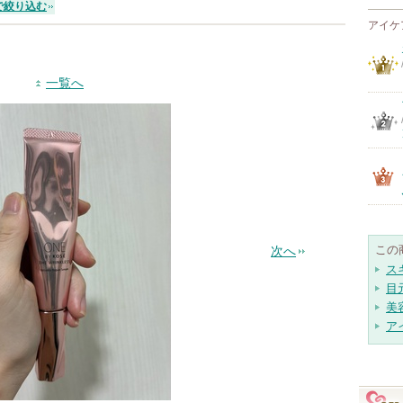
で絞り込む
アイケ
一覧へ
この
次へ
ス
目
美
ア