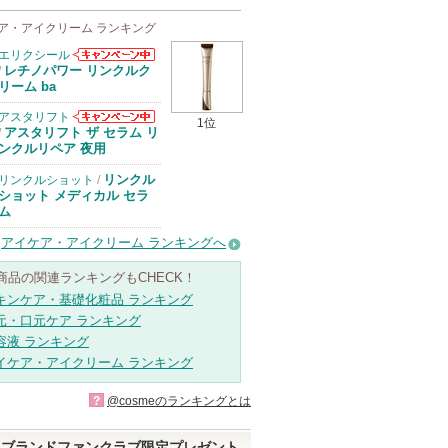
ア・アイクリーム ランキング
エリクシール
エリクシールか
レチノパワー リンクルク
/
らのお知らせが
リーム ba
あります
アスタリフト
1位
アスタリフトか
アスタリフト ザ セラム リ
/
らのお知らせが
ンクルリペア 夜用
あります
リンクル
リンクルショット
/
ショット メディカル セラ
ム
アイケア・アイクリーム ランキングへ
商品の関連ランキングもCHECK！
キンケア・基礎化粧品 ランキング
元・口元ケア ランキング
容液 ランキング
イケア・アイクリーム ランキング
?
@cosmeのランキングとは
ブランドファンクラブ限定プレゼント