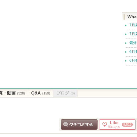
Wha
7月
7月
紫外
6月
6月
真・動画
Q&A
ブログ
(328)
(159)
(0)
Like
9,515
気になる
クチコミする