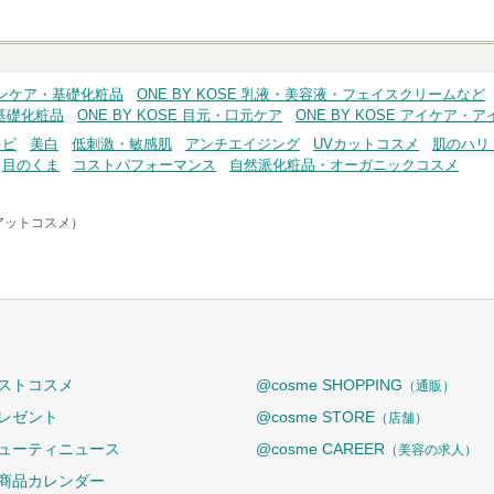
スキンケア・基礎化粧品
ONE BY KOSE 乳液・美容液・フェイスクリームなど
・基礎化粧品
ONE BY KOSE 目元・口元ケア
ONE BY KOSE アイケア・
キビ
美白
低刺激・敏感肌
アンチエイジング
UVカットコスメ
肌のハリ
目のくま
コストパフォーマンス
自然派化粧品・オーガニックコスメ
（アットコスメ）
ストコスメ
@cosme SHOPPING
（通販）
レゼント
@cosme STORE
（店舗）
ューティニュース
@cosme CAREER
（美容の求人）
商品カレンダー