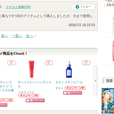
【毎月
肌
クチコミ投稿
23
件
フォロー
に落ちて4つ目のアイテムとして購入しましたが、今まで使用し
2026/7/2 19:23:53
前へ
一覧へ
次へ
商品をCheck！
注目
 クレンズ
ホットクレンジングジェ
タカミスキンピール
オルビス ザ ク
タイプ リ
ル
グ オイル
タカミ
トラスの香
タカミからのお
ベネフィーク
オルビス
知らせがありま
ショッピン
次
す
ベネフィークか
ショッ
らのお知らせが
ニアからの
グサイトへ
へ
ショッピン
あります
らせがあり
グサイ
ピン
グサイトへ