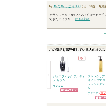
ちまちょごり080
by
38歳
敏感
さん
セラムシールドからワンバイコーセー沼
てきたアイクリ…
続きを読む
この商品を高評価している人のオススメ
ジェニフィック アルティ
スキンクリア
メ セラム
オイル アロマ
フレシングシ
ランコム
り
戻
アテニア
ショッピン
アテ
る
お知
グサイトへ
ショッ
ます