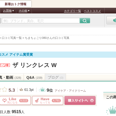
新着おトク情報
お買物
その他
カテゴリ一覧
ベストコスメ
>
口コミ写真一覧
>
ちまちょごり080さんの口コミ写真
コスメ アイテム賞受賞
ザ リンクレス W
BY
Eから
真・動画
Q&A
ブログ
(328)
(159)
(0)
知らせ
ります
9
5.3
61.3pt
位
アイケア・アイクリーム
この
Like
Have
9,515
4,791
気になる
もってる
ショッピングサイトへ
9515
目人数
人