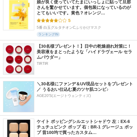
娘が良く使っていてたまにいっしょに貼って旦那
さんを驚かせています。個包装になっているのが
とてもいいです。黄色？オレンジ…
5
5番 白玉グルタチオンCふりかけマスク
ランキングIN
【30名様プレゼント！】日中の乾燥崩れ対策に！
美容液をまとったような「ハイドラヴェール セラ
ムパウダー」
TIRTIR
＼30名様にファンデ＆UV現品セットをプレゼント
／ うるおい仕込む夏のツヤ肌コンビ♪
AGE20'S(エージトウェンティズ)
ケイト ポッピングシルエットシャドウ 左：EX-6 
チュチュピンク ポップ 右：BR-1 グレージュ ポッ
プ 昔100均で買ったカスタム…