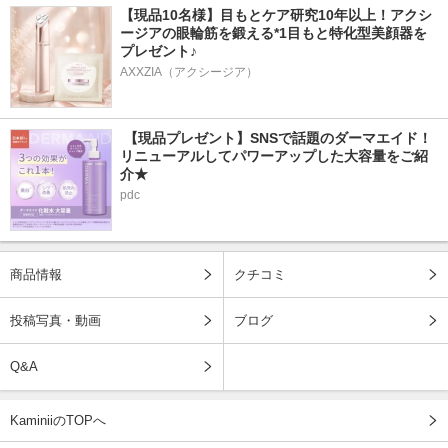
【現品10名様】目もとケア研究10年以上！アクシ
ージアの眼輪筋を鍛える*1目もと特化型美顔器を
プレゼント♪
AXXZIA（アクシージア）
 【現品プレゼント】SNSで話題のダーマエイド！
リニューアルしてパワーアップした大容量をご紹
介★
pdc
商品情報
クチコミ
投稿写真・動画
ブログ
Q&A
KaminiiのTOPへ