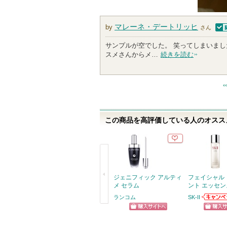
マレーネ・デートリッヒ
by
さん
認
サンプルが空でした。 笑ってしまいまし
スメさんからメ…
続きを読む
この商品を高評価している人のオススメ
ジェニフィック アルティ
フェイシャル
メ セラム
ント エッセン
ランコム
SK-II
SK-IIか
戻
らせがあ
ショッピン
ショッ
る