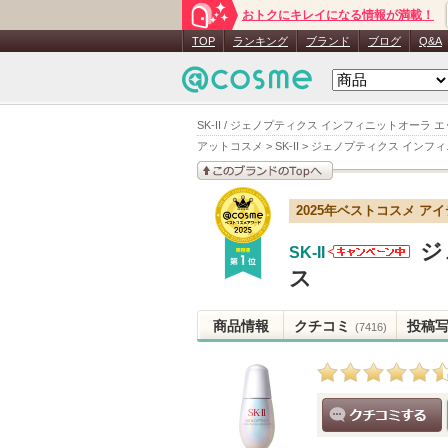
おトクにキレイになる情報が満載！
TOP
ランキング
ブランド
ブログ
Q&A
SK-II / ジェノプティクス インフィニットオーラ
アットコスメ
>
SK-II
>
ジェノプティクス インフィ
このブランドの情報を
2025年ベストコスメ ア
見る
ジ
SK-II
SK-IIからの
ス
お知らせが
あります
商品情報
クチコミ
投稿
(7416)
クチコミする