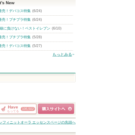
t's New
発売！デパコス特集
(6/24)
発売！プチプラ特集
(6/24)
線に負けない！ベストイレブン
(6/10)
発売！プチプラ特集
(5/28)
発売！デパコス特集
(5/27)
もっとみる
Have
105,502
もってる
ショッピングサイト
ンフィニットオーラ エッセンス
ページの先頭へ
へ