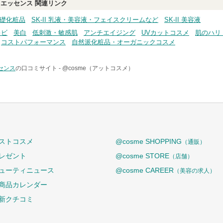
 エッセンス
関連リンク
基礎化粧品
SK-II 乳液・美容液・フェイスクリームなど
SK-II 美容液
キビ
美白
低刺激・敏感肌
アンチエイジング
UVカットコスメ
肌のハリ
コストパフォーマンス
自然派化粧品・オーガニックコスメ
センス
の口コミサイト -
@cosme（アットコスメ）
ストコスメ
@cosme SHOPPING
（通販）
レゼント
@cosme STORE
（店舗）
ューティニュース
@cosme CAREER
（美容の求人）
商品カレンダー
新クチコミ