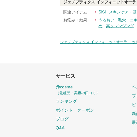
ジェノプティクス インフィニットオーラ
関連アイテム
SK-II スキンケア・
お悩み・効果
うるおい
毛穴
ニ
め
高クレンジング
ジェノプティクス インフィニットオーラ エッ
サービス
@cosme
ベ
（化粧品・美容の口コミ）
プ
ランキング
ビ
ポイント・クーポン
新
ブログ
最
Q&A