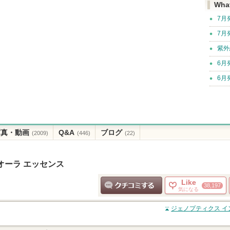
Wha
7月
7月
紫外
6月
6月
写真・動画
Q&A
ブログ
(2009)
(446)
(22)
オーラ エッセンス
Like
38,197
気になる
クチコミする
ジェノプティクス イ