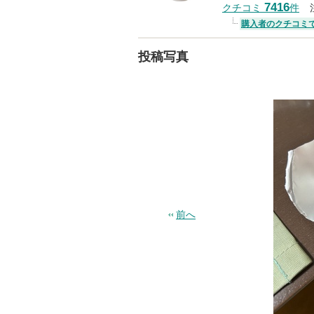
7416
クチコミ
件
購入者のクチコミ
投稿写真
前へ