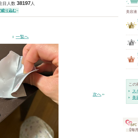
38197
注目人数
人
で絞り込む
美容液
一覧へ
この
ス
次へ
美
【毎月