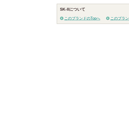
グサイトへ
グサイ
SK-IIについて
このブランドのTopへ
このブラン