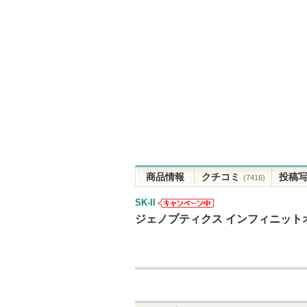
商品情報
クチコミ
投稿
(7416)
SK-II
SK-IIからのお
ジェノプティクス インフィニット
知らせがあり
ます