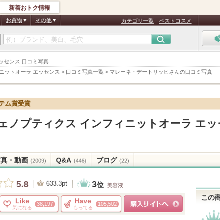
新着おトク情報
お買物
その他
カテゴリ一覧
ベストコスメ
 エッセンス 口コミ写真
ニットオーラ エッセンス
>
口コミ写真一覧
>
マレーネ・デートリッヒさんの口コミ写真
イテム賞受賞
ェノプティクス インフィニットオーラ エッ
写真・動画
Q&A
ブログ
(2009)
(446)
(22)
3
5.8
633.3pt
位
美容液
この
Like
Have
38,197
105,502
気になる
もってる
ショッピングサイトへ