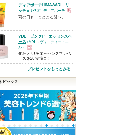
ディアボーテHIMAWARI リ
ッチ&リペア
/ ディアボーテ
雨の日も、まとまる髪へ。
現
品
VDL ピンクP エッセンスベ
ース
/ VDL（ヴィ・ディー・エ
ル）
化粧ノリUPエッセンスプレベ
現
ースを20名様に！
プレゼントをもっとみる
品
トピックス
トリートメ
ヴォワールコレクチュー
ジェノプティクス CC プ
アルティミューン
ルｎ
ライマー
イジング セラム
E
クレ・ド・ポー ボーテ
SK-II
SHISEIDO
のお知
SK-IIからのお知
ます
クレ・ド・ポー
らせがあります
SHISEIDOから
ピン
ショッピン
ボーテからのお
のお知らせがあ
ショッピン
ショッピ
知らせがありま
ります