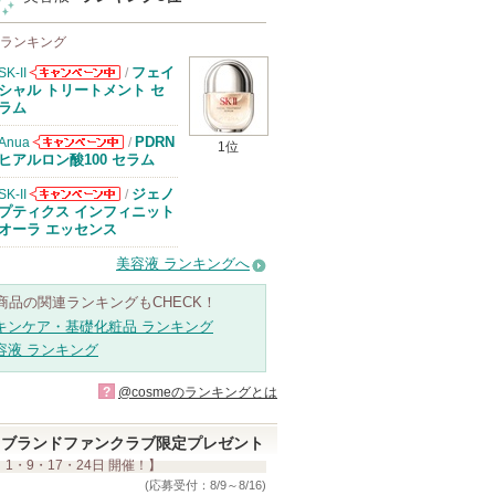
 ランキング
フェイ
SK-II
/
SK-IIからのお
シャル トリートメント セ
知らせがありま
ラム
す
PDRN
Anua
/
1位
Anuaからのお
ヒアルロン酸100 セラム
知らせがありま
す
ジェノ
SK-II
/
SK-IIからのお
プティクス インフィニット
知らせがありま
オーラ エッセンス
す
美容液 ランキングへ
商品の関連ランキングもCHECK！
キンケア・基礎化粧品 ランキング
容液 ランキング
?
@cosmeのランキングとは
ブランドファンクラブ限定プレゼント
 1・9・17・24日 開催！】
(応募受付：8/9～8/16)