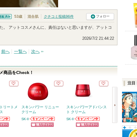
53歳
混合肌
クチコミ投稿
96
件
フォロー
証済
た。 アットコスメさんに、責任はないと思いますが、アットコ
2026/7/2 21:44:22
前へ
一覧へ
次へ
商品をCheck！
注目
 トリートメ
スキンパワー リニュー
スキンパワーアドバンス
フェイシャル 
ス
クリーム
ト クリーム
ント セラム
N
SK-II
SK-II
SK-II
W
らのお知
SK-IIからのお知
SK-IIからのお知
SK-IIから
次
ります
らせがあります
らせがあります
らせがあり
ピン
ショッピン
ショッピン
ショッ
へ