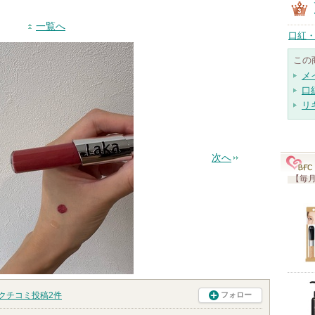
一覧へ
口紅・
この
メ
口
リ
次へ
【毎月
クチコミ投稿
2
件
フォロー