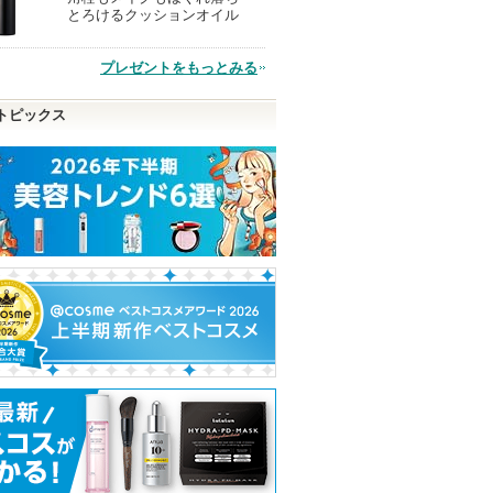
とろけるクッションオイル
品
プレゼントをもっとみる
トピックス
リューミン
スキンクリア クレンズ
PDRN100ヒアルロン酸
影色リップメイ
オイル アロマタイプ リ
セラムマスク
セザンヌ
フレシングシトラスの香
Anua
り
Anuaからのお知
ショッピ
らせがあります
アテニア
ピン
ショッピン
アテニアからの
グサイト
お知らせがあり
トへ
グサイトへ
ショッピン
ます
グサイトへ