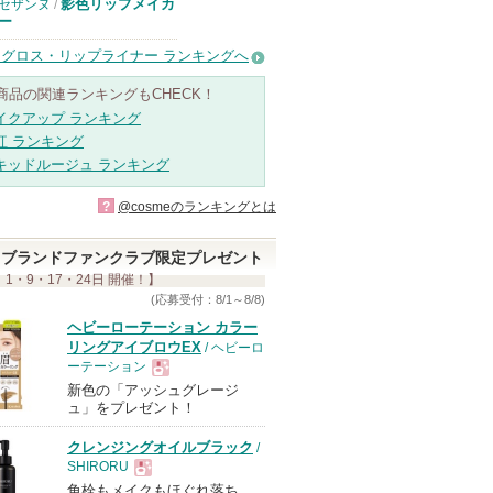
影色リップメイカ
セザンヌ
/
ー
グロス・リップライナー ランキングへ
商品の関連ランキングもCHECK！
イクアップ ランキング
紅 ランキング
キッドルージュ ランキング
?
@cosmeのランキングとは
ブランドファンクラブ限定プレゼント
 1・9・17・24日 開催！】
(応募受付：8/1～8/8)
ヘビーローテーション カラー
リングアイブロウEX
/ ヘビーロ
ーテーション
新色の「アッシュグレージ
現
ュ」をプレゼント！
クレンジングオイルブラック
/
品
SHIRORU
角栓もメイクもほぐれ落ち
現