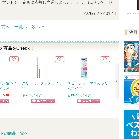
、プレゼント企画に応募し当選しました。 カラーはパッケージ
2026/7/2 22:01:43
前へ
一覧へ
次へ
注目
商品をCheck！
ロン酸ハイ
クリーミータッチライナ
スピーディーマスカラリ
フィー 3Dボ
グミスト
ー
ムーバー
ググロス
キャンメイク
ヒロインメイク
fwee(フィー)
らのお知
次
ります
ピン
ショッピン
ショッピン
ショッ
へ
トへ
グサイトへ
グサイトへ
グサイ
ドの商品一覧へ