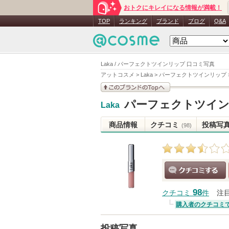
おトクにキレイになる情報が満載！
TOP
ランキング
ブランド
ブログ
Q&A
Laka / パーフェクトツインリップ 口コミ写真
アットコスメ
>
Laka
>
パーフェクトツインリップ
このブランドの情報を
パーフェクトツイ
Laka
見る
商品情報
クチコミ
投稿写
(98)
クチコミする
98
クチコミ
件
注
購入者のクチコミ
投稿写真