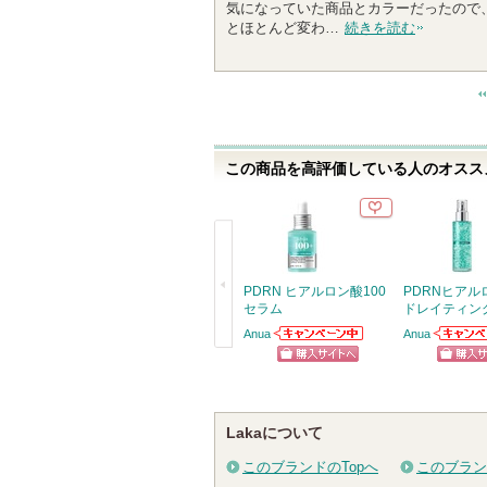
気になっていた商品とカラーだったので
とほとんど変わ…
続きを読む
この商品を高評価している人のオススメ
PDRN ヒアルロン酸100
PDRNヒアル
セラム
ドレイティン
Anua
Anua
Anuaからのお知
Anuaか
戻
らせがあります
らせがあ
ショッピン
ショッ
る
グサイトへ
グサイ
Lakaについて
このブランドのTopへ
このブラン