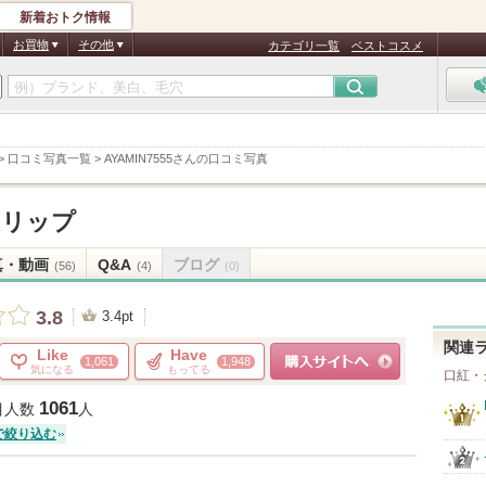
新着おトク情報
お買物
その他
カテゴリ一覧
ベストコスメ
>
口コミ写真一覧
>
AYAMIN7555さんの口コミ写真
ンリップ
真・動画
Q&A
ブログ
(56)
(4)
(0)
3.8
3.4pt
関連
Like
Have
1,061
1,948
気になる
もってる
口紅・
ショッピングサイトへ
1061
目人数
人
で絞り込む