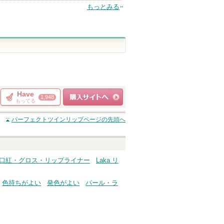
もっとみる
Have
1,948
もってる
ショッピングサイト
パーフェクトツインリップ
ページの先頭へ
へ
a 口紅・グロス・リップライナー
Laka リ
色持ちがよい
発色がよい
パール・ラ