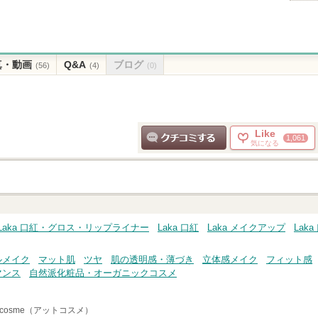
真・動画
Q&A
ブログ
(56)
(4)
(0)
Like
1,061
気になる
クチコミする
Laka 口紅・グロス・リップライナー
Laka 口紅
Laka メイクアップ
Lak
ルメイク
マット肌
ツヤ
肌の透明感・薄づき
立体感メイク
フィット感
マンス
自然派化粧品・オーガニックコスメ
cosme（アットコスメ）