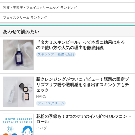
乳液・美容液・フェイスクリームなど ランキング
フェイスクリーム ランキング
193件
647件
344件
6.3
6.3
6.8
あわせて読みたい
ビタ３オーロラミス
ビタ３セラム
Jet Blue Serum
ト
ooznary
ooznary
『タカミスキンピール』って本当に効果はある
ooznary
の？使い方や人気の理由を徹底解説
スキンケア・基礎化粧品
新クレンジングがついにデビュー！話題の限定プ
2320件
93件
119件
5.2
5.9
5.6
リズマリフ粉や透明感を引き出すスキンケアもチ
RXザ・6ペプチドス
PDRNキューブミド
キュリペア インテ
ェック
キンブースターセラ
ルショット2000セ
ンシブセラムミスト
ム
ラム
NARS
コフェル(KOPHER)
COSRX(コスアールエ
DPPR
フェイスクリーム
ックス)
花粉の季節も！3つのケアのイハダでセルフコント
ロール
イハダ