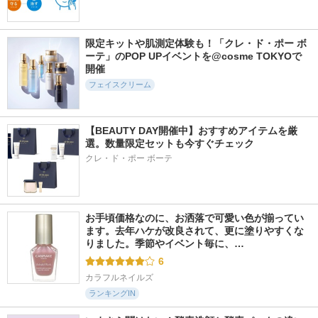
92件
90件
707件
5.9
6.0
5.6
アドバンスドPDRN
PDRNキューブミド
RXアドバンスド
限定キットや肌測定体験も！「クレ・ド・ポー ボ
リジュビネイティン
ルショットクリーム
ザ・ビタミンC23セ
ーテ」のPOP UPイベントを@cosme TOKYOで
グクリーム
ラム
DPPR
開催
Dr.Reju-All
COSRX(コスアールエ
ックス)
フェイスクリーム
【BEAUTY DAY開催中】おすすめアイテムを厳
選。数量限定セットも今すぐチェック
クレ・ド・ポー ボーテ
224件
2520件
1000件
6.2
5.7
5.9
ビタ３プリンクリー
レッドブレミッシュ
ガラクトポアセラム
ム
クリアスージングク
SAM'U
リーム
ooznary
お手頃価格なのに、お洒落で可愛い色が揃ってい
Dr.G(ドクタージー)
ます。去年ハケが改良されて、更に塗りやすくな
りました。季節やイベント毎に、…
6
カラフルネイルズ
ランキングIN