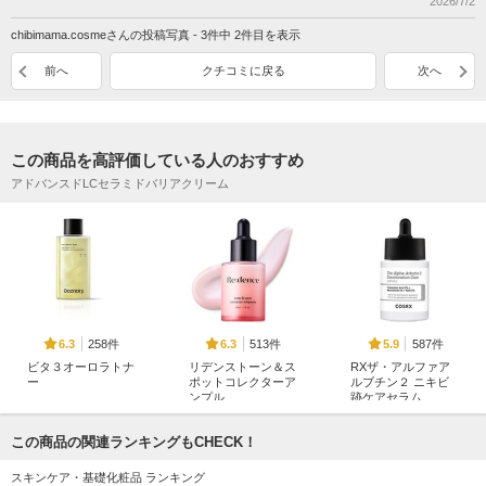
2026/7/2
chibimama.cosmeさんの投稿写真 - 3件中 2件目を表示
前へ
クチコミに戻る
次へ
この商品を高評価している人のおすすめ
アドバンスドLCセラミドバリアクリーム
258件
513件
587件
6.3
6.3
5.9
ビタ３オーロラトナ
リデンストーン＆ス
RXザ・アルファア
ー
ポットコレクターア
ルブチン２ ニキビ
ンプル
跡ケアセラム
ooznary
Redence
COSRX(コスアールエ
ックス)
この商品の関連ランキングもCHECK！
スキンケア・基礎化粧品 ランキング