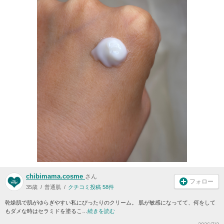
chibimama.cosme
さん
フォロー
35歳
普通肌
クチコミ投稿 58件
乾燥肌で肌がゆらぎやすい私にぴったりのクリーム。 肌が敏感になってて、何をして
もダメな時はセラミドを塗るこ…
続きを読む