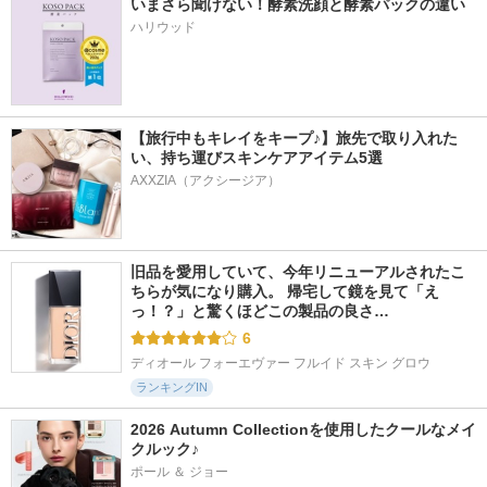
いまさら聞けない！酵素洗顔と酵素パックの違い
ハリウッド
【旅行中もキレイをキープ♪】旅先で取り入れた
い、持ち運びスキンケアアイテム5選
AXXZIA（アクシージア）
旧品を愛用していて、今年リニューアルされたこ
ちらが気になり購入。 帰宅して鏡を見て「え
っ！？」と驚くほどこの製品の良さ…
6
ディオール フォーエヴァー フルイド スキン グロウ
ランキングIN
2026 Autumn Collectionを使用したクールなメイ
クルック♪
ポール ＆ ジョー