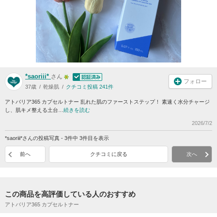
*saoriii*
さん
フォロー
37歳
乾燥肌
クチコミ投稿 241件
アトバリア365 カプセルトナー 乱れた肌のファーストステップ！ 素速く水分チャージ
し、肌キメ整える土台…
続きを読む
2026/7/2
*saoriii*さんの投稿写真 - 3件中 3件目を表示
前へ
クチコミに戻る
次へ
この商品を高評価している人のおすすめ
アトバリア365 カプセルトナー