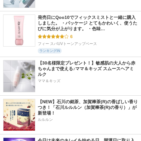
発売日にQoo10でフィックスミストと一緒に購入
しました。 ・パッケージ とてもかわいく、使うた
びに気分が上がります。 ・色味…
6
フィー スパUVトーンアップベース
ランキングIN
【30名様限定プレゼント！】敏感肌の大人から赤
ちゃんまで使える♪ママ＆キッズ スムースヘアミ
ルク
ママ＆キッズ
【NEW】石川の銘茶、加賀棒茶(R)の香ばしい香り
つき！「石川ルルルン（加賀棒茶(R)の香り）」が
新登場！
ルルルン
今日は未来のキレイを始める日。開運日に取り入