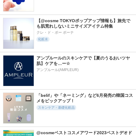
【@cosme TOKYOポップアップ情報も】旅先で
2110件
6338件
495件
5.6
5.2
5.5
も肌荒れしないミニサイズアイテム特集
プライマーショット
オルビス ザ クレン
ニベア２ＷＡＹ美容
ジング オイル
洗顔ＡＣ
クレ・ド・ポー ボーテ
アテニア
化粧水
オルビス
ニベア
アンプルールのスキンケアで【夏のうるおいツヤ
肌】ケアを…ー☆
アンプルール(AMPLEUR)
1308件
1244件
819件
5.2
5.4
5.7
肌磨きジェルクレン
ハリフィラー バク
ビトアス マイパー
ズ
チライズセラム
フェクション Ⅰ しっ
とり
「belif」や「ネーミング」など6月発売の韓国コス
ニベア
Eucerin
ビトアス
メをピックアップ！
スキンケア・基礎化粧品
@cosmeベストコスメアワード2023ベストデオド