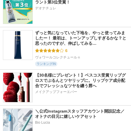
2436件
1012件
1690件
5.1
5.6
5.5
ラント第3位受賞！
ニベア２ＷＡＹ美容
タイムリフレッシャ
メガショット 朝用
デオナチュレ
洗顔
ー
ツヤピールマスク C
C
ニベア
トワニー
サボリーノ
ずっと気になっていた下地を、やっと使ってみま
したー！ 最初は、トーンアップしすぎるかな？と
思ったのですが、伸ばしてみる…
6
ヴォワールコレクチュールｎ
ランキングIN
【30名様にプレゼント！】ベスコス受賞リップグ
ロスでぷるんとツヤリップに。リップケア成分配
合でフレッシュなツヤを纏う唇へ
メイクアップフォーエバー
＼公式Instagramスタッフアカウント開設記念／
オトナの目元に嬉しいケアセット
Bio Lucia