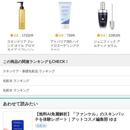
17332件
739件
12953件
5.6
5.8
5.8
スキンクリア クレ
アトバリア365 ハイ
ジェニフィック ア
ンズ オイル アロマ
ドロスーディングク
ルティメ セラム
タイプ リフレシン
リーム
ランコム
グシトラスの香り
AESTURA
アテニア
この商品の関連ランキングもCHECK！
スキンケア・基礎化粧品 ランキング
化粧水 ランキング
化粧水 ランキング
4295件
18401件
1095件
5.6
5.3
5.5
あわせて読みたい
アトバリア365 クリ
タカミスキンピール
アトバリア365 ハイ
ーム
ドロクリーム
タカミ
【無料AI角層解析】「ファンケル」のスキンパッ
AESTURA
AESTURA
チを体験レポート｜アットコスメ編集部 ゆま
化粧水