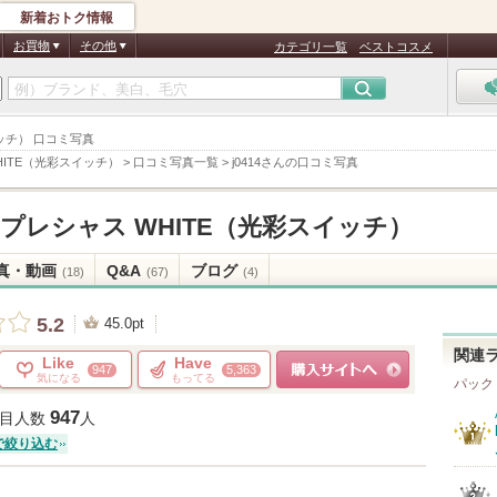
新着おトク情報
お買物
その他
カテゴリ一覧
ベストコスメ
イッチ） 口コミ写真
HITE（光彩スイッチ）
>
口コミ写真一覧
>
j0414さんの口コミ写真
プレシャス WHITE（光彩スイッチ）
真・動画
Q&A
ブログ
(18)
(67)
(4)
5.2
45.0pt
関連
Like
Have
947
5,363
気になる
もってる
パック
ショッピングサイトへ
947
目人数
人
で絞り込む