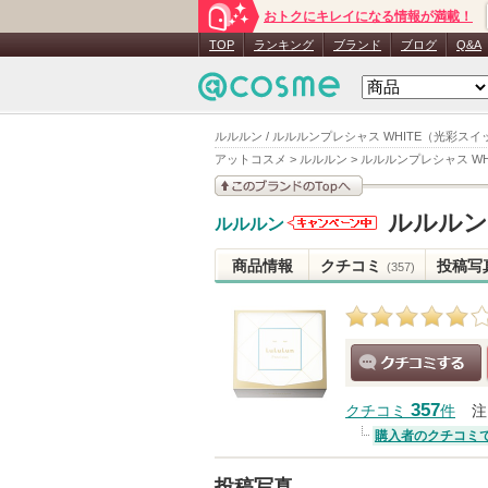
おトクにキレイになる情報が満載！
TOP
ランキング
ブランド
ブログ
Q&A
ルルルン / ルルルンプレシャス WHITE（光彩ス
アットコスメ
>
ルルルン
>
ルルルンプレシャス W
このブランドの情報を
ルルルン
ルルルン
見る
ルルルンか
らのお知ら
商品情報
クチコミ
投稿写
(357)
せがありま
す
クチコミする
357
クチコミ
件
注
購入者のクチコミ
投稿写真