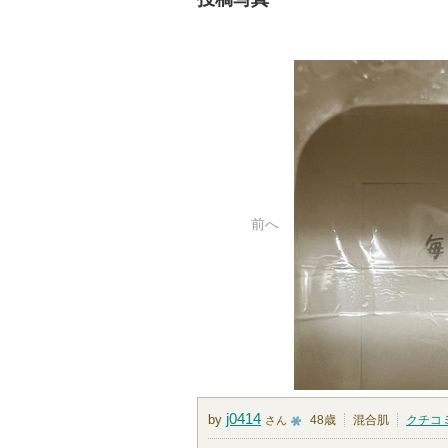
前へ
j0414
by
48歳
混合肌
クチコ
さん
1