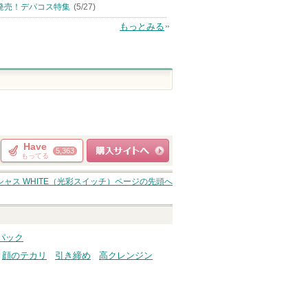
発売！デパコス特集
(5/27)
もっとみる
Have
5,363
もってる
ショッピングサイト
ャス WHITE（光彩スイッチ）
ページの先頭へ
へ
パック
顔のテカリ
引き締め
高クレンジン