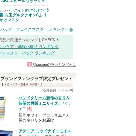
ドクターケイか
ABC-Gピールウォッシュ
/
らのお知らせが
あります
5
ナンバーズイン(numbuzin)
/
番 白玉グルタチオンCふり
かけマスク
パック・フェイスマスク ランキングへ
商品の関連ランキングもCHECK！
キンケア・基礎化粧品 ランキング
ートマスク・パック ランキング
?
@cosmeのランキングとは
ブランドファンクラブ限定プレゼント
 1・9・17・24日 開催！】
(応募受付：8/1～8/8)
ハンドクリーム新作の香り＆
待望の再販ミニサイズ！
/ クナ
イプ
新作ホワイトブロッサムと人
現
気のネロリをお届け！
アテニア ミッドナイトモイス
品