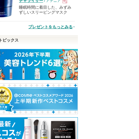
チャライザー
/ アテニア
睡眠時間に着目した、みずみ
現
ずしいスリーピングマスク
品
プレゼントをもっとみる
トピックス
チライナ
ルルルン ハイドラ AZ マ
スキンクリア クレンズ
ルルルン ハイドラ
スク
オイル アロマタイプ リ
ク
フレシングシトラスの香
ルルルン
ルルルン
り
ルルルンからの
ルルルン
お知らせがあり
お知らせ
アテニア
ピン
ショッピン
ショッピ
ます
ます
アテニアからの
お知らせがあり
トへ
グサイトへ
グサイト
ショッピン
ます
グサイトへ