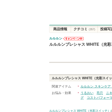
商品情報
クチコミ
投稿写
(357)
ルルルン
ルルルンから
ルルルンプレシャス WHITE（光
のお知らせが
あります
ルルルンプレシャス WHITE（光彩スイ
関連アイテム
ルルルン スキンケア
お悩み・効果
うるおい
毛穴
ニ
グ
コストパフォー
ルルルンプレシャス WHITE（光彩スイッチ）