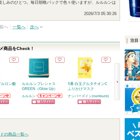
楽しみのひとつ。毎日朝晩パックで色々使いますが、ルルルンは
2026/7/3 05:30:26
前へ
一覧へ
次へ
注目
商品をCheck！
ヒアルロン酸
ルルルンプレシャス
5番 白玉グルタチオンC
クリーミータッ
GREEN（Glow Up）
ふりかけマスク
ー
ルルルン
ナンバーズイン(numbuzin)
キャンメイク
らのお知
ルルルンからの
次
ります
お知らせがあり
ピン
ショッピン
ショッピン
ショッ
ます
へ
トへ
グサイトへ
グサイトへ
グサイ
ドの商品一覧へ