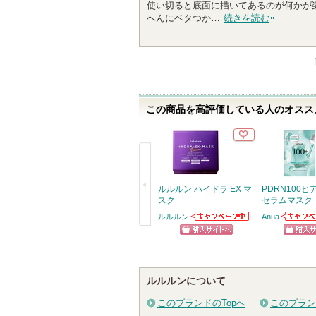
使い切ると底面に描いてあるのが何かが
0
へんにベタつか…
続きを読む
人
以
上
の
メ
ン
この商品を高評価している人のオススメ
バ
ー
に
お
気
に
ルルルン ハイドラ EX マ
PDRN100
入
スク
セラムマスク
り
ルルルン
Anua
ルルルンからの
Anuaか
登
戻
お知らせがあり
らせがあ
ショッピン
ショッ
録
ます
る
さ
グサイトへ
グサイ
れ
ルルルンについて
て
このブランドのTopへ
このブラン
い