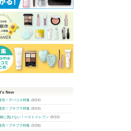
t's New
発売！デパコス特集
(6/24)
発売！プチプラ特集
(6/24)
線に負けない！ベストイレブン
(6/10)
発売！プチプラ特集
(5/28)