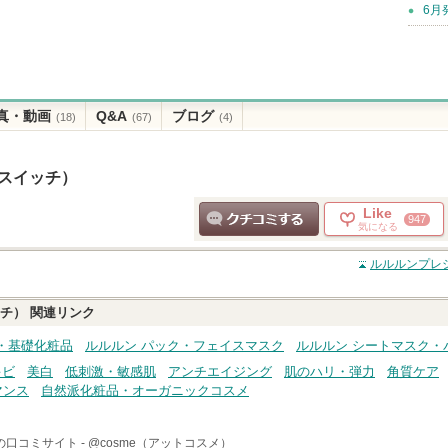
6月
真・動画
Q&A
ブログ
(18)
(67)
(4)
彩スイッチ）
Like
947
気になる
クチコミする
ルルルンプレシ
ッチ）
関連リンク
・基礎化粧品
ルルルン パック・フェイスマスク
ルルルン シートマスク・
キビ
美白
低刺激・敏感肌
アンチエイジング
肌のハリ・弾力
角質ケア
マンス
自然派化粧品・オーガニックコスメ
の口コミサイト -
@cosme（アットコスメ）