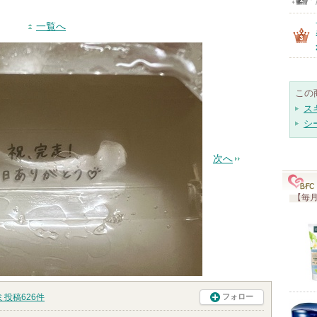
一覧へ
この
ス
シ
次へ
【毎月
ミ投稿
626
件
フォロー