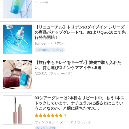
アユーラ
【リニューアル】トリデンのダイブイン シリーズ
の商品がアップグレード*1。8/1よりQoo10にて先
行発売開始！
Torriden (トリデン)
Torriden (トリデン)
【旅行中もキレイをキープ♪】旅先で取り入れた
い、持ち運びスキンケアアイテム5選
AXXZIA（アクシージア）
03シアーグレーは2本目をリピート中。もう1本ス
トックしています。ナチュラルに盛るとはこうい
うことなのか、と腑に落ちたマス…
7
ウォンジョンヨ ヌードアイラッシュ
ランキングIN