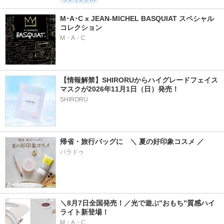
M･A･C x JEAN-MICHEL BASQUIAT スペシャル
コレクション
M・A・C
【情報解禁】SHIRORUからハイグレードフェイス
マスクが2026年11月1日（日）発売！
SHIRORU
帰省・旅行バッグに　＼ 夏の好印象コスメ ／
パラドゥ
＼8月7日全国発売！／光で遊ぶ”おもち”質感ハイ
ライト新登場！
M・A・C