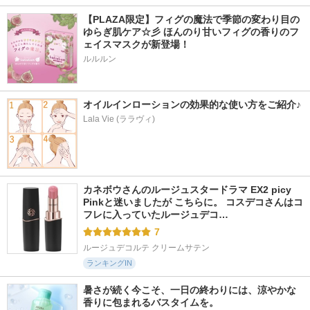
2654件
119件
273件
5.6
6.0
4.8
ニベアUV ディープ
アドバンスドリペ
オールインワン ビ
【PLAZA限定】フィグの魔法で季節の変わり目の
プロテクト＆ケア
ア ＡＩグローアッ
ューティーパクト
ゆらぎ肌ケア☆彡 ほんのり甘いフィグの香りのフ
ジェル
プ サンスクリーン
アネッサ
ェイスマスクが新登場！
ニベア
PHYSIOGEL(フィジ
ルルルン
オジェル)
オイルインローションの効果的な使い方をご紹介♪
Lala Vie (ララヴィ)
527件
253件
247件
5.6
5.9
6.1
スキンプライマー U
ブラーフィニッシュ
GLOW SKIN VEIL U
V プロテクター（フ
サンクッション
V
ェイス＆ボディ）
カネボウさんのルージュスタードラマ EX2 picy 
TOCOBO
favs
ブリリアージュ
Pinkと迷いましたが こちらに。 コスデコさんはコ
フレに入っていたルージュデコ…
7
ルージュデコルテ クリームサテン
ランキングIN
暑さが続く今こそ、一日の終わりには、涼やかな
香りに包まれるバスタイムを。