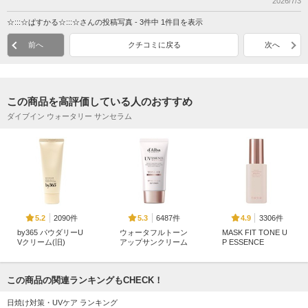
2026/7/3
☆:::☆ぱすかる☆:::☆さんの投稿写真 - 3件中 1件目を表示
前へ
クチコミに戻る
次へ
この商品を高評価している人のおすすめ
ダイブイン ウォータリー サンセラム
2090件
6487件
3306件
5.2
5.3
4.9
by365 パウダリーU
ウォータフルトーン
MASK FIT TONE U
Vクリーム(旧)
アップサンクリーム
P ESSENCE
ナリスアップ
d'Alba(ダルバ)
TIRTIR
この商品の関連ランキングもCHECK！
日焼け対策・UVケア ランキング