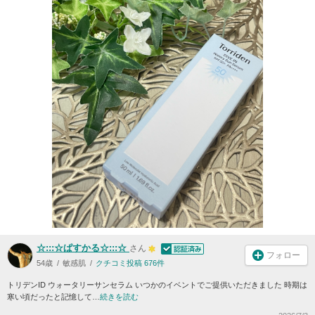
☆:::☆ぱすかる☆:::☆
さん
フォロー
54歳
敏感肌
クチコミ投稿 676件
トリデンID ウォータリーサンセラム いつかのイベントでご提供いただきました 時期は
寒い頃だったと記憶して…
続きを読む