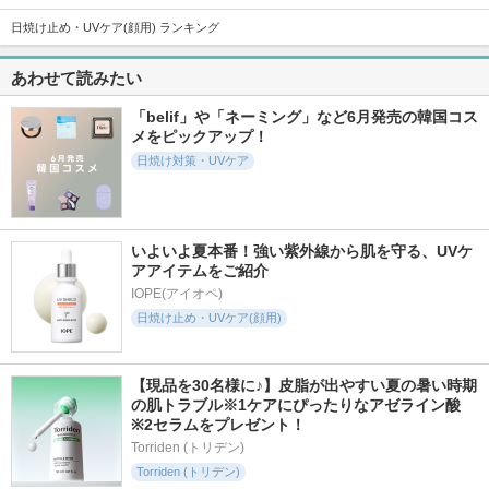
日焼け止め・UVケア(顔用) ランキング
43件
9408件
11272件
5.2
5.7
5.3
あわせて読みたい
ダイブイン スージ
カネボウ クリーム
サンシェルター マ
ング サンスティッ
イン デイ
ルチ プロテクショ
ク
ン トーンアップCC
「belif」や「ネーミング」など6月発売の韓国コス
KANEBO
メをピックアップ！
Torriden (トリデン)
コスメデコルテ
日焼け対策・UVケア
いよいよ夏本番！強い紫外線から肌を守る、UVケ
アアイテムをご紹介
1038件
1700件
2627件
5.0
5.6
5.5
IOPE(アイオペ)
トランシーノ薬用U
ニベアUV ディープ
FAS ザ ブラック デ
VパウダーEX
プロテクト＆ケア
イ クリーム
日焼け止め・UVケア(顔用)
ミルクミスト
トランシーノ
FAS
ニベア
【現品を30名様に♪】皮脂が出やすい夏の暑い時期
の肌トラブル※1ケアにぴったりなアゼライン酸
※2セラムをプレゼント！
Torriden (トリデン)
Torriden (トリデン)