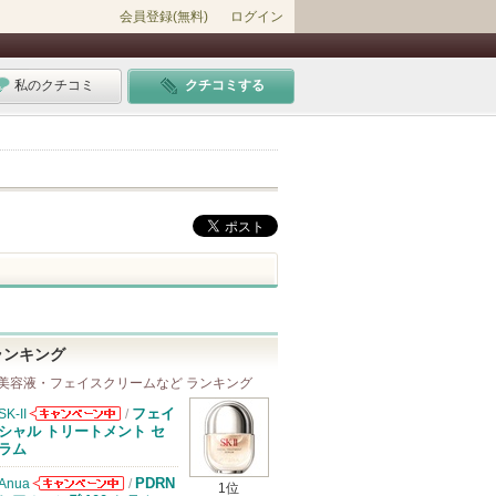
会員登録(無料)
ログイン
私のクチコミ
クチコミする
ランキング
美容液・フェイスクリームなど ランキング
フェイ
SK-II
/
SK-IIからのお
シャル トリートメント セ
知らせがありま
ラム
す
PDRN
Anua
/
1位