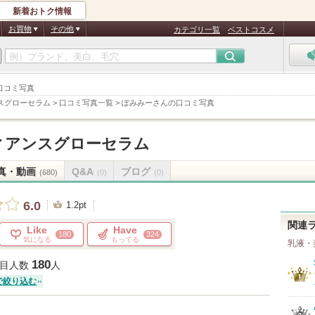
新着おトク情報
お買物
その他
カテゴリ一覧
ベストコスメ
 口コミ写真
スグローセラム
>
口コミ写真一覧
>
ぽみみーさんの口コミ写真
ィアンスグローセラム
真・動画
Q&A
ブログ
(680)
(0)
(0)
6.0
1.2pt
関連
Like
Have
180
324
気になる
もってる
乳液・
180
目人数
人
で絞り込む