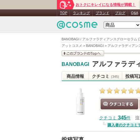
おトクにキレイになる情報が満載！
TOP
ランキング
ブランド
ブログ
Q&A
BANOBAGI / アルファラディアンスグローセラム
アットコスメ
>
BANOBAGI
>
アルファラディアン
このブランドの情報を
アルファラデ
BANOBAGI
見る
商品情報
クチコミ
投稿写
(345)
クチコミする
345
クチコミ
件
注
購入者のクチコミ
投稿写真