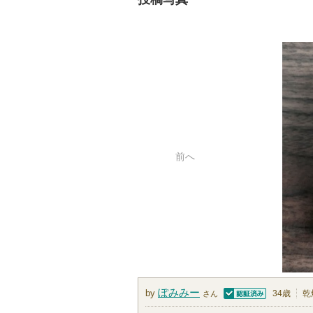
前へ
ぽみみー
by
34歳
乾
さん
認証済