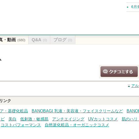
6月
真・動画
Q&A
ブログ
(680)
(0)
(0)
ム
クチコミする
アル
リンク
ンケア・基礎化粧品
BANOBAGI 乳液・美容液・フェイスクリームなど
BANO
キビ
美白
低刺激・敏感肌
アンチエイジング
UVカットコスメ
肌のハリ
コストパフォーマンス
自然派化粧品・オーガニックコスメ