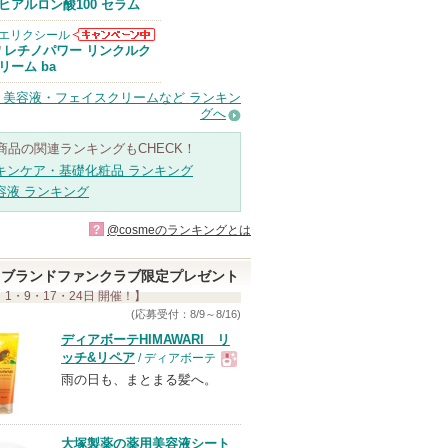
Anuaからのお
ヒアルロン酸100 セラム
知らせがありま
す
エリクシール
エリクシールか
レチノパワー リンクルク
/
らのお知らせが
リーム ba
あります
・美容液・フェイスクリームなど ランキン
グへ
商品の関連ランキングもCHECK！
キンケア・基礎化粧品 ランキング
容液 ランキング
?
@cosmeのランキングとは
ブランドファンクラブ限定プレゼント
 1・9・17・24日 開催！】
(応募受付：8/9～8/16)
ディアボーテHIMAWARI リ
ッチ&リペア
/ ディアボーテ
雨の日も、まとまる髪へ。
現
品
大塚製薬の薬用美容液シート