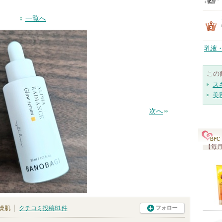
一覧へ
乳液
この
ス
美
次へ
【毎月
燥肌
クチコミ投稿
81
件
フォロー