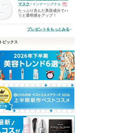
マスク
/ インナーシグナル
たっぷり含んだ美容成分でハ
現
リと透明感をアップ！
品
プレゼントをもっとみる
トピックス
スカラ
PDRNアンチエイジング
Black Perfection Cover
ビタグレーズド
クリーム
Fit Cushion
スク
BANOBAGI
VIDIVICI
TOCOBO
ショッピン
ショッピ
グサイトへ
グサイト