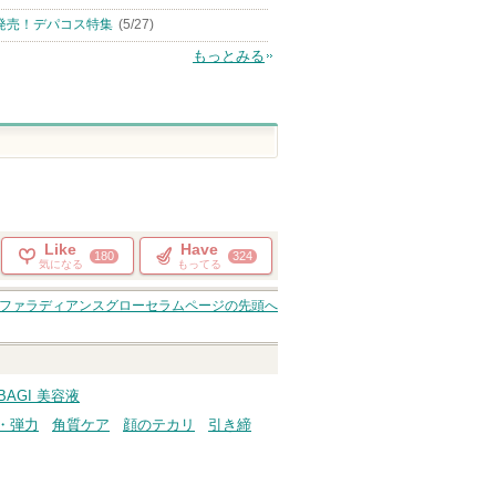
発売！デパコス特集
(5/27)
もっとみる
Like
Have
180
324
気になる
もってる
ファラディアンスグローセラム
ページの先頭へ
BAGI 美容液
・弾力
角質ケア
顔のテカリ
引き締