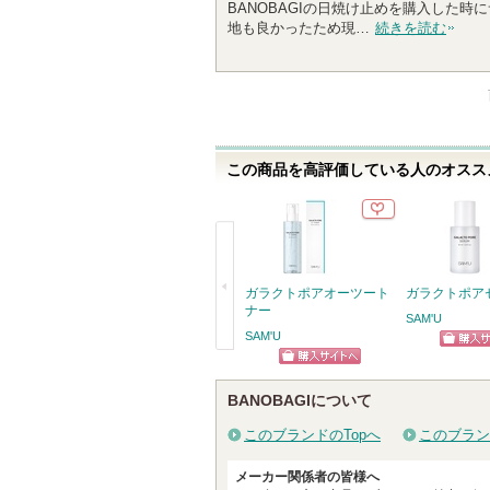
BANOBAGIの日焼け止めを購入した
地も良かったため現…
続きを読む
この商品を高評価している人のオススメ
ガラクトポアオーツート
ガラクトポア
ナー
SAM'U
SAM'U
ショッ
戻
ショッピン
グサイ
る
BANOBAGIについて
グサイトへ
このブランドのTopへ
このブラン
メーカー関係者の皆様へ