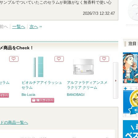
時にサンプルでついていたこのセラムが刺激がなく無香料で使い心
2026/7/3 12:32:47
前へ
一覧へ
次へ
注目
商品をCheck！
セラム
ビオルチアアイラッシュ
アルファラディアンスメ
カールアップマ
セラム
ラクリア クリーム
ミゼルエディ
Bio Lucia
BANOBAGI
ピン
次
ショッピン
トへ
へ
グサイトへ
ドの商品一覧へ