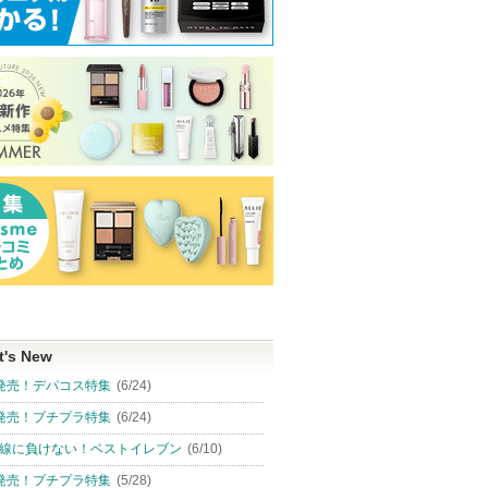
t's New
発売！デパコス特集
(6/24)
発売！プチプラ特集
(6/24)
線に負けない！ベストイレブン
(6/10)
発売！プチプラ特集
(5/28)