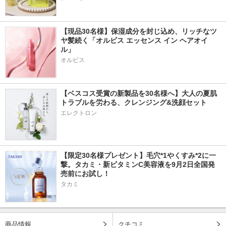
【現品30名様】保湿成分を封じ込め、リッチなツ
ヤ髪続く「オルビス エッセンス イン ヘアオイ
ル」
オルビス
【ベスコス受賞の新製品を30名様へ】大人の夏肌
トラブルを労わる、クレンジング&洗顔セット
エレクトロン
【限定30名様プレゼント】毛穴*1やくすみ*2に一
撃。タカミ・新ビタミンC美容液を9月2日全国発
売前にお試し！
タカミ
商品情報
クチコミ