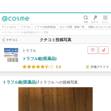
@cosme
アットコスメ
トラフル
トラフル錠(医薬品)
口コミ写真・動画一覧
桃肌になりたーいさ
トラフル / トラフル錠(医薬品) 口コミ写真
クチコミ投稿写真
クチコミ
トラフル
トラフル錠(医薬品)
5.8
評価グラフ
トラフル錠(医薬品)
/
トラフル への投稿写真