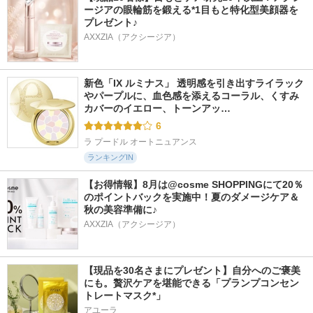
ージアの眼輪筋を鍛える*1目もと特化型美顔器を
プレゼント♪
AXXZIA（アクシージア）
新色「IX ルミナス」 透明感を引き出すライラック
やパープルに、血色感を添えるコーラル、くすみ
カバーのイエロー、トーンアッ…
6
ラ プードル オートニュアンス
ランキングIN
【お得情報】8月は@cosme SHOPPINGにて20％
のポイントバックを実施中！夏のダメージケア＆
秋の美容準備に♪
AXXZIA（アクシージア）
【現品を30名さまにプレゼント】自分へのご褒美
にも。贅沢ケアを堪能できる「プランプコンセン
トレートマスク*」
アユーラ