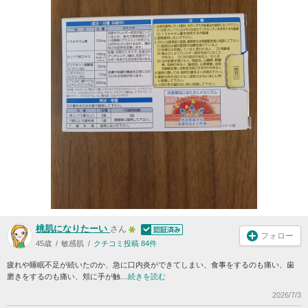
桃肌になりたーい
さん
フォロー
45歳
敏感肌
クチコミ投稿 84件
疲れや睡眠不足が続いたのか、急に口内炎ができてしまい、食事をするのも痛い、歯
磨きをするのも痛い、頬に手が触…
続きを読む
2026/7/3