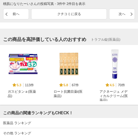
桃肌になりたーいさんの投稿写真 - 3件中 2件目を表示
前へ
クチコミに戻る
次へ
この商品を高評価している人のおすすめ
トラフル錠(医薬品)
113件
67件
70件
5.3
5.8
4.5
ガスピタンａ(医薬
ロート抗菌目薬i(医
アクネージュ メデ
品)
薬品)
ィカルクリーム(医
薬品)
小林製薬
ロート製薬
マキロン
この商品の関連ランキングもCHECK！
医薬品 ランキング
その他 ランキング