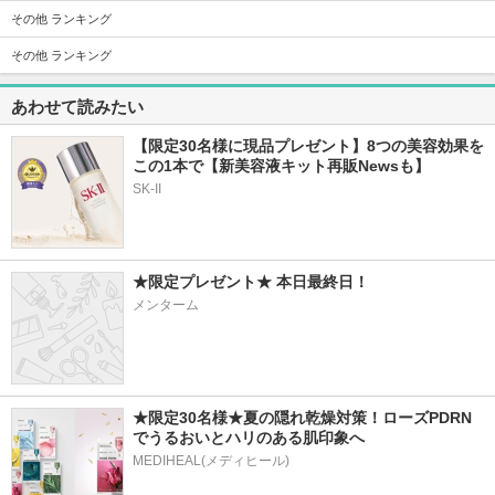
その他 ランキング
34件
29件
207件
4.9
5.6
5.1
スマイル うるおい
プラミナLip(医薬品)
ロート リセ コンタ
その他 ランキング
タイム(医薬品)
クトw(医薬品)
matsukiyo
スマイル
ロート製薬
あわせて読みたい
【限定30名様に現品プレゼント】8つの美容効果を
この1本で【新美容液キット再販Newsも】
SK-II
★限定プレゼント★ 本日最終日！
メンターム
★限定30名様★夏の隠れ乾燥対策！ローズPDRN
でうるおいとハリのある肌印象へ
MEDIHEAL(メディヒール)