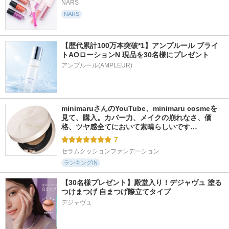
NARS
NARS
【歴代累計100万本突破*1】アンプルール ブライ
トAOローションN 現品を30名様にプレゼント
アンプルール(AMPLEUR)
minimaruさんのYouTube、minimaru cosmeを
見て、購入。カバー力、メイクの崩れなさ、価
格、ツヤ感全てにおいて素晴らしいです…
7
セラムクッションファンデーション
ランキングIN
【30名様プレゼント】殿堂入り！デジャヴュ 塗る
つけまつげ 自まつげ際立てタイプ
デジャヴュ