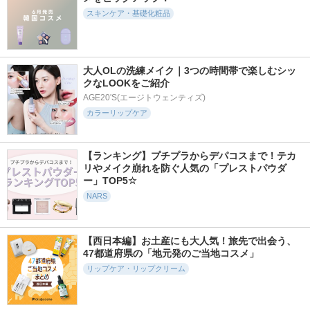
スキンケア・基礎化粧品
39403件
17332件
17590件
5.6
5.6
5.6
大人OLの洗練メイク｜3つの時間帯で楽しむシッ
フェイシャル トリ
スキンクリア クレ
カネボウ スクラビ
クなLOOKをご紹介
ートメント エッセ
ンズ オイル アロマ
ング マッド ウォッ
ンス
タイプ リフレシン
シュ
AGE20'S(エージトウェンティズ)
グシトラスの香り
SK-II
カラーリップケア
KANEBO
アテニア
【ランキング】プチプラからデパコスまで！テカ
リやメイク崩れを防ぐ人気の「プレストパウダ
ー」TOP5☆
NARS
5123件
3492件
16852件
5.5
5.8
6.0
レチノパワー リン
カネボウ クリーム
スピーディーマスカ
クルクリーム ba
イン デイII
ラリムーバー
【西日本編】お土産にも大人気！旅先で出会う、
エリクシール
KANEBO
ヒロインメイク
47都道府県の「地元発のご当地コスメ」
リップケア・リップクリーム