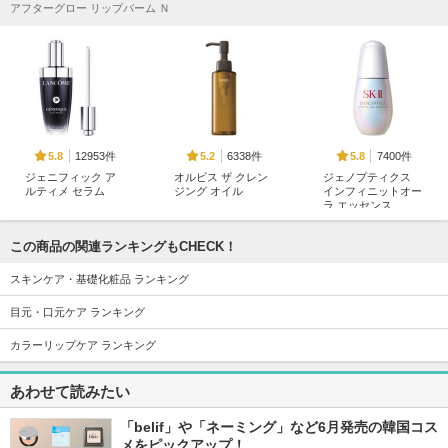
アフターグロー リップバーム Ｎ
12953件
6338件
7400件
5.8
5.2
5.8
ジェニフィック ア
オルビス ザ クレン
ジェノプティクス
ルティメ セラム
ジング オイル
インフィニットオー
ラ エッセンス
ランコム
オルビス
SK-II
この商品の関連ランキングもCHECK！
スキンケア・基礎化粧品 ランキング
目元・口元ケア ランキング
カラーリップケア ランキング
5156件
11666件
5993件
5.9
5.2
5.3
スキンパワー リニ
PDRN ヒアルロン酸
ABC-Gピールウォ
あわせて読みたい
ュー クリーム
100 セラム
ッシュ
SK-II
Anua
ドクターケイ
「belif」や「ネーミング」など6月発売の韓国コス
メをピックアップ！