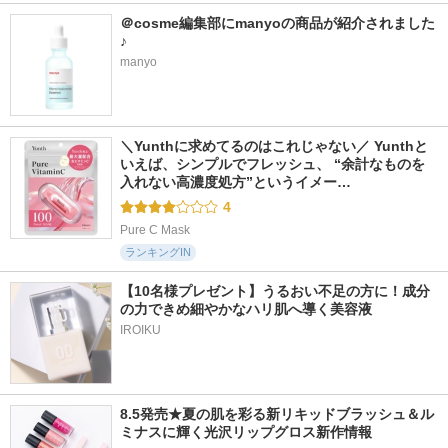
＠cosme編集部にmanyoの商品が紹介されました
4990件
13624件
17819件
5.7
5.3
5.8
♪
アルティミューン
エッセンスイン ク
リポソーム アドバ
manyo
パワライジング セ
レンジングフォーム
ンスト リペアセラ
ラム
ム
d プログラム
SHISEIDO
コスメデコルテ
＼Yunthに求めてるのはこれじゃない／ Yunthと
いえば、シンプルでフレッシュ、 “余計なものを
入れない高濃度処方”というイメー…
4
Pure C Mask
ランキングIN
【10名様プレゼント】うるおい不足の方に！成分
の力できめ細やかなハリ肌へ導く美容液
IROIKU
8.5発売★夏の肌を彩る新リキッドブラッシュ＆ル
ミナスに輝く光沢リップグロス新作情報