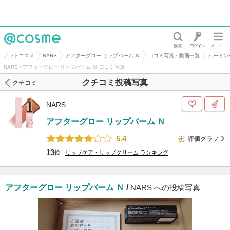
@cosme
アットコスメ
NARS
アフターグロー リップバーム Ｎ
口コミ写真・動画一覧
ムーミン
NARS / アフターグロー リップバーム Ｎ 口コミ写真
クチコミ投稿写真
クチコミ
NARS
アフターグロー リップバーム Ｎ
5.4
評価グラフ
13
位
リップケア・リップクリーム
ランキング
アフターグロー リップバーム Ｎ
/
NARS への投稿写真