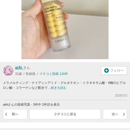
aiAi
さん
フォロー
31歳
乾燥肌
クチコミ投稿 116件
メラメルティング・ナイアシンアミド・グルタチオン・トラネキサム酸・8種のヒアル
ロン酸・コラーゲンなど配合で…
続きを読む
2026/7/3
aiAiさんの投稿写真 - 3件中 2件目を表示
前へ
クチコミに戻る
次へ