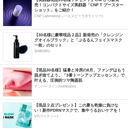
売！コンパクトサイズ美顔器「CNP T ブースター 
ショット」をご紹介！
CNP Laboratory(シーエヌピーラボラトリー)
【30名様に豪華現品２品】新発売の「クレンジン
グオイルブラック」と「ぷるるんフェイスマスク
一枚」のセット
SHIRORU
【現品30名様】猛暑と冷房の8月、ファンデはもう
脱ぎ捨てよう。「3番トーンアップエッセンス」で
叶える、圧倒的ツヤ陶器肌
ナンバーズイン(numbuzin)
【現品２点プレゼント】この夏も乾燥に負けな
い！新作PDRNマスクで、集中うるおいケアを！
VT(ブイティー)