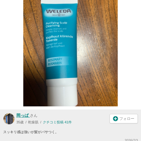
岡っぱ
さん
フォロー
35歳
乾燥肌
クチコミ投稿 41件
スッキリ感は強いが髪がパサつく。
2026/7/3