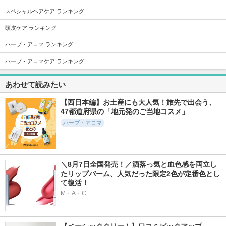
スペシャルヘアケア ランキング
頭皮ケア ランキング
555件
1257件
2686件
5.5
5.1
4.9
イモーテル オーバ
休足時間 足すっき
お浄め塩スプレー
ハーブ・アロマ ランキング
ーナイトリセットセ
りシート
おいせさん
ラム
ハーブ・アロマケア ランキング
休足時間
ロクシタン
あわせて読みたい
【西日本編】お土産にも大人気！旅先で出会う、
47都道府県の「地元発のご当地コスメ」
ハーブ・アロマ
407件
4295件
114件
5.3
5.1
5.5
コアバランス オイ
ホワイトバーチ ボ
オーガニック ヘア
ル
ディオイル
トニック
athletia(アスレティア)
ヴェレダ
ヴェレダ
＼8月7日全国発売！／洒落っ気と血色感を両立し
たリップバーム、人気だった限定2色が定番色とし
て復活！
M・A・C
397件
1198件
355件
5.5
5.5
5.8