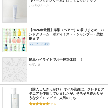
【ベーシッククリーム】口コミピックアップ
アロマパルス ウー
スキンフード
ハーブオイル33+7
シェルクルール
マンズバランス
ロールオン
ヴェレダ
ニールズヤード レメ
nahrin(ナリン)
ディーズ
【2026年最新】洋梨（ペアー）の香りまとめ｜ハ
ンドクリーム・ボディミスト・シャンプー・柔軟
剤まで
ハーブ・アロマ
551件
687件
420件
5.0
5.3
4.9
N organic Basic バ
ハッカ油
クナイプ バスソル
ランシング ローシ
ト ユズ＆ジンジャ
北見ハッカ通商
ョン
簡単ハイライトでお手軽立体顔！！
ーの香り
セザンヌ
Ｎ organic(エヌオーガ
クナイプ
ニック)
（購入したきっかけ） オイル洗顔は、クレドとア
テニアを使用していましたが、そろそろ終わりそ
うなタイミングで、人気のこち…
6