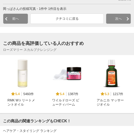
岡っぱさんの投稿写真 - 1件中 1件目を表示
前へ
クチコミに戻る
次へ
この商品を高評価している人のおすすめ
ローズマリー スカルプクレンジング
5460件
1387件
1217件
5.4
5.4
5.3
RMK Wトリートメ
ワイルドローズ ビ
アルニカ マッサー
ントオイル
ューティバーム
ジオイル
RMK
ニールズヤード レメ
ヴェレダ
ディーズ
この商品の関連ランキングもCHECK！
ヘアケア・スタイリング ランキング