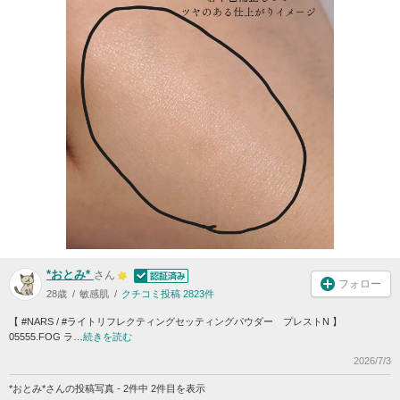
*おとみ*
さん
フォロー
28歳
敏感肌
クチコミ投稿 2823件
【 #NARS / #ライトリフレクティングセッティングパウダー プレストN 】
05555.FOG ラ…
続きを読む
2026/7/3
*おとみ*さんの投稿写真 - 2件中 2件目を表示