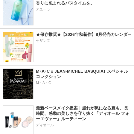
香りに包まれるバスタイムを。
アユーラ
★保存推奨★【2026年秋新作】8月発売カレンダー
セザンヌ
M･A･C x JEAN-MICHEL BASQUIAT スペシャル
コレクション
M・A・C
最新ベースメイク提案｜崩れが気になる夏も。長
時間、感動の美しさを守り抜く「ディオール フォ
ーエヴァー」ルーティーン
ディオール