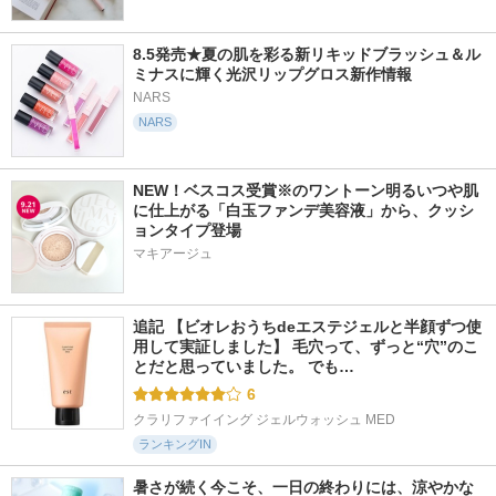
8.5発売★夏の肌を彩る新リキッドブラッシュ＆ル
ミナスに輝く光沢リップグロス新作情報
NARS
NARS
NEW！ベスコス受賞※のワントーン明るいつや肌
に仕上がる「白玉ファンデ美容液」から、クッシ
ョンタイプ登場
マキアージュ
追記 【ビオレおうちdeエステジェルと半顔ずつ使
用して実証しました】 毛穴って、ずっと“穴”のこ
とだと思っていました。 でも…
6
クラリファイイング ジェルウォッシュ MED
ランキングIN
暑さが続く今こそ、一日の終わりには、涼やかな