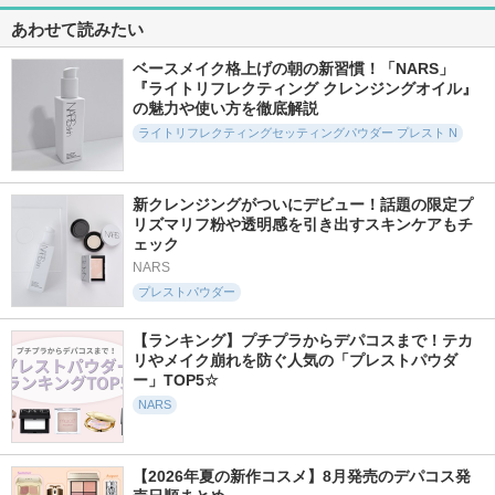
5766件
11272件
4006件
5.4
5.3
5.6
あわせて読みたい
プリズム・リーブル
サンシェルター マ
ジェノプティクス C
ルチ プロテクショ
C プライマー
ベースメイク格上げの朝の新習慣！「NARS」
ジバンシイ
ン トーンアップCC
『ライトリフレクティング クレンジングオイル』
SK-II
コスメデコルテ
の魅力や使い方を徹底解説
ライトリフレクティングセッティングパウダー プレスト N
新クレンジングがついにデビュー！話題の限定プ
リズマリフ粉や透明感を引き出すスキンケアもチ
ェック
8641件
2736件
3509件
5.6
5.4
5.8
ディオールスキン
NARS
ライトリフレクティ
カネボウ クリーム
フォーエヴァー ス
ング トーンアップ
イン デイII
プレストパウダー
キン コレクト コン
ヴェール
KANEBO
シーラー
NARS
【ランキング】プチプラからデパコスまで！テカ
ディオール
リやメイク崩れを防ぐ人気の「プレストパウダ
ー」TOP5☆
NARS
【2026年夏の新作コスメ】8月発売のデパコス発
4687件
7357件
4431件
5.6
5.4
5.4