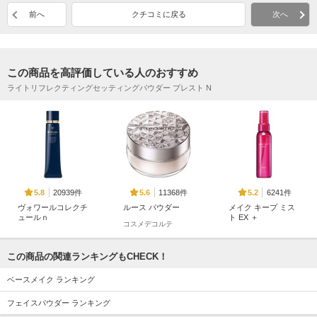
前へ
クチコミに戻る
次へ
この商品を高評価している人のおすすめ
ライトリフレクティングセッティングパウダー プレスト N
20939件
11368件
6241件
5.8
5.6
5.2
ヴォワールコレクチ
ルース パウダー
メイク キープ ミス
ュールｎ
ト EX ＋
コスメデコルテ
クレ・ド・ポー ボー
コーセーコスメニエン
テ
ス
この商品の関連ランキングもCHECK！
ベースメイク ランキング
フェイスパウダー ランキング