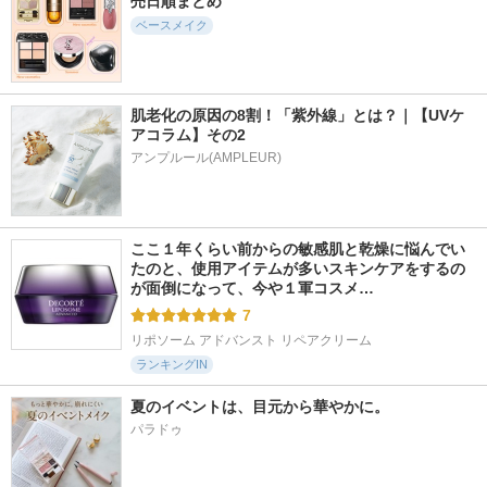
売日順まとめ
ライトリフレクティ
エッセンス スキン
UVイデア XL プロテ
ング プリズマティ
グロウ ファンデー
クショントーンアッ
ベースメイク
ックパウダー
ション
プ ローズ+
NARS
SHISEIDO
ラ ロッシュ ポゼ
肌老化の原因の8割！「紫外線」とは？｜【UVケ
アコラム】その2
アンプルール(AMPLEUR)
14196件
3968件
2390件
5.4
5.5
5.5
ディオールスキン
エリクシール デー
ライトリフレクティ
フォーエヴァー フ
ケアレボリューショ
ング セラムクッシ
ここ１年くらい前からの敏感肌と乾燥に悩んでい
ルイド グロウ
ン ブライトニング
ョンファンデーショ
たのと、使用アイテムが多いスキンケアをするの
＋ ba
ン
ディオール
が面倒になって、今や１軍コスメ…
エリクシール
NARS
7
リポソーム アドバンスト リペアクリーム
ランキングIN
夏のイベントは、目元から華やかに。
パラドゥ