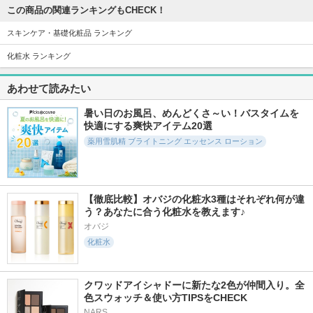
アテニア
この商品の関連ランキングもCHECK！
スキンケア・基礎化粧品 ランキング
化粧水 ランキング
あわせて読みたい
7415件
11707件
493件
5.8
5.2
5.3
ジェノプティクス
PDRN ヒアルロン酸
薬用雪肌精 ブライ
暑い日のお風呂、めんどくさ～い！バスタイムを
インフィニットオー
100 セラム
トニング エマルジ
快適にする爽快アイテム20選
ラ エッセンス
ョン
Anua
薬用雪肌精 ブライトニング エッセンス ローション
SK-II
雪肌精
【徹底比較】オバジの化粧水3種はそれぞれ何が違
う？あなたに合う化粧水を教えます♪
オバジ
11159件
705件
6357件
5.3
5.1
5.2
化粧水
5番 白玉グルタチオ
薬用雪肌精 ブライ
オルビス ザ クレン
ンCふりかけマスク
トニング クリーム
ジング オイル
ウォッシュ
ナンバーズイン(numb
オルビス
クワッドアイシャドーに新たな2色が仲間入り。全
uzin)
雪肌精
色スウォッチ＆使い方TIPSをCHECK
NARS