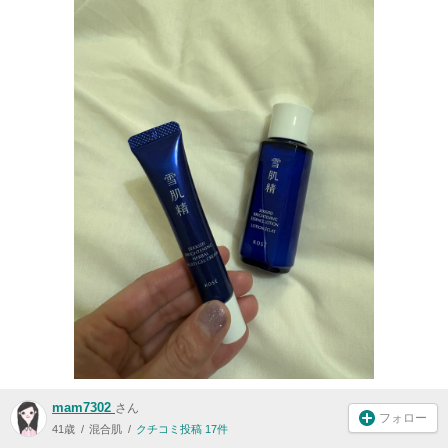
mam7302
さん
フォロー
41歳
混合肌
クチコミ投稿 17件