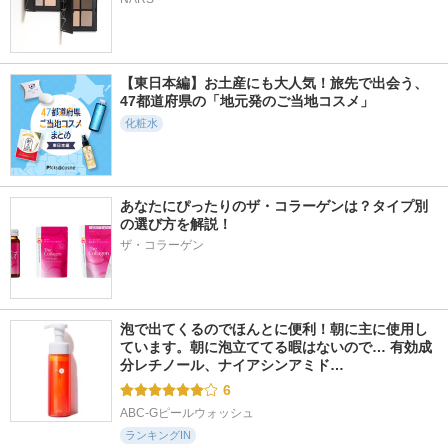
【東日本編】お土産にも大人気！旅先で出会う、
7240件
13642件
17611件
5.3
5.3
5.6
47都道府県の「地元発のご当地コスメ」
PDRN100ヒアルロ
エッセンスイン ク
カネボウ スクラビ
ン酸セラムマスク
レンジングフォーム
ング マッド ウォッ
化粧水
シュ
Anua
d プログラム
KANEBO
あなたにぴったりのザ・コラーゲンは？タイプ別
の選び方を解説！
ザ・コラーゲン
3721件
17831件
5000件
5.5
5.8
5.7
薬用 美白美容液
リポソーム アドバ
アルティミューン
（医薬部外品）メラ
ンスト リペアセラ
パワライジング セ
泡で出てくるのでほんとに便利！朝に主に使用し
ノフォーカスIV
ム
ラム
ています。朝に泡立ててる暇はないので… 有効成
HAKU
コスメデコルテ
SHISEIDO
分レチノール、ナイアシンアミド…
6
ABC-Gピールウォッシュ
ランキングIN