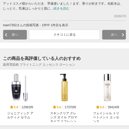
アットコスメ様からいただき、早速使いました！まず、香りが好きです。化粧水は、
しっとり。乳液はしっかりと肌に…
続きを読む
2026/7/3
mam7302さんの投稿写真 - 1件中 1件目を表示
前へ
クチコミに戻る
次へ
この商品を高評価している人のおすすめ
薬用雪肌精 ブライトニング エッセンス ローション
12963件
17370件
39424件
5.8
5.6
5.6
ジェニフィック ア
スキンクリア クレ
フェイシャル トリ
ルティメ セラム
ンズ オイル アロマ
ートメント エッセ
タイプ リフレシン
ンス
ランコム
グシトラスの香り
SK-II