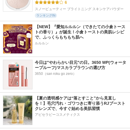
6
スノービューティー ブライトニング スキンケアパウダー
ランキングIN
【NEW】『愛知ルルルン（できたての小倉トース
トの香り）』が誕生！小倉トーストの美肌レシピ
で、ふっくらもちもち肌へ
ルルルン
今日は"やわらかい目元"の日。3650 WP(ウォータ
ープルーフ)マスカラブラウンの選び方
3650（san roku go zero）
【夏の透明感ケアは“落とすこと”から見直し
を！】毛穴汚れ・ゴワつきに寄り添うRJブースト
クレンズで、今すぐ始める美肌習慣
アピセラピーコスメティクス