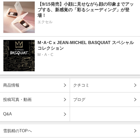
【9/15発売】小顔に見せながら顔の印象までアッ
プする、新感覚の「彩るシェーディング」が登
場！
エクセル
M･A･C x JEAN-MICHEL BASQUIAT スペシャル
コレクション
M・A・C
商品情報
クチコミ
投稿写真・動画
ブログ
Q&A
雪肌精のTOPへ