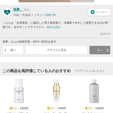
美夢。
さん
フォロー
23歳
乾燥肌
クチコミ投稿 3件
こちらは「冷却美容」に着目した導入美容液で、冷蔵庫で冷やして使用できるのが特
徴です。冷やすことでテクスチャ…
続きを読む
2026/7/4
美夢。さんの投稿写真 - 3件中 3件目を表示
前へ
クチコミに戻る
次へ
この商品を高評価している人のおすすめ
フリアージュ GL セラム
1000件
1340件
1266件
5.9
5.7
5.6