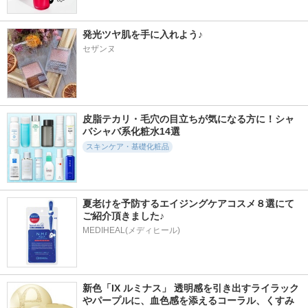
Bio Lucia
ローライズ
発光ツヤ肌を手に入れよう♪
セザンヌ
530件
718件
405件
6.2
5.8
6.1
EIOM トラブルパッ
オンマイスキン ハ
アイバックリフト 1
チマスク
ーブピーリングソリ
100ショット パッチ
皮脂テカリ・毛穴の目立ちが気になる方に！シャ
ューション フェイ
EIOM
CHARDE
バシャバ系化粧水14選
ス用
スキンケア・基礎化粧品
on:myskin
夏老けを予防するエイジングケアコスメ８選にて
ご紹介頂きました♪
MEDIHEAL(メディヒール)
606件
31件
648件
6.4
6.5
6.3
NMNプラスリフト
ハイドレーション
ビタ３セラム
アイクリーム
ホホバエッセンスミ
ooznary
スト
CHARDE
GYEOL HAUS
新色「IX ルミナス」 透明感を引き出すライラック
やパープルに、血色感を添えるコーラル、くすみ