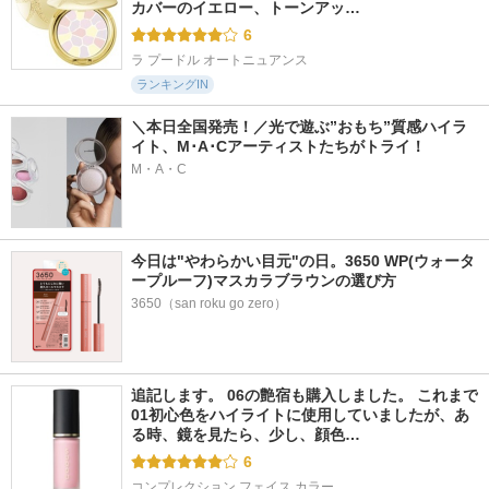
カバーのイエロー、トーンアッ…
6
ラ プードル オートニュアンス
ランキングIN
＼本日全国発売！／光で遊ぶ”おもち”質感ハイラ
イト、M･A･Cアーティストたちがトライ！
M・A・C
今日は"やわらかい目元"の日。3650 WP(ウォータ
ープルーフ)マスカラブラウンの選び方
3650（san roku go zero）
追記します。 06の艶宿も購入しました。 これまで
01初心色をハイライトに使用していましたが、あ
る時、鏡を見たら、少し、顔色…
6
コンプレクション フェイス カラー