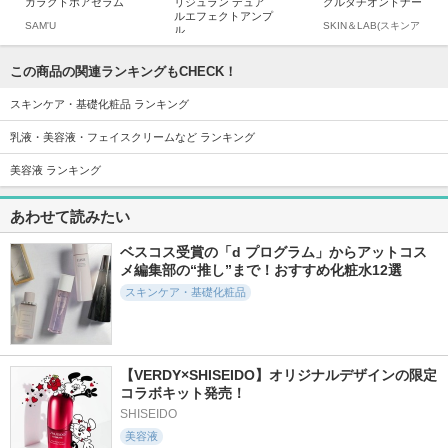
ガラクトポアセラム
リジュラン デュア
グルタチオントナー
ルエフェクトアンプ
SAM'U
SKIN＆LAB(スキンア
ル
ンドラブ)
リジュラン(REJURAN
COSMETICS)
この商品の関連ランキングもCHECK！
スキンケア・基礎化粧品 ランキング
乳液・美容液・フェイスクリームなど ランキング
美容液 ランキング
44件
1117件
240件
5.7
5.9
5.9
あわせて読みたい
フリアージュ VC セ
ガラクトポアオーツ
リジュラン ポアタ
ラム
ートナー
イトニングアンプル
ベスコス受賞の「d プログラム」からアットコス
Frieage
SAM'U
リジュラン(REJURAN
COSMETICS)
メ編集部の“推し”まで！おすすめ化粧水12選
スキンケア・基礎化粧品
【VERDY×SHISEIDO】オリジナルデザインの限定
18428件
966件
598件
5.3
コラボキット発売！
5.7
5.9
タカミスキンピール
ビオルチアアイラッ
ファーストバランシ
SHISEIDO
シュセラム
ングトナー
タカミ
美容液