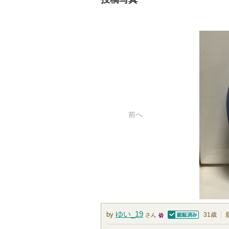
前へ
ゆい_19
by
31歳
さん
認証済
2