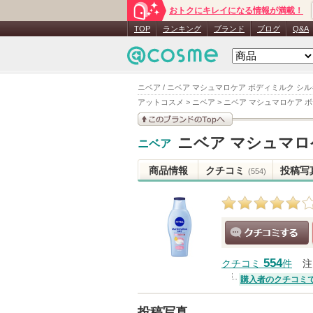
おトクにキレイになる情報が満載！
TOP
ランキング
ブランド
ブログ
Q&A
ニベア / ニベア マシュマロケア ボディミルク 
アットコスメ
>
ニベア
>
ニベア マシュマロケア 
このブランドの情報を
ニベア マシュマロ
ニベア
見る
商品情報
クチコミ
投稿写
(554)
クチコミする
554
クチコミ
件
注
購入者のクチコミ
投稿写真