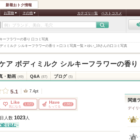
新着おトク情報
お買物
その他
カテゴリ一覧
ベストコスメ
シルキーフラワーの香り 口コミ写真
ボディミルク シルキーフラワーの香り
>
口コミ写真一覧
>
ゆい_19さんの口コミ写真
ケア ボディミルク シルキーフラワーの香り
真・動画
Q&A
ブログ
(49)
(87)
(5)
5.1
7.4pt
関連
Like
Have
1,023
2,882
気になる
もってる
デイリ
1023
目人数
人
で絞り込む