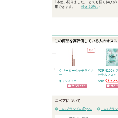
1本使い切りました。 とても軽く伸びが
5
用できます。 …
続きを読む
人
以
上
の
メ
ン
この商品を高評価している人のオススメ
バ
ー
に
お
気
に
クリーミータッチライナ
PDRN100
入
ー
セラムマスク
り
キャンメイク
Anua
Anuaか
登
戻
らせがあ
ショッピン
ショッ
録
る
さ
グサイトへ
グサイ
ニベアについて
れ
て
このブランドのTopへ
このブラン
い