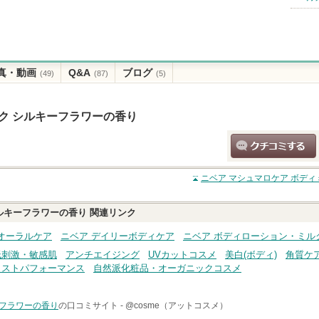
真・動画
Q&A
ブログ
(49)
(87)
(5)
ルク シルキーフラワーの香り
クチコミする
ニベア マシュマロケア ボデ
シルキーフラワーの香り
関連リンク
オーラルケア
ニベア デイリーボディケア
ニベア ボディローション・ミル
低刺激・敏感肌
アンチエイジング
UVカットコスメ
美白(ボディ)
角質ケア
コストパフォーマンス
自然派化粧品・オーガニックコスメ
ーフラワーの香り
の口コミサイト -
@cosme（アットコスメ）