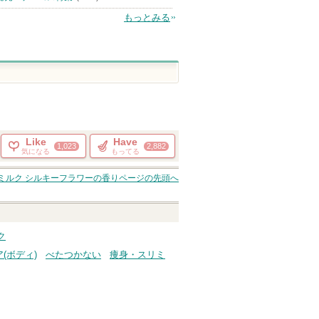
もっとみる
Like
Have
1,023
2,882
気になる
もってる
ィミルク シルキーフラワーの香り
ページの先頭へ
ク
(ボディ)
べたつかない
痩身・スリミ