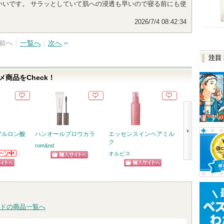
いいです。 サラッとしていて肌への浸透も早いので寝る前にも使
2026/7/4 08:42:34
前へ
一覧へ
次へ
注目
商品をCheck！
ヒアルロン酸
ハンオールブロウカラ
エッセンスインヘアミル
5番 白玉グル
ク
ふりかけマスク
rom&nd
オルビス
ナンバーズイン(nu
らのお知
ショッピン
次
ります
ピン
ショッピン
ショッ
グサイトへ
へ
トへ
グサイトへ
グサイ
ドの商品一覧へ