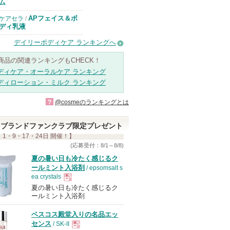
ム
APフェイス＆ボ
ケアセラ
/
ディ乳液
デイリーボディケア ランキングへ
商品の関連ランキングもCHECK！
ディケア・オーラルケア ランキング
ディローション・ミルク ランキング
?
@cosmeのランキングとは
ブランドファンクラブ限定プレゼント
 1・9・17・24日 開催！】
(応募受付：8/1～8/8)
夏の暑い日も冷たく感じるク
ールミント入浴剤
/ epsomsalt s
ea crystals
夏の暑い日も冷たく感じるク
現
ールミント入浴剤
ベスコス殿堂入りの名品エッ
品
センス
/ SK-II