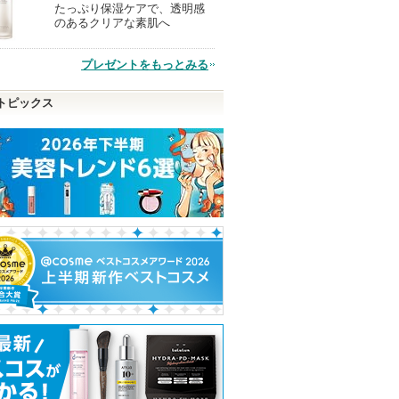
たっぷり保湿ケアで、透明感
現
のあるクリアな素肌へ
品
プレゼントをもっとみる
トピックス
タチオンC
スピーディーマスカラリ
ダーマレーザー スーパー
エッセンスイン 
ムーバー
VC100 マスク
ングフォーム
mbuzin)
ヒロインメイク
ダーマレーザー
d プログラム
d プログラムか
ピン
ショッピン
ショッピン
らのお知らせが
ショッピ
あります
トへ
グサイトへ
グサイトへ
グサイト