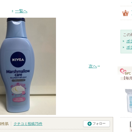
一覧へ
この
ボ
ボ
次へ
【毎月
脂性肌
クチコミ投稿
75
件
フォロー