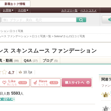
新着おトク情報
お買物
その他
カテゴリ一覧
ベストコスメ
デーション 口コミ写真
ムース ファンデーション
>
口コミ写真一覧
>
Selena*さんの口コミ写真
ンス スキンスムース ファンデーション
真・動画
Q&A
ブログ
(99)
(27)
(5)
4.7
10.7pt
関連
Like
Have
5,593
1,823
気になる
もってる
ファン
ショッピングサイトへ
5593
目人数
人
で絞り込む