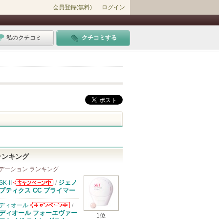
会員登録(無料)
ログイン
私のクチコミ
クチコミする
ランキング
デーション ランキング
ジェノ
SK-II
/
SK-IIからのお
プティクス CC プライマー
知らせがありま
す
ディオール
/
ディオールから
ディオール フォーエヴァー
1位