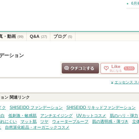
6月
真・動画
Q&A
ブログ
(99)
(27)
(5)
ンデーション
Like
5,593
気になる
クチコミする
エッセンス ス
ション
関連リンク
イク
SHISEIDO ファンデーション
SHISEIDO リキッドファンデーション
美白
低刺激・敏感肌
アンチエイジング
UVカットコスメ
肌のハリ・弾力
崩れにくい
マット肌
ツヤ
ウォータープルーフ
肌の透明感・薄づき
立
ス
自然派化粧品・オーガニックコスメ