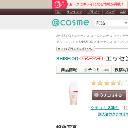
おトクにキレイになる情報が満載！
TOP
ランキング
ブランド
ブログ
Q&A
SHISEIDO / エッセンス スキンスムース ファン
アットコスメ
>
SHISEIDO
>
エッセンス スキンス
このブランドの情報を
エッセ
SHISEIDO
見る
SHISEIDO
からのお知
商品情報
クチコミ
投稿写
(240)
らせがあり
ます
クチコミする
240
クチコミ
件
注
購入者のクチコミ
投稿写真