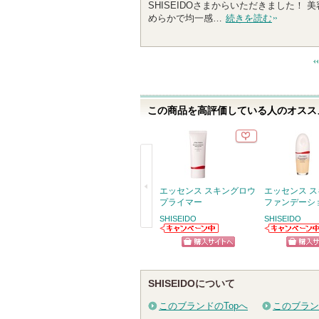
SHISEIDOさまからいただきました！
0
めらかで均一感…
続きを読む
人
以
上
の
メ
ン
この商品を高評価している人のオススメ
バ
ー
に
お
気
に
エッセンス スキングロウ
エッセンス 
入
プライマー
ファンデーシ
り
SHISEIDO
SHISEIDO
登
戻
SHISEIDOから
SHISEIDOから
録
のお知らせがあ
のお知らせがあ
る
ショッピン
ショッ
ります
ります
さ
グサイトへ
グサイ
れ
SHISEIDOについて
て
このブランドのTopへ
このブラン
い