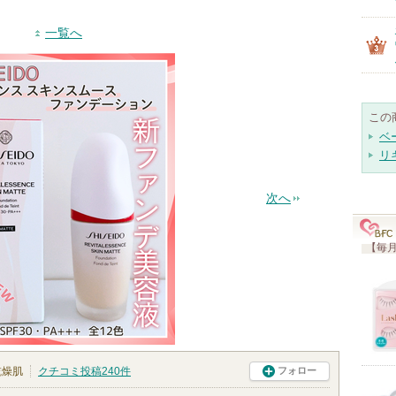
一覧へ
この
ベ
リ
次へ
【毎月
乾燥肌
クチコミ投稿
240
件
フォロー