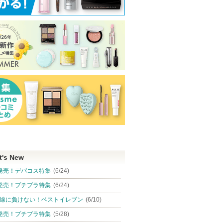
t's New
発売！デパコス特集
(6/24)
発売！プチプラ特集
(6/24)
線に負けない！ベストイレブン
(6/10)
発売！プチプラ特集
(5/28)