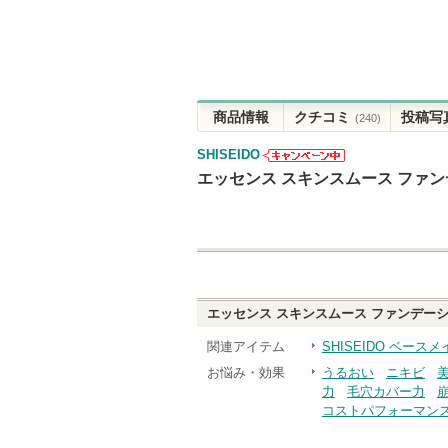
商品情報
クチコミ
投稿写
(240)
SHISEIDO
SHISEIDOか
エッセンス スキンスムース ファ
らのお知らせ
があります
エッセンス スキンスムース ファンデー
関連アイテム
SHISEIDO ベースメ
お悩み・効果
うるおい
ニキビ
力
毛穴カバー力
コストパフォーマン