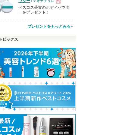
ウダー
/ デオナチュレ
ベスコス受賞のボディパウダ
現
ーをプレゼント！
品
プレゼントをもっとみる
トピックス
 アルティ
RMK デューイーメルト
エリクシール ザ セラム
ヴォワールコレ
リップカラー
aa
ルｎ
RMK
エリクシール
クレ・ド・ポー 
エリクシールか
クレ・ド・ポー
ピン
ショッピン
らのお知らせが
ボーテからのお
ショッピン
ショッピ
あります
知らせがありま
トへ
グサイトへ
す
グサイトへ
グサイト