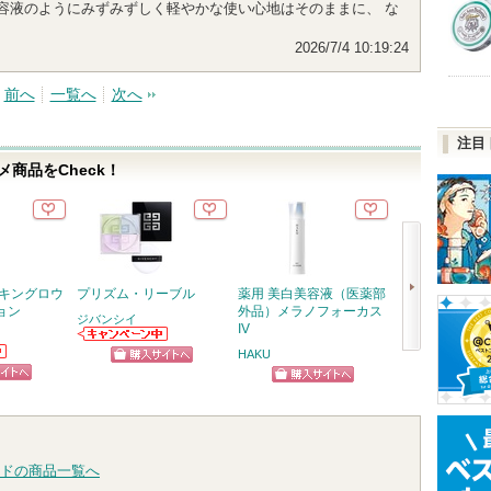
 美容液のようにみずみずしく軽やかな使い心地はそのままに、 な
2026/7/4 10:19:24
前へ
一覧へ
次へ
注目
商品をCheck！
スキングロウ
プリズム・リーブル
薬用 美白美容液（医薬部
ジェニフィック
ョン
外品）メラノフォーカス
メ セラム
ジバンシイ
IV
ランコム
ジバンシイから
HAKU
次
のお知らせがあ
ショッピン
ショッ
ります
へ
ピン
ショッピン
グサイトへ
グサイ
トへ
グサイトへ
ドの商品一覧へ