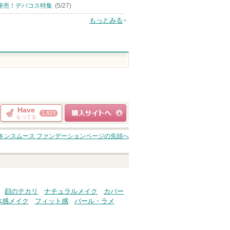
発売！デパコス特集
(5/27)
もっとみる
Have
1,823
もってる
ショッピングサイト
キンスムース ファンデーション
ページの先頭へ
へ
顔のテカリ
ナチュラルメイク
カバー
体感メイク
フィット感
パール・ラメ