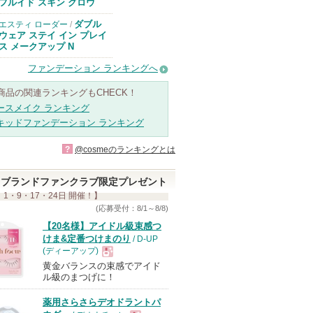
のお知らせがあ
フルイド スキン グロウ
ります
ダブル
エスティ ローダー
/
ウェア ステイ イン プレイ
ス メークアップ N
ファンデーション ランキングへ
商品の関連ランキングもCHECK！
ースメイク ランキング
キッドファンデーション ランキング
?
@cosmeのランキングとは
ブランドファンクラブ限定プレゼント
 1・9・17・24日 開催！】
(応募受付：8/1～8/8)
【20名様】アイドル級束感つ
けま&定番つけまのり
/ D-UP
(ディーアップ)
黄金バランスの束感でアイド
現
ル級のまつげに！
薬用さらさらデオドラントパ
品