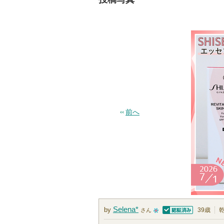
前へ
Selena*
by
39歳
さん
認証済
1