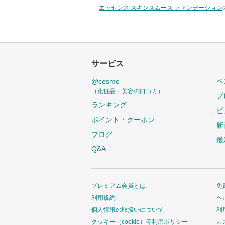
エッセンス スキンスムース ファンデーション
サービス
@cosme
ベ
（化粧品・美容の口コミ）
プ
ランキング
ビ
ポイント・クーポン
新
ブログ
最
Q&A
プレミアム会員とは
免
利用規約
ヘ
個人情報の取扱いについて
利
クッキー（cookie）等利用ポリシー
カ