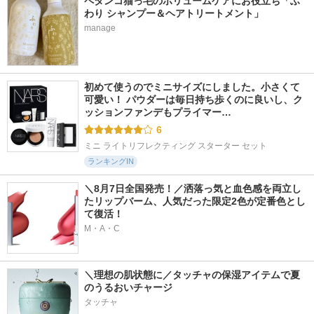
ペタンコ猫っ毛のボリュームケアにお役立ち「ふ
わり シャンプー＆ヘアトリートメント」
manage
初めて使うのでミニサイズにしました。小さくて
可愛い！ パウダーは毎日持ち歩くのに良いし、ク
ッションファンデもプライマー…
6
ミニ ライトリフレクティング スターター セット
ランキングIN
＼8月7日全国発売！／洒落っ気と血色感を両立し
たリップバーム、人気だった限定2色が定番色とし
て復活！
M・A・C
＼理想の肌状態に／タッチャの保湿アイテムで夏
のうるおいチャージ
タッチャ