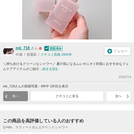
mk_718
さん
フォロー
47歳
普通肌
クチコミ投稿 1941件
＼持ち歩けるクリーンなシャワー／ 夏の気になるムレやニオイ対策におすすめなフェ
ムケアアイテムのご紹介…
続きを読む
2026/7/4
mk_718さんの投稿写真 - 4件中 1件目を表示
前へ
クチコミに戻る
次へ
この商品を高評価している人のおすすめ
Q+Me スウィートボムエチケットシャワー