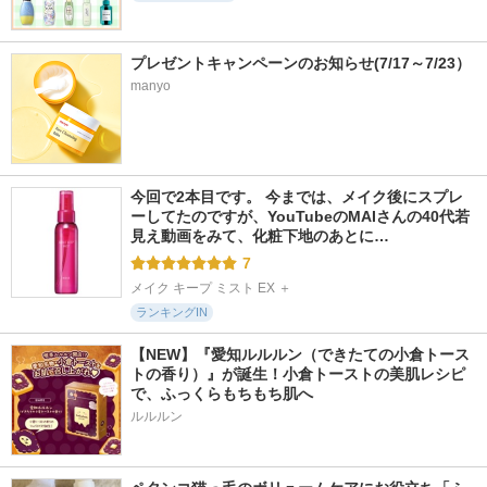
403件
616件
277件
5.6
5.7
6.0
プレゼントキャンペーンのお知らせ(7/17～7/23）
ピュオーラ ハミガ
miness ボディ用カ
ULRUB ボディスク
manyo
キ
ミソリ
ラブ WhiteLilly
ピュオーラ
miness
ULRUB
今回で2本目です。 今までは、メイク後にスプレ
ーしてたのですが、YouTubeのMAIさんの40代若
見え動画をみて、化粧下地のあとに…
7
メイク キープ ミスト EX ＋
ランキングIN
【NEW】『愛知ルルルン（できたての小倉トース
トの香り）』が誕生！小倉トーストの美肌レシピ
で、ふっくらもちもち肌へ
ルルルン