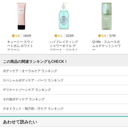
160件
323件
57件
5.8
6.1
5.6
キューミー スウィ
ハイドレイティング
Q+Me スムースボ
ートボム ホワイト
シャワーオイル デ
ムエチケットシャワ
クリーム
リケート・ジャスミ
ー
ン
AGARISM
AGARISM
SABON(サボン)
この商品の関連ランキングもCHECK！
ボディケア・オーラルケア ランキング
スペシャルボディケア・パーツ ランキング
デリケートゾーンケア ランキング
183件
197件
1660件
6.0
5.7
5.5
その他ボディケア ランキング
キューミー スムー
キューミ― スウィ
Q+Meスウィートボ
スボムハーブスクラ
ートボムタラソスク
ムタラソスクラブ
デオドラント・制汗剤・汗ケア ランキング
ブ
ラブ ピオニーブー
AGARISM
ケの香り
AGARISM
あわせて読みたい
AGARISM