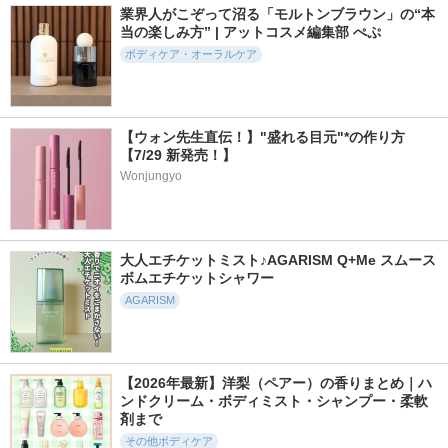
業界人がこぞって沼る「モルトンブラウン」の“本
当の楽しみ方” | アットコスメ編集部 ぺぷ
ボディケア・オーラルケア
727件
1370件
1030件
5.6
5.1
5.5
セルターンクリーム
デオドラントパテ
ビーエヌディーアン
【ウォン先生直伝！】"盛れる目元"*の作り方
ダーアームクリーム
リリーイブ
８ｘ４
【7/29 新発売！】
BnD
Wonjungyo
大人エチケットミスト♪AGARISM Q+Me スムース
ボムエチケットシャワー
493件
791件
42件
5.6
4.9
5.6
AGARISM
ネックアイロンクリ
ユーシモールホワイ
毛穴レスQ キメケ
ーム
トパープル歯みがき
アピーリング
ピーチフローラルミ
BnD
KarteMade
ントの香り
EUTHYMOL
【2026年最新】洋梨（ペアー）の香りまとめ｜ハ
ンドクリーム・ボディミスト・シャンプー・柔軟
剤まで
その他ボディケア