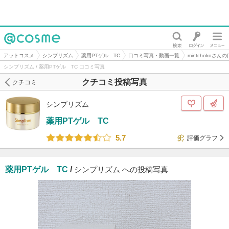
@cosme
アットコスメ
シンプリズム
薬用PTゲル TC
口コミ写真・動画一覧
mintchokoさ
シンプリズム / 薬用PTゲル TC 口コミ写真
クチコミ投稿写真
クチコミ
シンプリズム
薬用PTゲル TC
5.7
評価グラフ
薬用PTゲル TC
/
シンプリズム への投稿写真