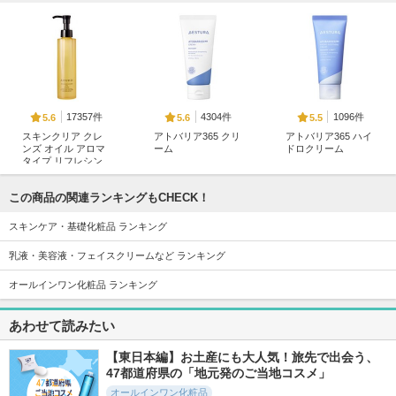
17357件
4304件
1096件
5.6
5.6
5.5
スキンクリア クレ
アトバリア365 クリ
アトバリア365 ハイ
ンズ オイル アロマ
ーム
ドロクリーム
タイプ リフレシン
AESTURA
AESTURA
グシトラスの香り
アテニア
この商品の関連ランキングもCHECK！
スキンケア・基礎化粧品 ランキング
乳液・美容液・フェイスクリームなど ランキング
オールインワン化粧品 ランキング
748件
698件
150件
5.8
5.7
5.8
あわせて読みたい
アトバリア365 ハイ
アトバリア365 カプ
キナセラム
ドロスーディングク
セルトナー
Qina
リーム
【東日本編】お土産にも大人気！旅先で出会う、
AESTURA
AESTURA
47都道府県の「地元発のご当地コスメ」
オールインワン化粧品