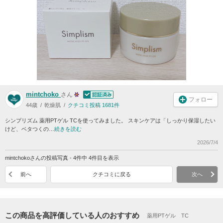
mintchoko
さん
フォロー
44歳
乾燥肌
クチコミ投稿 1681件
シンプリズム 薬用PTゲル TCを使ってみました。 スキンケアは「しっかり保湿したい
けど、ベタつくの…
続きを読む
2026/7/4
mintchokoさんの投稿写真 - 4件中 4件目を表示
前へ
クチコミに戻る
次へ
この商品を高評価している人のおすすめ
薬用PTゲル TC