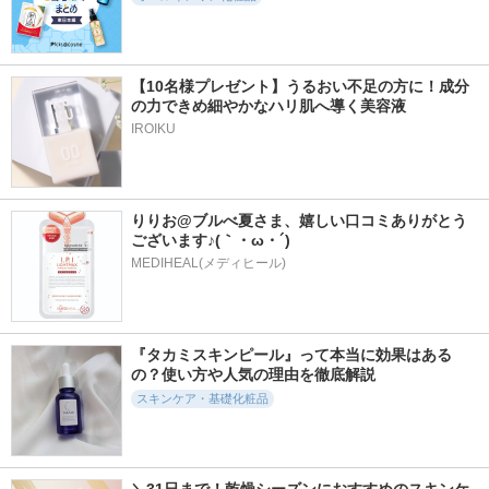
【10名様プレゼント】うるおい不足の方に！成分
12960件
636件
381件
5.8
の力できめ細やかなハリ肌へ導く美容液
5.5
5.7
ジェニフィック ア
薬用ディープクレン
クリア ブライト ク
IROIKU
ルティメ セラム
ジングオイル リニ
レンジング
ューブライト
ランコム
Papilio
DHC
りりお@ブルべ夏さま、嬉しい口コミありがとう
ございます♪(｀・ω・´)
MEDIHEAL(メディヒール)
92件
184件
495件
5.6
5.8
5.5
ライントレーニング
オイル＆エッセンス
ニベア２ＷＡＹ美容
『タカミスキンピール』って本当に効果はある
スティック
ミスト
洗顔ＡＣ
の？使い方や人気の理由を徹底解説
Smoow
Papilio
ニベア
スキンケア・基礎化粧品
＼31日まで！乾燥シーズンにおすすめのスキンケ