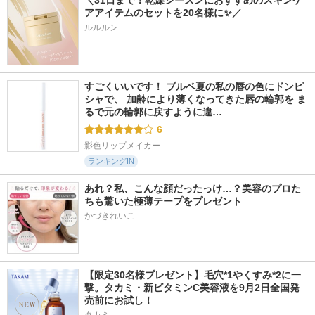
アアイテムのセットを20名様に✨／
1253件
88件
819件
5.4
5.8
5.7
ルルルン
ハリフィラー バク
KuSu ホワイトニン
ビトアス マイパー
チライズセラム
グ モイストローシ
フェクション Ⅰ しっ
ョン
とり
Eucerin
KuSu
ビトアス
すごくいいです！ ブルベ夏の私の唇の色にドンピ
シャで、 加齢により薄くなってきた唇の輪郭を ま
るで元の輪郭に戻すように違…
6
影色リップメイカー
ランキングIN
あれ？私、こんな顔だったっけ…？美容のプロた
ちも驚いた極薄テープをプレゼント
かづきれいこ
【限定30名様プレゼント】毛穴*1やくすみ*2に一
撃。タカミ・新ビタミンC美容液を9月2日全国発
売前にお試し！
タカミ