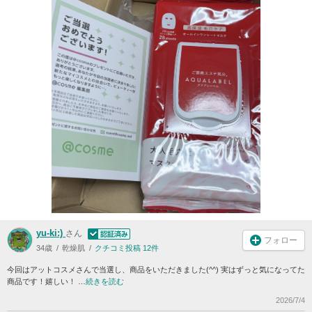
yu-ki:)
さん
フォロー
34歳
乾燥肌
クチコミ投稿 12件
今回はアットコスメさんで当選し、商品をいただきました(^^) 実はずっと気になってた
商品です！嬉しい！ …
続きを読む
2026/7/4