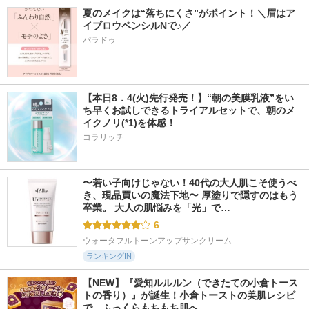
夏のメイクは“落ちにくさ”がポイント！＼眉はア
イブロウペンシルNで♪／
パラドゥ
【本日8．4(火)先行発売！】“朝の美膜乳液”をい
ち早くお試しできるトライアルセットで、朝のメ
イクノリ(*1)を体感！
コラリッチ
〜若い子向けじゃない！40代の大人肌こそ使うべ
き、現品買いの魔法下地〜 厚塗りで隠すのはもう
卒業。 大人の肌悩みを「光」で…
6
ウォータフルトーンアップサンクリーム
ランキングIN
【NEW】『愛知ルルルン（できたての小倉トース
トの香り）』が誕生！小倉トーストの美肌レシピ
で、ふっくらもちもち肌へ