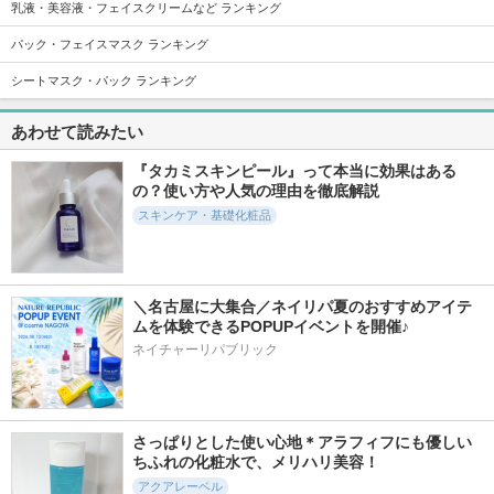
乳液・美容液・フェイスクリームなど ランキング
パック・フェイスマスク ランキング
17357件
4997件
39420件
5.6
5.7
5.6
シートマスク・パック ランキング
スキンクリア クレ
アルティミューン
フェイシャル トリ
ンズ オイル アロマ
パワライジング セ
ートメント エッセ
タイプ リフレシン
ラム
ンス
あわせて読みたい
グシトラスの香り
SHISEIDO
SK-II
アテニア
『タカミスキンピール』って本当に効果はある
の？使い方や人気の理由を徹底解説
スキンケア・基礎化粧品
6348件
7234件
5129件
5.2
5.3
5.4
＼名古屋に大集合／ネイリパ夏のおすすめアイテ
ムを体験できるPOPUPイベントを開催♪
オルビス ザ クレン
PDRN100ヒアルロ
エリクシール ザ セ
ジング オイル
ン酸セラムマスク
ラム aa
ネイチャーリパブリック
オルビス
Anua
エリクシール
さっぱりとした使い心地＊アラフィフにも優しい
ちふれの化粧水で、メリハリ美容！
アクアレーベル