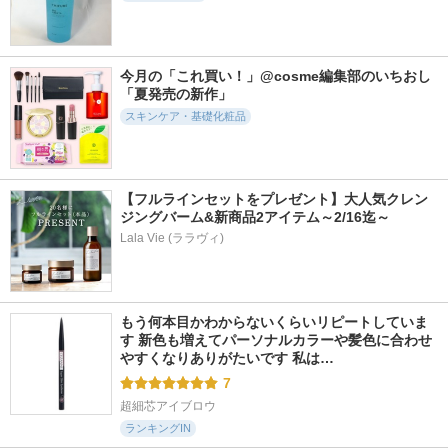
5014件
4429件
7412件
5.5
5.4
5.8
モイストケア ロー
UVイデア XL プロテ
ジェノプティクス
ション ＥＸ
クショントーンアッ
インフィニットオー
プ ローズ+
ラ エッセンス
d プログラム
今月の「これ買い！」@cosme編集部のいちおし
ラ ロッシュ ポゼ
SK-II
「夏発売の新作」
スキンケア・基礎化粧品
【フルラインセットをプレゼント】大人気クレン
7490件
4418件
17829件
5.4
5.1
5.8
ジングバーム&新商品2アイテム～2/16迄～
ルルルン ハイドラ
Basic スージング ク
リポソーム アドバ
Lala Vie (ララヴィ)
EX マスク
レンジングジェル
ンスト リペアセラ
ム
ルルルン
Ｎ organic(エヌオーガ
ニック)
コスメデコルテ
もう何本目かわからないくらいリピートしていま
す 新色も増えてパーソナルカラーや髪色に合わせ
やすくなりありがたいです 私は…
7
超細芯アイブロウ
ランキングIN