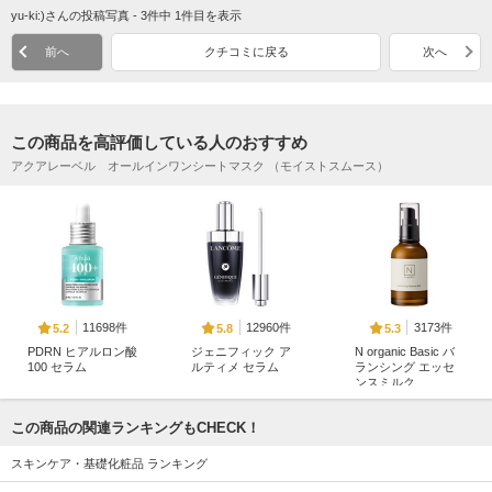
yu-ki:)さんの投稿写真 - 3件中 1件目を表示
前へ
クチコミに戻る
次へ
この商品を高評価している人のおすすめ
アクアレーベル オールインワンシートマスク （モイストスムース）
11698件
12960件
3173件
5.2
5.8
5.3
PDRN ヒアルロン酸
ジェニフィック ア
N organic Basic バ
100 セラム
ルティメ セラム
ランシング エッセ
ンスミルク
Anua
ランコム
Ｎ organic(エヌオーガ
ニック)
この商品の関連ランキングもCHECK！
スキンケア・基礎化粧品 ランキング