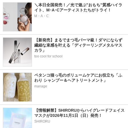
＼本日全国発売！／光で遊ぶ”おもち”質感ハイラ
イト、M･A･Cアーティストたちがトライ！
M・A・C
【新発売】まるでまつ毛パーマ級！ダマにならず
繊細な束感を叶える「ディテーリングメタルマス
カラ」
too cool for school
ペタンコ猫っ毛のボリュームケアにお役立ち「ふ
わり シャンプー＆ヘアトリートメント」
manage
【情報解禁】SHIRORUからハイグレードフェイス
マスクが2026年11月1日（日）発売！
SHIRORU