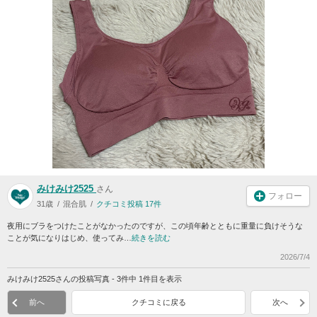
みけみけ2525
さん
フォロー
31歳
混合肌
クチコミ投稿 17件
夜用にブラをつけたことがなかったのですが、この頃年齢とともに重量に負けそうな
ことが気になりはじめ、使ってみ…
続きを読む
2026/7/4
みけみけ2525さんの投稿写真 - 3件中 1件目を表示
前へ
クチコミに戻る
次へ