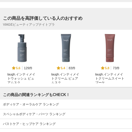
この商品を高評価している人のおすすめ
VIAGEビューティアップナイトブラ
129件
83件
73件
5.6
5.4
5.8
laugh.インティメイ
laugh.インティメイ
laugh.インティメイ
トウォッシュ ピュ
トクリーム ピュア
トクリームスイート
アムスク
ムスク
ブーケ
laugh.
laugh.
laugh.
この商品の関連ランキングもCHECK！
ボディケア・オーラルケア ランキング
スペシャルボディケア・パーツ ランキング
バストケア・ヒップケア ランキング
150件
1579件
1813件
5.5
5.3
5.0