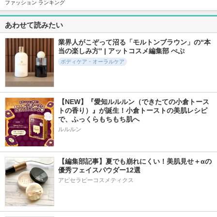
laugh.インティメイ
オーガニックフレグ
薬用石鹸 ミューズ
ファッション ランキング
トウォッシュ スイ
ランスホワイトクリ
(固形)
ートブーケ
ーム MAPUTI
ミューズ
あわせて読みたい
laugh.
MAPUTI
業界人がこぞって沼る「モルトンブラウン」の“本
当の楽しみ方” | アットコスメ編集部 ぺぷ
ボディケア・オーラルケア
17928件
24209件
833件
4.8
5.1
5.0
ニベアクリーム
オリジナル ピュア
ベビーワセリン
【NEW】『愛知ルルルン（できたての小倉トース
スキンジェリー
ニベア
健栄製薬
トの香り）』が誕生！小倉トーストの美肌レシピ
ヴァセリン
で、ふっくらもちもち肌へ
ルルルン
【編集部記事】夏でも崩れにくい！美肌見せ＋αの
優秀フェイスパウダー12選
415件
9230件
208件
5.8
5.6
5.2
アピセラピーコスメティクス
モイスチャライジン
ディープモイスチャ
リラックスナイトド
グクリーム
ースプレー
リーミング バスタ
ブレット
セタフィル
キュレル
YOLU