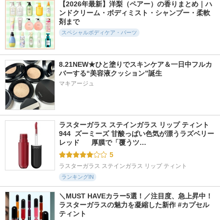
【2026年最新】洋梨（ペアー）の香りまとめ｜ハ
ンドクリーム・ボディミスト・シャンプー・柔軟
剤まで
スペシャルボディケア・パーツ
6389件
835件
737件
5.6
5.6
5.5
8.21NEW★ひと塗りでスキンケア＆一日中フルカ
メディテーションバ
ライトリフレクティ
柳屋 あんず油
バーする“美容液クッション”誕生
スt
ング ルミナイジン
柳屋あんず油
グパウダー
マキアージュ
アユーラ
NARS
ラスターガラス ステインガラス リップ ティント 
944  ズーミーズ 甘酸っぱい色気が漂うラズベリー
レッド      厚膜で「覆うツ…
5
ラスターガラス ステインガラス リップ ティント
ランキングIN
＼MUST HAVEカラー5選！／注目度、急上昇中！
ラスターガラスの魅力を凝縮した新作 #カプセル
ティント