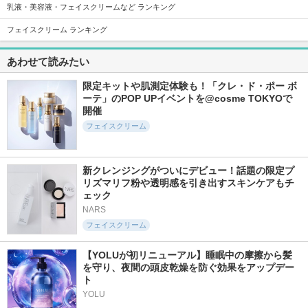
乳液・美容液・フェイスクリームなど ランキング
フェイスクリーム ランキング
109件
52件
383件
6.2
6.3
6.0
あわせて読みたい
NMNポアリフティ
ビタコラローズPDR
3番 キメブースター
ングPDRNアンプル
Nアンプル
時短バブルパック
限定キットや肌測定体験も！「クレ・ド・ポー ボ
ample monster
ample monster
ナンバーズイン(numb
uzin)
ーテ」のPOP UPイベントを@cosme TOKYOで
開催
フェイスクリーム
新クレンジングがついにデビュー！話題の限定プ
379件
323件
805件
5.9
リズマリフ粉や透明感を引き出すスキンケアもチ
5.8
5.4
ェック
ブルードロップ
PDRNビタペプチド
1番 塗るパントテン
毛穴リペアセラム
酸スージングクリー
NARS
クレアス(Dear,Klairs)
ム
クレアス(Dear,Klairs)
フェイスクリーム
ナンバーズイン(numb
uzin)
【YOLUが初リニューアル】睡眠中の摩擦から髪
を守り、夜間の頭皮乾燥を防ぐ効果をアップデー
ト
YOLU