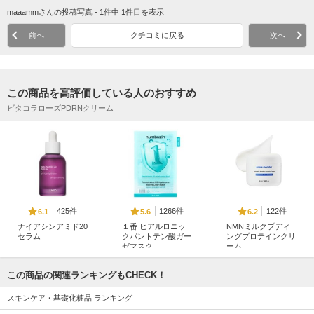
maaammさんの投稿写真 - 1件中 1件目を表示
前へ
クチコミに戻る
次へ
この商品を高評価している人のおすすめ
ビタコラローズPDRNクリーム
425件
1266件
122件
6.1
5.6
6.2
ナイアシンアミド20
１番 ヒアルロニッ
NMNミルクプディ
セラム
クパントテン酸ガー
ングプロテインクリ
ゼマスク
ーム
JUMISO
ナンバーズイン(numb
ample monster
uzin)
この商品の関連ランキングもCHECK！
スキンケア・基礎化粧品 ランキング