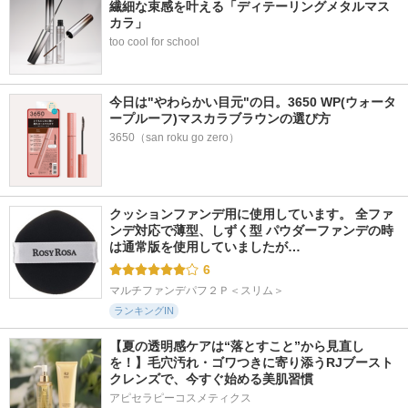
繊細な束感を叶える「ディテーリングメタルマス
カラ」
too cool for school
今日は"やわらかい目元"の日。3650 WP(ウォータ
ープルーフ)マスカラブラウンの選び方
3650（san roku go zero）
クッションファンデ用に使用しています。 全ファ
ンデ対応で薄型、しずく型 パウダーファンデの時
は通常版を使用していましたが…
6
マルチファンデパフ２Ｐ＜スリム＞
ランキングIN
【夏の透明感ケアは“落とすこと”から見直し
を！】毛穴汚れ・ゴワつきに寄り添うRJブースト
クレンズで、今すぐ始める美肌習慣
アピセラピーコスメティクス