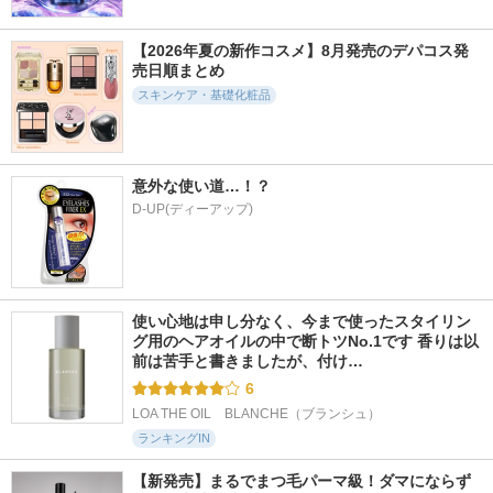
301件
325件
929件
6.0
5.6
5.3
【2026年夏の新作コスメ】8月発売のデパコス発
ハイドラフォルテセ
1番 シカ丸ごと水分
1番 ガルバニックパ
売日順まとめ
ラム
整肌パッド
ントテン酸スージン
グセラム
スキンケア・基礎化粧品
essenciel
ナンバーズイン(numb
uzin)
ナンバーズイン(numb
uzin)
意外な使い道…！？
D-UP(ディーアップ)
529件
617件
39件
5.4
5.5
6.4
1番 かけるパントテ
1番 青草たっぷり9
Pore Refining LHA P
ン酸スキンパウダー
3％整肌トナー
HA Skin Drink Seru
m
使い心地は申し分なく、今まで使ったスタイリン
ナンバーズイン(numb
ナンバーズイン(numb
グ用のヘアオイルの中で断トツNo.1です 香りは以
uzin)
uzin)
The Good Blends
前は苦手と書きましたが、付け…
6
LOA THE OIL　BLANCHE（ブランシュ）
ランキングIN
【新発売】まるでまつ毛パーマ級！ダマにならず