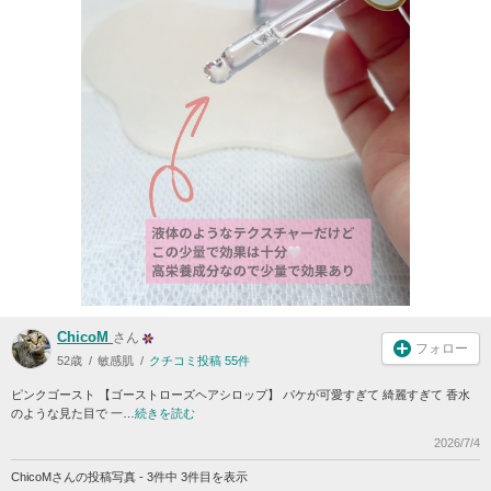
ChicoM
さん
フォロー
52歳
敏感肌
クチコミ投稿 55件
ピンクゴースト 【ゴーストローズヘアシロップ】 パケが可愛すぎて 綺麗すぎて 香水
のような見た目で 一…
続きを読む
2026/7/4
ChicoMさんの投稿写真 - 3件中 3件目を表示