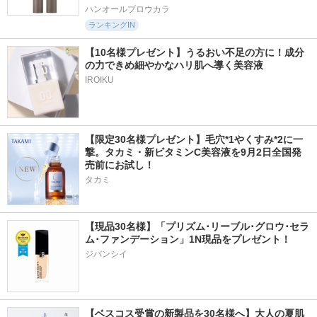
ハンオールブロウカラ
ランキングIN
【10名様プレゼント】うるおい不足の方に！成分
の力できめ細やかなハリ肌へ導く美容液
IROIKU
【限定30名様プレゼント】毛穴*1やくすみ*2に一
撃。タカミ・新ビタミンC美容液を9月2日全国発
売前にお試し！
タカミ
【現品30名様】「プリズム･リーブル･グロウ･セラ
ム･ファンデーション」1N現品をプレゼント！ 
ジバンシイ
【ベスコス受賞の新製品を30名様へ】大人の夏肌