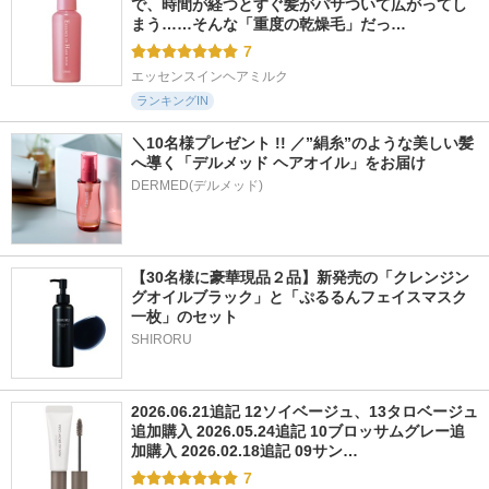
で、時間が経つとすぐ髪がパサついて広がってし
まう……そんな「重度の乾燥毛」だっ…
7
エッセンスインヘアミルク
ランキングIN
＼10名様プレゼント !! ／”絹糸”のような美しい髪
へ導く「デルメッド ヘアオイル」をお届け
DERMED(デルメッド)
【30名様に豪華現品２品】新発売の「クレンジン
グオイルブラック」と「ぷるるんフェイスマスク
一枚」のセット
SHIRORU
2026.06.21追記 12ソイベージュ、13タロベージュ
追加購入 2026.05.24追記 10ブロッサムグレー追
加購入 2026.02.18追記 09サン…
7