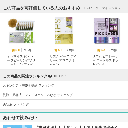
この商品を高評価している人のおすすめ
C×AZ ダーマインショット
718件
500件
373件
5.8
5.8
5.4
オンマイスキン ハ
リズム ベース デイ
リズム ピコレーザ
ーブピーリングソリ
リーケアマスク シ
ー ニードルスポッ
ューション フェイ
ャイン
トパック
ス用
RISM(リズム)
RISM(リズム)
on:myskin
この商品の関連ランキングもCHECK！
スキンケア・基礎化粧品 ランキング
乳液・美容液・フェイスクリームなど ランキング
美容液 ランキング
12957件
17350件
18413件
5.8
5.6
5.3
あわせて読みたい
ジェニフィック ア
スキンクリア クレ
タカミスキンピール
ルティメ セラム
ンズ オイル アロマ
タカミ
タイプ リフレシン
【東日本編】お土産にも大人気！旅先で出会う、
ランコム