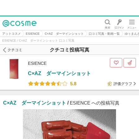
@cosme
アットコスメ
ESIENCE
C×AZ ダーマインショット
口コミ写真・動画一覧
ゆぅまん
ESIENCE / C×AZ ダーマインショット 口コミ写真
クチコミ投稿写真
クチコミ
ESIENCE
C×AZ ダーマインショット
5.8
評価グラフ
C×AZ ダーマインショット
/
ESIENCE への投稿写真