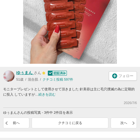
ゆぅまん
さん
フォロー
51歳
混合肌
クチコミ投稿 597件
モニタープレゼントとして使用させて頂きました 針美容は主に毛穴撲滅の為に定期的
に投入 していますが…
続きを読む
2026/7/6
ゆぅまんさんの投稿写真 - 3件中 2件目を表示
前へ
クチコミに戻る
次へ