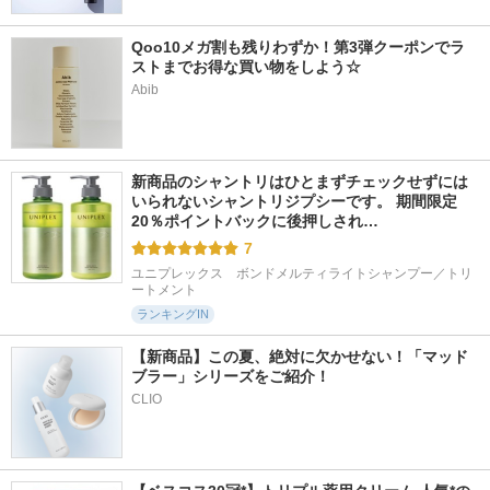
Qoo10メガ割も残りわずか！第3弾クーポンでラ
ストまでお得な買い物をしよう☆
Abib
1690件
1199件
1339件
5.5
5.5
5.7
メガショット 朝用
メガショット 夜用
リジュラン デュア
ツヤピールマスク C
白玉タイトニングマ
ルエフェクトアンプ
C
スクV
ル
新商品のシャントリはひとまずチェックせずには
サボリーノ
サボリーノ
リジュラン(REJURAN
いられないシャントリジプシーです。 期間限定
COSMETICS)
20％ポイントバックに後押しされ…
7
ユニプレックス　ボンドメルティライトシャンプー／トリ
ートメント
ランキングIN
【新商品】この夏、絶対に欠かせない！「マッド
ブラー」シリーズをご紹介！
CLIO