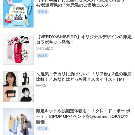
グシトラスの香り
47都道府県の「地元発のご当地コスメ」
アテニア
美容液
【VERDY×SHISEIDO】オリジナルデザインの限定
コラボキット発売！
511件
241件
245件
4.8
5.4
5.7
SHISEIDO
ツボクサスージング
VC+3ブライトバナ
ナノシープセラム
美容液
ハイドロリアルヨモ
ナピールマスク
ESIENCE
ギマスク
LIALUSTER(リアラス
LIALUSTER(リアラス
ター)
ター)
＼湿気・テカリに負けない！「リフ粉」2色の徹底
比較！／あなたはどっち派？スタイリストTMI
NARS
2111件
1000件
1587件
5.6
5.5
5.5
限定キットや肌測定体験も！「クレ・ド・ポー ボ
ーテ」のPOP UPイベントを@cosme TOKYOで
プライマーショット
オールインワンビタ
メガショット 夜用
ミンC美容液
白玉美容マスク
開催
アテニア
Fru:C
サボリーノ
美容液