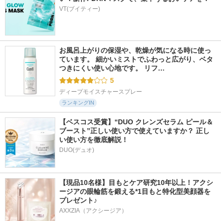
VT(ブイティー)
お風呂上がりの保湿や、乾燥が気になる時に使っ
ています。 細かいミストでふわっと広がり、ベタ
つきにくい使い心地です。 リフ…
5
ディープモイスチャースプレー
ランキングIN
【ベスコス受賞】“DUO クレンズセラム ピール＆
ブースト”正しい使い方で使えていますか？ 正し
い使い方を徹底解説！
DUO(デュオ)
【現品10名様】目もとケア研究10年以上！アクシ
ージアの眼輪筋を鍛える*1目もと特化型美顔器を
プレゼント♪
AXXZIA（アクシージア）