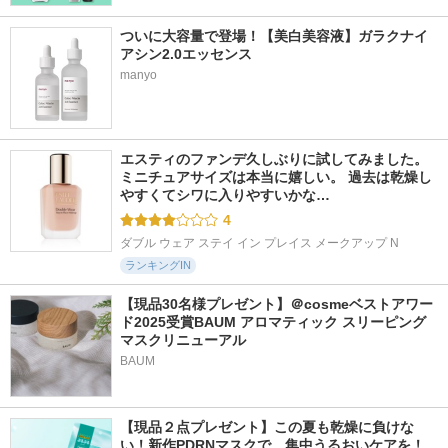
超細芯アイブロウ
アイズ
影色リップメイカー
セザンヌ
インウイ
セザンヌ
ついに大容量で登場！【美白美容液】ガラクナイ
アシン2.0エッセンス
manyo
エスティのファンデ久しぶりに試してみました。 
ミニチュアサイズは本当に嬉しい。 過去は乾燥し
やすくてシワに入りやすいかな…
4
ダブル ウェア ステイ イン プレイス メークアップ N
ランキングIN
【現品30名様プレゼント】＠cosmeベストアワー
ド2025受賞BAUM アロマティック スリーピング
マスクリニューアル
BAUM
【現品２点プレゼント】この夏も乾燥に負けな
い！新作PDRNマスクで、集中うるおいケアを！