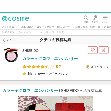
@cosme
アットコスメ
SHISEIDO
カラー＋グロウ エンハンサー
口コミ写真・動画一覧
あめあ
SHISEIDO / カラー＋グロウ エンハンサー 口コミ写真
クチコミ投稿写真
クチコミ
SHISEIDO
カラー＋グロウ エンハンサー
5.7
評価グラフ
1
位
シェーディング
ランキング
カラー＋グロウ エンハンサー
/
SHISEIDO への投稿写真