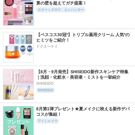
算の壁を超えてガチ提案！
カラー＋グロウ エンハンサー
5855件
3054件
2742件
5.7
5.3
5.6
シグニチャー カラ
ルージュデコルテ
モイスチャー グレ
ー アイズ
クリームグロウ
イズ リップスティ
ック
SUQQU(スック)
コスメデコルテ
【ベスコス30冠*】トリプル薬用クリーム 人気*の
SUQQU(スック)
ヒミツをご紹介！
ドクターケイ
【8月・9月発売】SHISEIDO新作スキンケア特集
1681件
3876件
801件
5.5
5.4
5.6
｜洗顔・化粧水・美容液・ミストを一挙紹介
モノアイカラーレー
ブラッシュ Ｎ
コンプレクション
SHISEIDO
ション
フェイス カラー
NARS
SHISEIDO
ルナソル
SUQQU(スック)
8月第1弾プレゼント★夏メイクに映える新作デパ
コスが集結！
アイシャドウ
22063件
1628件
3288件
5.6
5.6
5.1