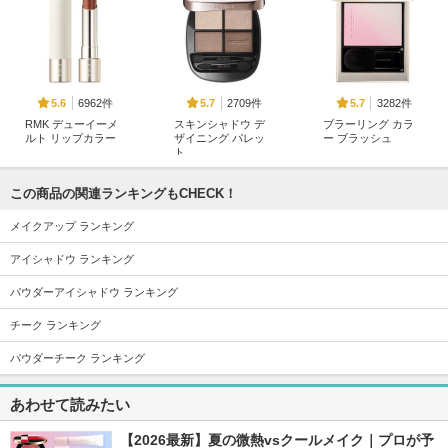
6962件
2709件
3282件
5.6
5.7
5.7
RMK デューイーメ
スキンシャドウ デ
ブラーリング カラ
ルト リップカラー
ザイニング パレッ
ー ブラッシュ
ト
RMK
SUQQU(スック)
コスメデコルテ
この商品の関連ランキングもCHECK！
メイクアップ ランキング
アイシャドウ ランキング
パウダーアイシャドウ ランキング
2024件
6085件
27565件
5.6
5.6
5.5
アイカラーレーショ
カネボウ ルージュ
クリーミータッチラ
チーク ランキング
ンN
スターヴァイブラン
イナー
ト
パウダーチーク ランキング
ルナソル
キャンメイク
KANEBO
あわせて読みたい
【2026最新】夏の微熱vsクールメイク｜プロが予