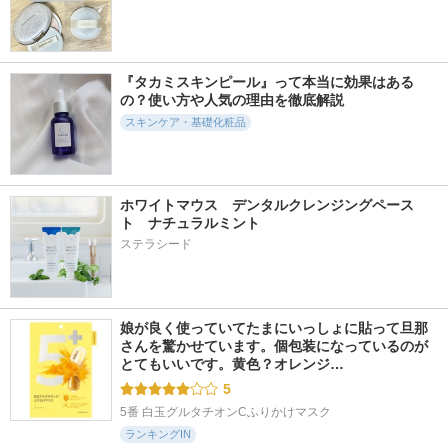
スト モイストチャ
フェクション Ⅰ しっ
タカミ
ージ ミルク
とり
ミノン
ビトアス
『タカミスキンピール』って本当に効果はある
の？使い方や人気の理由を徹底解説
スキンケア・基礎化粧品
11707件
592件
578件
5.2
5.3
5.5
PDRN ヒアルロン酸
セラムクレンジング
Pure A Mask
100 セラム
ホワイトマウス　デンタルクレンジングペース
オイル
Yunth
ト　ナチュラルミント
Anua
ビフェスタ
ステラシード
娘が良く使っていてたまにいっしょに貼って旦那
さんを驚かせています。個包装になっているのが
とてもいいです。黄色？オレンジ…
5
5番 白玉グルタチオンCふりかけマスク
ランキングIN