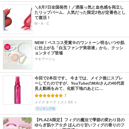
＼8月7日全国発売！／洒落っ気と血色感を両立し
たリップバーム、人気だった限定2色が定番色とし
て復活！
M・A・C
NEW！ベスコス受賞※のワントーン明るいつや肌
に仕上がる「白玉ファンデ美容液」から、クッシ
ョンタイプ登場
マキアージュ
今回で2本目です。 今までは、メイク後にスプレ
ーしてたのですが、YouTubeのMAIさんの40代若
見え動画をみて、化粧下地のあとに…
7
メイク キープ ミスト EX ＋
ランキングIN
【PLAZA限定】フィグの魔法で季節の変わり目の
ゆらぎ肌ケア☆彡 ほんのり甘いフィグの香りのフ