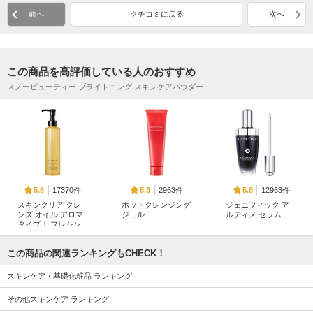
前へ
クチコミに戻る
次へ
この商品を高評価している人のおすすめ
スノービューティー ブライトニング スキンケアパウダー
17370件
2963件
12963件
5.6
5.3
5.8
スキンクリア クレ
ホットクレンジング
ジェニフィック ア
ンズ オイル アロマ
ジェル
ルティメ セラム
タイプ リフレシン
ベネフィーク
ランコム
グシトラスの香り
アテニア
この商品の関連ランキングもCHECK！
スキンケア・基礎化粧品 ランキング
その他スキンケア ランキング