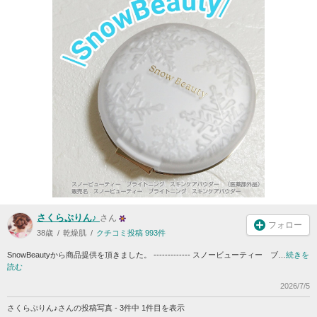
さくらぷりん♪
さん
フォロー
38歳
乾燥肌
クチコミ投稿 993件
SnowBeautyから商品提供を頂きました。 ------------- スノービューティー ブ…
続きを
読む
2026/7/5
さくらぷりん♪さんの投稿写真 - 3件中 1件目を表示