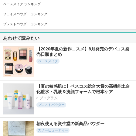
ベースメイク ランキング
2111件
1354件
1074件
5.6
5.5
5.4
フェイスパウダー ランキング
プライマーショット
Pure C Mask
Pure AZ Mask
プレストパウダー ランキング
アテニア
Yunth
Yunth
あわせて読みたい
【2026年夏の新作コスメ】8月発売のデパコス発
売日順まとめ
ベースメイク
4782件
3638件
811件
5.6
5.3
5.6
セラム
アクアレーベル ス
アテニア ミッドナ
ペシャルジェルクリ
イトモイスチャライ
ベネフィーク
ーム EX （ブライト
ザー
ニング）
アテニア
【夏の敏感肌に】ベスコス総合大賞の高機能土台
アクアレーベル
化粧水・乳液＆洗顔フォームで根本ケア
d プログラム
プレストパウダー
朝夜使える資生堂の新商品パウダー
18428件
1255件
819件
5.3
5.6
5.7
スノービューティー
タカミスキンピール
ミノン アミノモイ
ビトアス マイパー