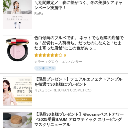
＼期間限定／　春に差がつく、冬の美肌ケアキャ
ンペーン実施中！ 
ReFa
587件
2498件
342件
5.9
5.8
5.9
RXザ・アルファア
センテラ クイック
ビタグレーズドリッ
ルブチン２ ニキビ
カーミングパッド
プマスク
跡ケアセラム
SKIN1004
TOCOBO
COSRX(コスアールエ
色白傾向のブルベです。 ネットでも近隣の店舗で
ックス)
も「品切れ→入荷待ち」だったのになんと “たま
たま寄った店舗”にこの色があっ…
6
カラー＋グロウ　エンハンサー
ランキングIN
【現品プレゼント】デュアルエフェクトアンプル
を抽選で30名様にプレゼント
リジュラン(REJURAN COSMETICS)
【現品30名様プレゼント】＠cosmeベストアワー
ド2025受賞BAUM アロマティック スリーピング
マスクリニューアル