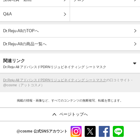
Q&A
Dr.Reju-AllのTOPへ
Dr.Reju-Allの商品一覧へ
関連リンク
Dr.Reju-All アドバンスドPDRNリジュビネイティング シートマスク
Dr.Reju-All アドバンスドPDRNリジュビネイティング シートマスク
の口コミサイト -
@cosme（アットコスメ）
掲載の情報・画像など、すべてのコンテンツの無断複写、転載を禁じます。
ページトップへ
@cosme
公式SNSアカウント
instag
x
faceb
line