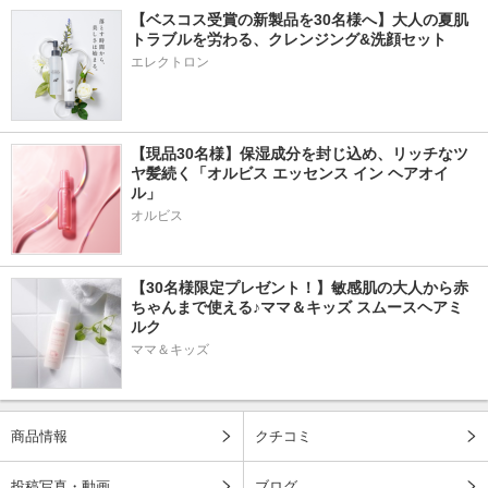
【ベスコス受賞の新製品を30名様へ】大人の夏肌
トラブルを労わる、クレンジング&洗顔セット
エレクトロン
【現品30名様】保湿成分を封じ込め、リッチなツ
ヤ髪続く「オルビス エッセンス イン ヘアオイ
ル」
オルビス
【30名様限定プレゼント！】敏感肌の大人から赤
ちゃんまで使える♪ママ＆キッズ スムースヘアミ
ルク
ママ＆キッズ
商品情報
クチコミ
投稿写真・動画
ブログ