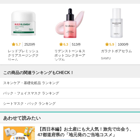
2520件
513件
1000件
5.7
6.3
5.9
レッドブレミッシュ
リデンストーン＆ス
ガラクトポアセラム
クリアスージングク
ポットコレクターア
SAM'U
リーム
ンプル
Dr.G(ドクタージー)
Redence
この商品の関連ランキングもCHECK！
スキンケア・基礎化粧品 ランキング
パック・フェイスマスク ランキング
シートマスク・パック ランキング
1339件
344件
647件
5.7
6.8
6.3
リジュラン デュア
Jet Blue Serum
ビタ３セラム
あわせて読みたい
ルエフェクトアンプ
ooznary
ooznary
ル
【西日本編】お土産にも大人気！旅先で出会う、
リジュラン(REJURAN
COSMETICS)
47都道府県の「地元発のご当地コスメ」