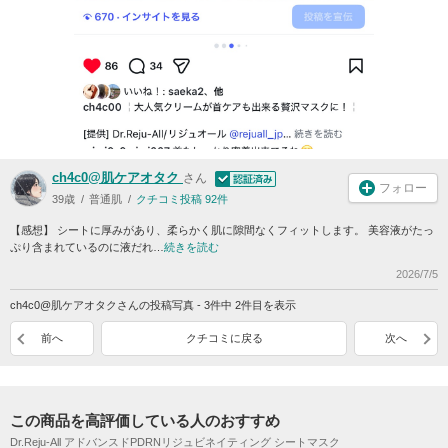
ch4c0@肌ケアオタク
さん
フォロー
39歳
普通肌
クチコミ投稿 92件
【感想】 シートに厚みがあり、柔らかく肌に隙間なくフィットします。 美容液がたっ
ぷり含まれているのに液だれ…
続きを読む
2026/7/5
ch4c0@肌ケアオタクさんの投稿写真 - 3件中 2件目を表示
前へ
クチコミに戻る
次へ
この商品を高評価している人のおすすめ
Dr.Reju-All アドバンスドPDRNリジュビネイティング シートマスク