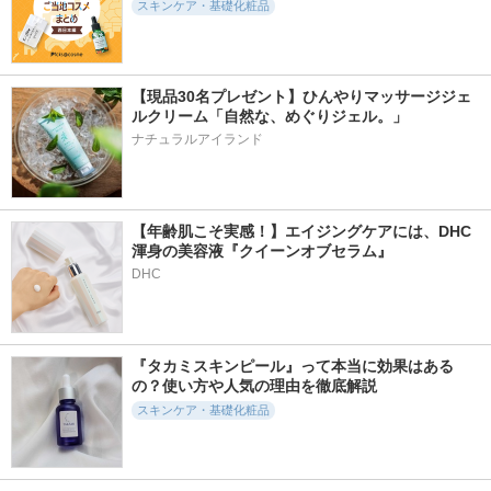
スキンケア・基礎化粧品
【現品30名プレゼント】ひんやりマッサージジェ
193件
965件
359件
6.3
ルクリーム「自然な、めぐりジェル。」
5.7
5.9
ビタ３オーロラミス
ビオルチアアイラッ
フェイスポリッシャ
ナチュラルアイランド
ト
シュセラム
ー クラリファイン
グ
ooznary
Bio Lucia
SABON(サボン)
【年齢肌こそ実感！】エイジングケアには、DHC
渾身の美容液『クイーンオブセラム』
DHC
809件
404件
242件
5.8
5.7
6.0
マデカッソシドブレ
Nosca9 T Serum S
ノスカナイン T セ
『タカミスキンピール』って本当に効果はある
ミッシュパッド(旧)
ラムマスク S
FATION
の？使い方や人気の理由を徹底解説
MEDIHEAL(メディヒ
FATION
スキンケア・基礎化粧品
ール)