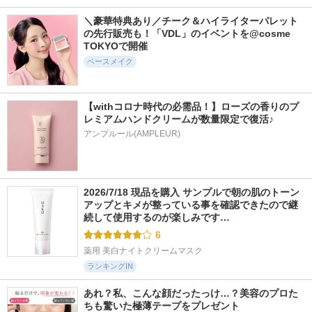
ンス カバーパクト
イマー エッセンス
フェクティングパウ
インテンスカバー
ダー
＼豪華特典あり／チーク＆ハイライターパレット
LITS(リッツ)
AGE20'S(エージトウ
毛穴パテ職人
の先行販売も！「VDL」のイベントを@cosme 
ェンティズ)
TOKYOで開催
ベースメイク
【withコロナ時代の必需品！】ローズの香りのプ
レミアムハンドクリームが数量限定で復活♪
772件
2875件
955件
5.5
5.4
5.3
アンプルール(AMPLEUR)
シルクスキンレイヤ
ウォータフルトーン
ミノンUVマイルド
ークッション
アップサンクリーム
ジェル
（パープル）
espoir
ミノン
d'Alba(ダルバ)
2026/7/18 現品を購入 サンプルで朝の肌のトーン
アップとキメが整っている事を確認できたので継
続して使用するのが楽しみです…
6
薬用 美白ナイトクリームマスク
ランキングIN
あれ？私、こんな顔だったっけ…？美容のプロた
ちも驚いた極薄テープをプレゼント