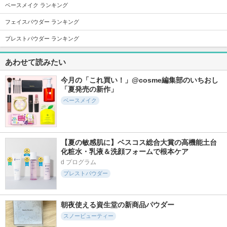
ベースメイク ランキング
314件
2651件
478件
5.5
5.6
4.8
メイクトップコート
ニベアUV ディープ
パーフェクトUV ブ
フェイスパウダー ランキング
プロテクト＆ケア
ラッシュオンパウダ
ケイト
ジェル
ー
プレストパウダー ランキング
ニベア
アネッサ
あわせて読みたい
今月の「これ買い！」@cosme編集部のいちおし
「夏発売の新作」
ベースメイク
622件
5839件
340件
5.5
5.7
5.1
スタジオ フィック
タンイドル ウルト
バーチャルスキンメ
ス ロングウエア ク
ラ ウェア リキッド
イカー
ッション ファンデ
N
ケイト
【夏の敏感肌に】ベスコス総合大賞の高機能土台
ーション SPF 50
ランコム
化粧水・乳液＆洗顔フォームで根本ケア
M・A・C
d プログラム
プレストパウダー
朝夜使える資生堂の新商品パウダー
スノービューティー
327件
1122件
177件
5.1
5.1
5.4