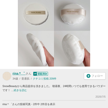
rina＊゜
さん
フォロー
34歳
普通肌
クチコミ投稿 209件
SnowBeautyから商品提供を頂きました。 朝昼夜、24時間いつでも使用できるパウダー
です！ …
続きを読む
2026/7/5
rina＊゜さんの投稿写真 - 2件中 2件目を表示