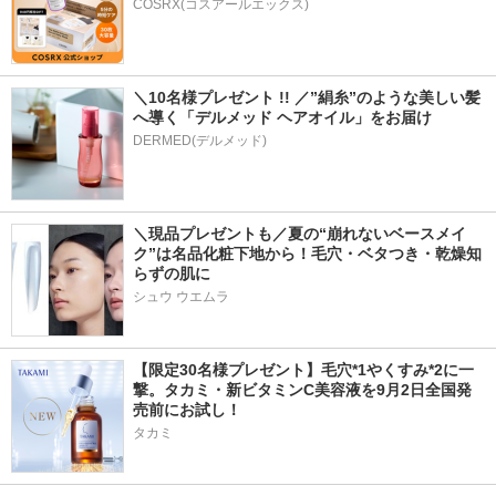
COSRX(コスアールエックス)
＼10名様プレゼント !! ／”絹糸”のような美しい髪
へ導く「デルメッド ヘアオイル」をお届け
DERMED(デルメッド)
＼現品プレゼントも／夏の“崩れないベースメイ
ク”は名品化粧下地から！毛穴・ベタつき・乾燥知
らずの肌に
シュウ ウエムラ
【限定30名様プレゼント】毛穴*1やくすみ*2に一
撃。タカミ・新ビタミンC美容液を9月2日全国発
売前にお試し！
タカミ