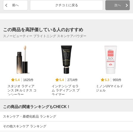
前へ
クチコミに戻る
次へ
この商品を高評価している人のおすすめ
スノービューティー ブライトニング スキンケアパウダー
1625件
2714件
955件
5.4
5.4
5.3
スタジオ ラディア
インテンシブ セラ
ミノンUVマイルド
ンス 24 ルミナス コ
ム ラディアンス プ
ジェル
ンシーラー
ライマー
ミノン
M・A・C
ボビイ ブラウン
この商品の関連ランキングもCHECK！
スキンケア・基礎化粧品 ランキング
その他スキンケア ランキング