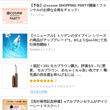
【予告】@cosme SHOPPING PARTY開催！ファ
ンケルのお得な企画をチェック♪
ファンケル
【リニューアル】トリデンのダイブイン シリーズ
の商品がアップグレード*1。8/1よりQoo10にて先
行発売開始！
Torriden (トリデン)
＜追記＞101 モカブラウン購入。評価を5→7に変
更。 モカブラウン、めちゃくちゃ良い色です！ 剛
毛眉の存在感を和らげるには、…
7
フジコ マジカルアイブロウカラー
ランキングIN
【先行発売記念特価】αアルブチンセラムがデイリ
ーシートマスクへ！