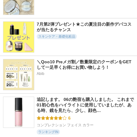
BB ティント UV カ
ミノン アミノモイ
BB ティント クッシ
バー
スト エイジングケ
ョン 耐久カバー
ア デイクリームUV
ファシオ
ファシオ
ミノン
7月第2弾プレゼント★この夏注目の新作デパコス
が当たるチャンス
スキンケア・基礎化粧品
5764件
1300件
578件
5.4
5.1
5.4
プリズム・リーブル
＼Qoo10 Preメガ割／数量限定のクーポンをGET
メディア リュク
ビタエンリッチド
ス パウダーファン
クリーム＆フェイス
して一足早くお得にお買い物しよう！
ジバンシイ
デーション
ベース プラス
Abib
メディア
ボビイ ブラウン
追記します。 06の艶宿も購入しました。 これまで
01初心色をハイライトに使用していましたが、あ
る時、鏡を見たら、少し、顔色…
6
コンプレクション フェイス カラー
ランキングIN