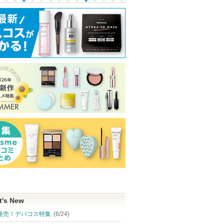
t's New
発売！デパコス特集
(6/24)