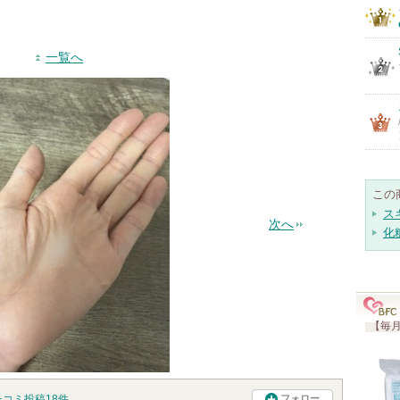
一覧へ
この
ス
次へ
化
【毎月
チコミ投稿
18
件
フォロー