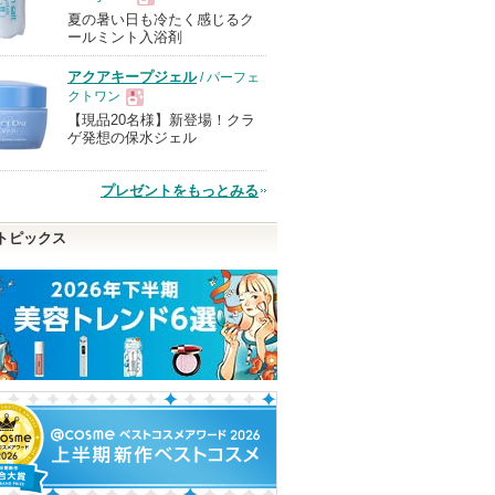
夏の暑い日も冷たく感じるク
現
ールミント入浴剤
アクアキープジェル
/ パーフェ
品
クトワン
【現品20名様】新登場！クラ
現
ゲ発想の保水ジェル
品
プレゼントをもっとみる
トピックス
ル ウォ
エッセンスイン クレンジ
アプソリュ ザ UV クリー
スキンパワー リ
 セロム
ングフォーム
ム
クリーム
d プログラム
ランコム
SK-II
らのお
SK-IIからの
ありま
d プログラムか
らせがあり
ピン
ショッピン
ショッピ
らのお知らせが
ショッピン
あります
トへ
グサイトへ
グサイト
グサイトへ