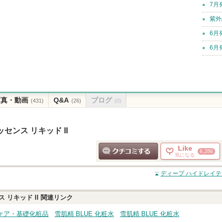
7月
紫外
6月
6月
写真・動画
Q&A
ブログ
(431)
(26)
(0)
ンス リキッド II
Like
6,286
気になる
クチコミする
ディープ ハイドレイテ
リキッド II
関連リンク
ンケア・基礎化粧品
雪肌精 BLUE 化粧水
雪肌精 BLUE 化粧水