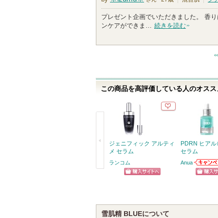
プレゼント企画でいただきました。 香
ンケアができま…
続きを読む
この商品を高評価している人のオススメ
ジェニフィック アルティ
PDRN ヒアル
メ セラム
セラム
ランコム
Anua
Anuaか
戻
らせがあ
ショッピン
ショッ
る
グサイトへ
グサイ
雪肌精 BLUEについて