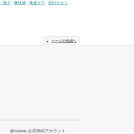
・弾力
爽快感
角質ケア
顔のテカリ
ページの先頭へ
@cosme 公式SNSアカウント