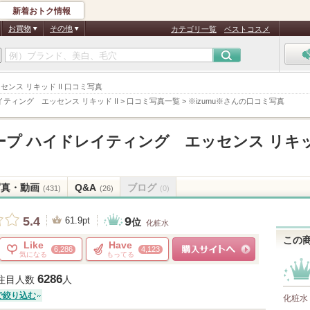
新着おトク情報
お買物
その他
カテゴリ一覧
ベストコスメ
センス リキッド II 口コミ写真
ティング エッセンス リキッド II
>
口コミ写真一覧
>
※izumu※さんの口コミ写真
ープ ハイドレイティング エッセンス リキ
写真・動画
Q&A
ブログ
(431)
(26)
(0)
9
5.4
61.9pt
位
化粧水
この
Like
Have
6,286
4,123
気になる
もってる
ショッピングサイトへ
6286
注目人数
人
で絞り込む
化粧水