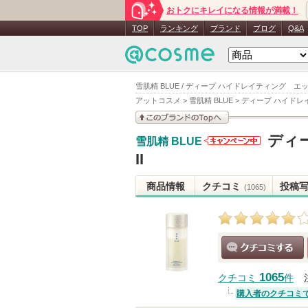
おトクにキレイになる情報が満載！
TOP
ランキング
ブランド
ブログ
Q&A
雪肌精 BLUE / ディープ ハイドレイティング エッ
アットコスメ
>
雪肌精 BLUE
>
ディープ ハイドレイ
このブランドの情報を
ディ
雪肌精 BLUE
見る
雪肌精
II
BLUEから
のお知らせ
商品情報
クチコミ
投稿
(1065)
があります
クチコミする
1065
クチコミ
件
購入者のクチコミ