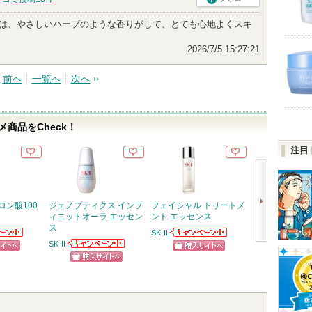
りは、やさしいハーブのような香りがして、とても心地よくスキ
2026/7/5 15:27:21
前へ
一覧へ
次へ
商品をCheck！
注目
ロン酸100
ジェノプティクス インフ
フェイシャル トリートメ
アベイユ ロイヤ
ィニットオーラ エッセン
ント エッセンス
ータリー オイル
ス
SK-II
ゲラン
らのお知
SK-IIからのお知
ゲランか
SK-II
次
ります
らせがあります
知らせが
SK-IIからのお知
ピン
ショッピン
ショッ
す
らせがあります
へ
ショッピン
トへ
グサイトへ
グサイ
グサイトへ