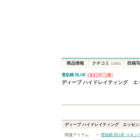
商品情報
クチコミ
投稿
(1065)
雪肌精 BLUE
雪肌精 BLUE
ディープ ハイドレイティング エッセ
からのお知ら
せがあります
ディープ ハイドレイティング エッセンス 
関連アイテム
雪肌精 BLUE スキ