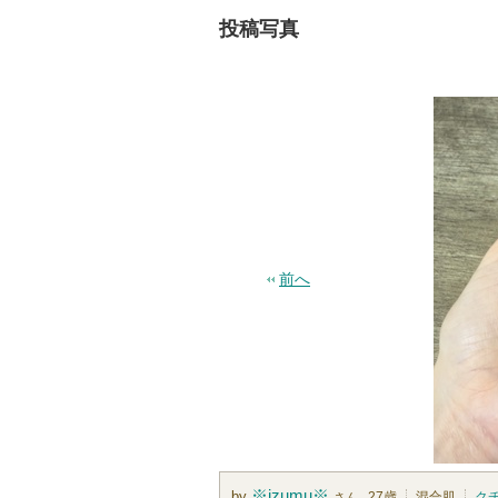
投稿写真
前へ
※izumu※
by
27歳
混合肌
ク
さん