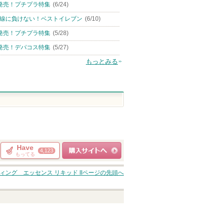
発売！プチプラ特集
(6/24)
線に負けない！ベストイレブン
(6/10)
発売！プチプラ特集
(5/28)
発売！デパコス特集
(5/27)
もっとみる
Have
4,123
もってる
ショッピングサイト
ィング エッセンス リキッド II
ページの先頭へ
へ