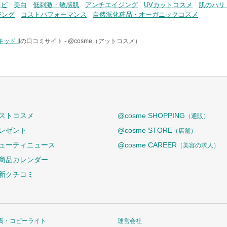
キビ
美白
低刺激・敏感肌
アンチエイジング
UVカットコスメ
肌のハリ
ジング
コストパフォーマンス
自然派化粧品・オーガニックコスメ
ド II
の口コミサイト -
@cosme（アットコスメ）
ストコスメ
@cosme SHOPPING
（通販）
レゼント
@cosme STORE
（店舗）
ューティニュース
@cosme CAREER
（美容の求人）
商品カレンダー
新クチコミ
責・コピーライト
運営会社