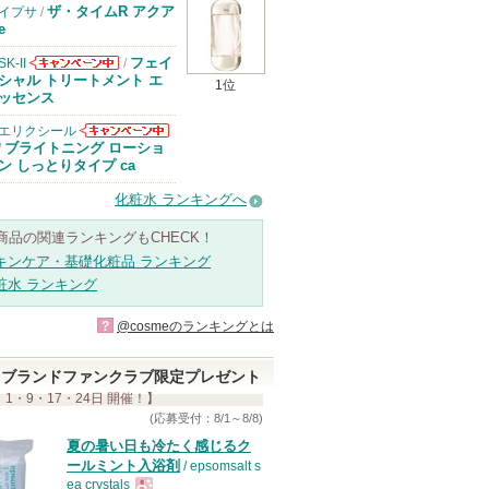
ザ・タイムR アクア
イプサ
/
e
フェイ
SK-II
/
SK-IIからのお
シャル トリートメント エ
1位
知らせがありま
ッセンス
す
エリクシール
エリクシールか
ブライトニング ローショ
/
らのお知らせが
ン しっとりタイプ ca
あります
化粧水 ランキングへ
商品の関連ランキングもCHECK！
キンケア・基礎化粧品 ランキング
粧水 ランキング
?
@cosmeのランキングとは
ブランドファンクラブ限定プレゼント
 1・9・17・24日 開催！】
(応募受付：8/1～8/8)
夏の暑い日も冷たく感じるク
ールミント入浴剤
/ epsomsalt s
ea crystals