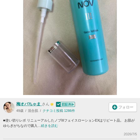
梅オバちゃま
さん
フォロー
49歳
混合肌
クチコミ投稿 1286件
■使い切りレポ リニューアルしたノブIIIフェイスローションEXはリピート品。 お肌が
ゆらぎがちなので購入…
続きを読む
2026/7/5