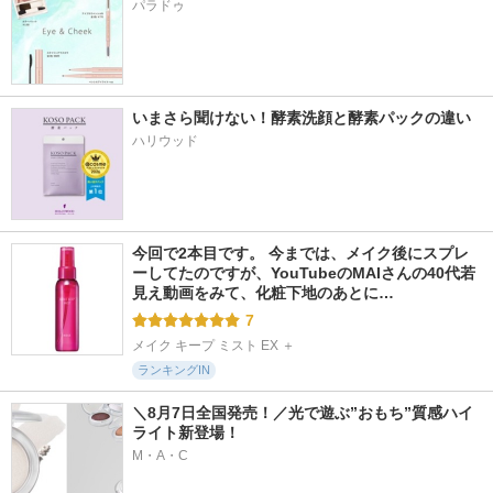
パラドゥ
いまさら聞けない！酵素洗顔と酵素パックの違い
ハリウッド
今回で2本目です。 今までは、メイク後にスプレ
ーしてたのですが、YouTubeのMAIさんの40代若
見え動画をみて、化粧下地のあとに…
7
メイク キープ ミスト EX ＋
ランキングIN
＼8月7日全国発売！／光で遊ぶ”おもち”質感ハイ
ライト新登場！
M・A・C