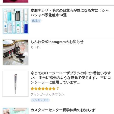
PDRN ヒアルロン酸
ムースウォッシュ
上げリフトマスク
100 セラム
皮脂テカリ・毛穴の目立ちが気になる方に！シャ
Excellula（エクセル
ファンドミー
Anua
ーラ）
バシャバ系化粧水14選
化粧水
ちふれ公式Instagramのお知らせ
11件
8件
1040件
5.3
5.8
5.2
ちふれ
シカデイリー クリ
シクロNTクロノリ
プロバイオダーム(T
ーム
ペア オイル
M) 3Dリフティング
バイオトクシルPLG
ユリアージュ
エステダム
Aセラム
BIOHEAL BOH
今までのロージーローザブラシの中で1番使いやす
い。 本当に指先のような感覚で使えます。 主にコ
ンシーラーに使用しています…
7
フィンガータッチブラシ
ランキングIN
カスタマーセンター夏季休業のお知らせ