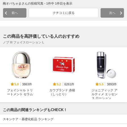
梅オバちゃまさんの投稿写真 - 1件中 1件目を表示
前へ
クチコミに戻る
次へ
この商品を高評価している人のおすすめ
ノブ III フェイスローション L
3863件
6261件
3893件
5.8
5.2
5.5
フェイシャル トリ
カウブランド 赤箱
ジェニフィック ア
ートメント セラム
（しっとり）
ルティメ エッセン
ス ローション
SK-II
カウブランド
ランコム
この商品の関連ランキングもCHECK！
スキンケア・基礎化粧品 ランキング