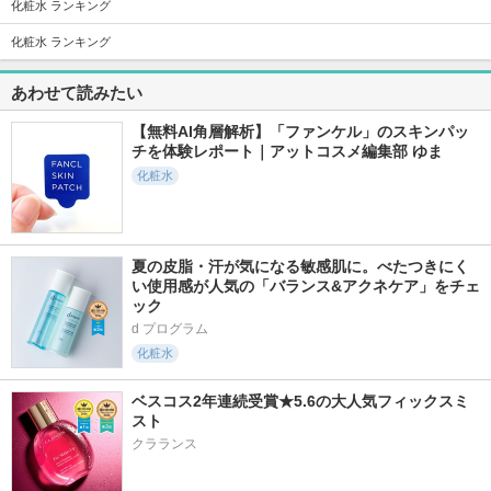
化粧水 ランキング
化粧水 ランキング
39件
1169件
3129件
4.8
5.6
5.3
エラスチン
モイストリップ
プロバイオダーム(T
あわせて読みたい
M) 3Dリフティン
TUNEMAKERS（チュ
ユリアージュ
グクリーム
ーンメーカーズ）
【無料AI角層解析】「ファンケル」のスキンパッ
BIOHEAL BOH
チを体験レポート｜アットコスメ編集部 ゆま
化粧水
夏の皮脂・汗が気になる敏感肌に。べたつきにく
513件
41件
15件
6.3
5.2
5.2
い使用感が人気の「バランス&アクネケア」をチェ
リデンストーン＆ス
ビディ ニードルエ
スキンケアパウダ
ック
ポットコレクターア
ッセンス NN
ー N ハニーアッ
ンプル
プルティーの香り
d プログラム
ビディ
Redence
素肌記念日
化粧水
ベスコス2年連続受賞★5.6の大人気フィックスミ
スト
クラランス
11707件
255件
9件
5.2
5.3
5.1