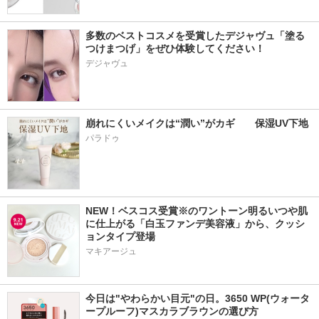
多数のベストコスメを受賞したデジャヴュ「塗る
つけまつげ」をぜひ体験してください！
デジャヴュ
崩れにくいメイクは“潤い”がカギ　　保湿UV下地
パラドゥ
NEW！ベスコス受賞※のワントーン明るいつや肌
に仕上がる「白玉ファンデ美容液」から、クッシ
ョンタイプ登場
マキアージュ
今日は"やわらかい目元"の日。3650 WP(ウォータ
ープルーフ)マスカラブラウンの選び方