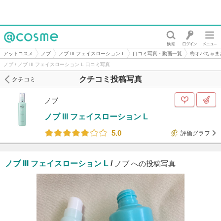
@cosme
アットコスメ
ノブ
ノブ III フェイスローション L
口コミ写真・動画一覧
梅オバちゃま
ノブ / ノブ III フェイスローション L 口コミ写真
クチコミ投稿写真
クチコミ
ノブ
ノブ III フェイスローション L
5.0
評価グラフ
ノブ III フェイスローション L
/
ノブ への投稿写真