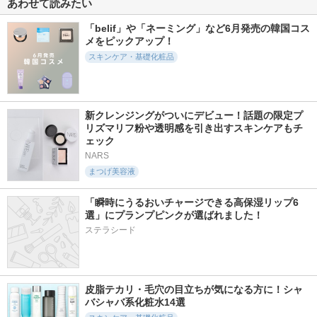
あわせて読みたい
ープ
ンジングバーム
C
ELECTORE（エレク
アピセラピーコスメテ
ウィズアウト
「belif」や「ネーミング」など6月発売の韓国コス
トーレ）
ィクス
メをピックアップ！
スキンケア・基礎化粧品
新クレンジングがついにデビュー！話題の限定プ
12件
5件
4件
6.2
6.0
6.0
リズマリフ粉や透明感を引き出すスキンケアもチ
モイスト ローショ
モイスト ゲル
ブライト ムース セ
ェック
ン
ラム
ウィズアウト
NARS
ウィズアウト
ウィズアウト
まつげ美容液
「瞬時にうるおいチャージできる高保湿リップ6
選」にプランプピンクが選ばれました！
ステラシード
499件
31件
1261件
5.4
6.6
4.9
ロングアクティブア
FUSICA SERUM
ミシャ ビタシープ
イラッシュセラム
ラス 美容液
KUJIME
皮脂テカリ・毛穴の目立ちが気になる方に！シャ
コスノリ
MISSHA（ミシャ）
バシャバ系化粧水14選