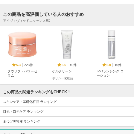
この商品を高評価している人のおすすめ
アイヴィヴィッドエッセンスEX
223件
49件
10件
5.3
5.5
6.0
タウリフトパワーセ
ゲルクリーン
IPバランシング ロ
ラム
ーション
ポリシー化粧品
千の潤い
ELECTORE（エレク
トーレ）
この商品の関連ランキングもCHECK！
スキンケア・基礎化粧品 ランキング
目元・口元ケア ランキング
まつげ美容液 ランキング
11件
940件
12件
6.3
5.4
6.6
ミネラルオーレ ソ
マヌカハニー クレ
プレケアエッセンス