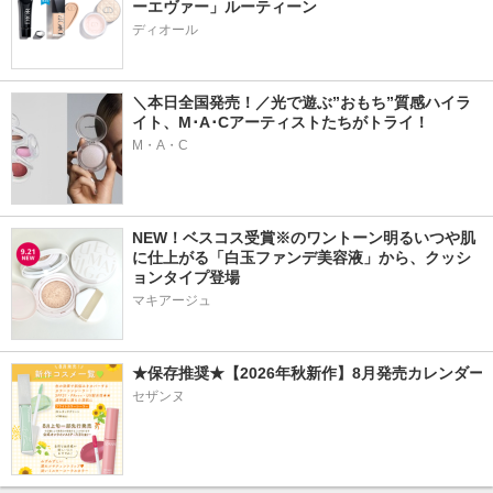
ーエヴァー」ルーティーン
ディオール
＼本日全国発売！／光で遊ぶ”おもち”質感ハイラ
イト、M･A･Cアーティストたちがトライ！
M・A・C
NEW！ベスコス受賞※のワントーン明るいつや肌
に仕上がる「白玉ファンデ美容液」から、クッシ
ョンタイプ登場
マキアージュ
★保存推奨★【2026年秋新作】8月発売カレンダー
セザンヌ