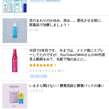
スキンケア・基礎化粧品
目のまわりのかゆみ、赤み…。悪化させる前に、
38件
22件
314件
5.7
5.7
5.9
医薬品で治療しましょう！
アドバンスド ビタC
ビカンヌ リンクル
ナールスピュア
ファーミングクリー
ホワイトリセットセ
イハダ
ナールス
ム13.5
ラム
LIENJANG
美カンヌ化粧品
今回で2本目です。 今までは、メイク後にスプレ
ーしてたのですが、YouTubeのMAIさんの40代若
見え動画をみて、化粧下地のあとに…
7
メイク キープ ミスト EX ＋
ランキングIN
いまさら聞けない！酵素洗顔と酵素パックの違い
ハリウッド