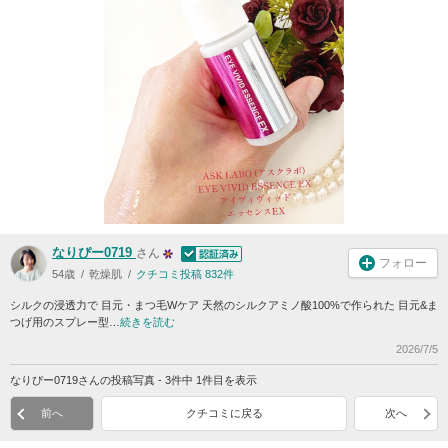
なりぴー0719
さん
フォロー
54歳
乾燥肌
クチコミ投稿 832件
シルクの浸透力で 目元・まつ毛Wケア 天然のシルクアミノ酸100%で作られた 目元&ま
つげ用のスプレー型…
続きを読む
2026/7/5
なりぴー0719さんの投稿写真 - 3件中 1件目を表示
前へ
クチコミに戻る
次へ